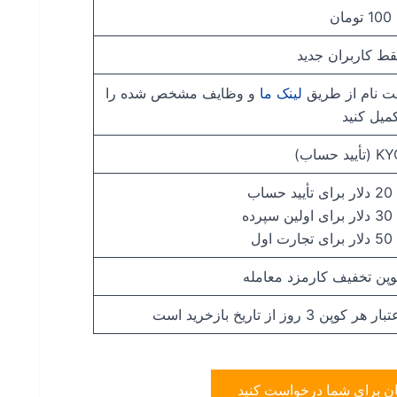
تومان
ط کاربران جدید
ت نام از طریق
لینک ما
و وظایف مشخص شده را
میل کنید
(تأیید حساب)
أیید حساب
ولین سپرده
تجارت اول
پن تخفیف کارمزد معامله
ار هر کوپن 3 روز از تاریخ بازخرید است