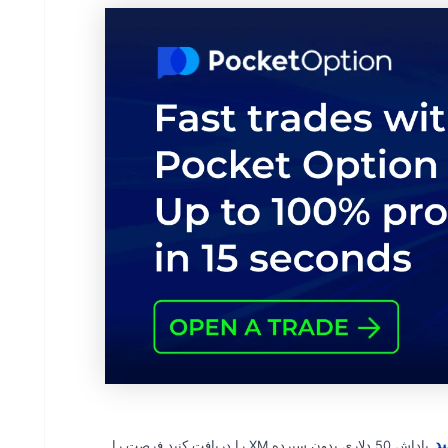
پاداش 50 دلاری بدون سپرده XM را دریافت کنید فرصت را