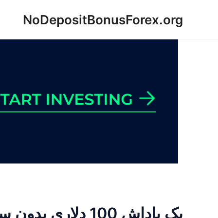
رش
NoDepositBonusForex.org
ه
حتوا
یک پاداش 100 دلاری بدون سپرده بایننس دریافت کنید