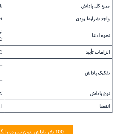
مبلغ کل پاداش
تا 100 
واجد شرایط بودن
فق
ثب
نحوه ادعا
تک
الزامات تأیید
KYC 
– 20 دلار برای ت
تفکیک پاداش
– 30 دلار برای ا
– 50 دلار برای 
نوع پاداش
کو
انقضا
اعتب
100 دلار پاداش بدون سپرده رایگان برای شما درخواست کنید