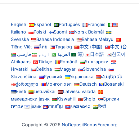
English
Español
Português
Français
Italiano
Polski
Suomi
Norsk Bokmål
Svenska
Bahasa Indonesia
Bahasa Melayu
Tiếng Việt
ไทย
Tagalog
中文 (中国)
中文 (台
한국어
日本語
灣)
العربية
اردو
فارسی
Afrikaans
Türkçe
Română
български
Hrvatski
Čeština
Magyar
Slovenčina
Slovenščina
Русский
Українська
Հայերեն
ქართული
Монгол хэл
Deutsch
Bosanski
Eesti
Lietuviškai
Latviešu valoda
македонски јазик
Kiswahili
Shqip
Српски
हिन्दी
ພາສາລາວ
ភាសាខ្មែរ
језик
עברית
Copyright © 2026
NoDepositBonusForex.org