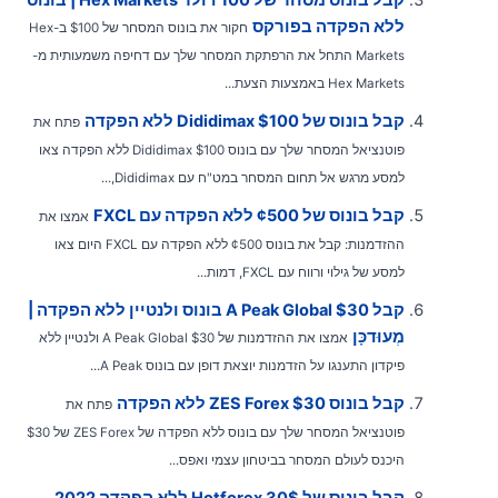
ללא הפקדה בפורקס
חקור את בונוס המסחר של $100 ב-Hex
Markets התחל את הרפתקת המסחר שלך עם דחיפה משמעותית מ-
Hex Markets באמצעות הצעת...
קבל בונוס של Dididimax $100 ללא הפקדה
פתח את
פוטנציאל המסחר שלך עם בונוס Dididimax $100 ללא הפקדה צאו
למסע מרגש אל תחום המסחר במט"ח עם Dididimax,...
קבל בונוס של ¢500 ללא הפקדה עם FXCL
אמצו את
ההזדמנות: קבל את בונוס ¢500 ללא הפקדה עם FXCL היום צאו
למסע של גילוי ורווח עם FXCL, דמות...
קבל A Peak Global $30 בונוס ולנטיין ללא הפקדה |
מְעוּדכָּן
אמצו את ההזדמנות של A Peak Global $30 ולנטיין ללא
פיקדון התענגו על הזדמנות יוצאת דופן עם בונוס A Peak...
קבל בונוס ZES Forex $30 ללא הפקדה
פתח את
פוטנציאל המסחר שלך עם בונוס ללא הפקדה של ZES Forex של $30
היכנס לעולם המסחר בביטחון עצמי ואפס...
קבל בונוס של Hotforex 30$ ללא הפקדה 2022