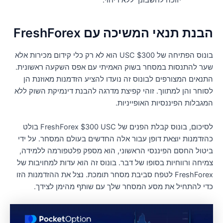
יזוכה לחשבונך ללא דיחוי.
בנת תנאי המשיכה עם FreshForex
בונוס הפתיחה של $300 USC הוא לא רק כלי קידום מכירות אלא
ער להתנסות במסחר בשוק האמיתי עם אפס השקעה ראשונית.
תנאים המצורפים לבונוס זה נועדו להציע הזדמנות מאוזנת הן
סוחר והן למתווך. זוהי קפיצת מדרגה להבנת דינמיקת השוק ללא
מגבלות הפיננסיות האופייניות.
לסיכום, בונוס קבלת הפנים של FreshForex $300 USC בולט
הזדמנות יוצאת דופן עבור אלה החדשים בעולם המסחר. על ידי
יטול החסם הפיננסי הראשוני, הוא מספק פלטפורמה ללמידה,
מיחה ורווחיות בסופו של דבר. בונוס זה הוא עדות למחויבות של
FreshForex לטפח סביבת מסחר תומכת. נצל את ההזדמנות הזו
די להתחיל את מסע המסחר שלך עם שותף מהימן לצידך.