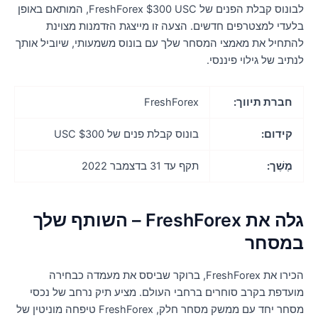
לבונוס קבלת הפנים של FreshForex $300 USC, המותאם באופן
לעדי למצטרפים חדשים. הצעה זו מייצגת הזדמנות מצוינת
התחיל את מאמצי המסחר שלך עם בונוס משמעותי, שיוביל אותך
נתיב של גילוי פיננסי.
חברת תיווך:
FreshForex
קידום:
בונוס קבלת פנים של $300 USC
מֶשֶׁך:
תקף עד 31 בדצמבר 2022
גלה את FreshForex – השותף שלך
מסחר
הכירו את FreshForex, ברוקר שביסס את מעמדה כבחירה
ועדפת בקרב סוחרים ברחבי העולם. מציע תיק נרחב של נכסי
מסחר יחד עם ממשק מסחר חלק, FreshForex טיפחה מוניטין של