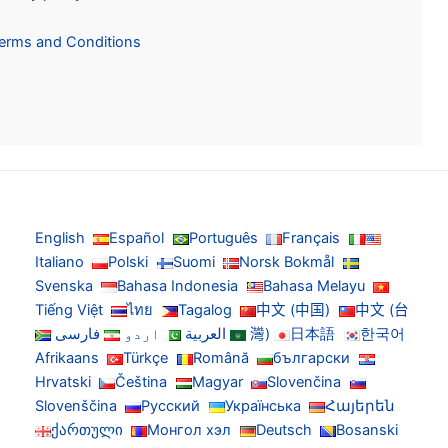
Terms and Conditions
English
Español
Português
Français
Italiano
Polski
Suomi
Norsk Bokmål
Svenska
Bahasa Indonesia
Bahasa Melayu
Tiếng Việt
ไทย
Tagalog
中文 (中国)
中文 (台
한국어
日本語
灣)
العربية
اردو
فارسی
Afrikaans
Türkçe
Română
български
Hrvatski
Čeština
Magyar
Slovenčina
Slovenščina
Русский
Українська
Հայերեն
ქართული
Монгол хэл
Deutsch
Bosanski