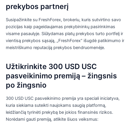
prekybos partnerį
Susipažinkite su FreshForex, brokeriu, kuris sutvirtino savo
pozicijas kaip pageidaujamas prekybininkų pasirinkimas
visame pasaulyje. Siūlydamas platų prekybos turto portfelį ir
vientisą prekybos sąsają, „FreshForex“ išugdė patikimumo ir
meistriškumo reputaciją prekybos bendruomenėje.
Užtikrinkite 300 USD USC
pasveikinimo premiją – žingsnis
po žingsnio
300 USD USC pasveikinimo premija yra speciali iniciatyva,
kuria siekiama suteikti naujokams saugią platformą,
leidžiančią tyrinėti prekybą be jokios finansinės rizikos.
Norėdami gauti premiją, atlikite šiuos veiksmus: