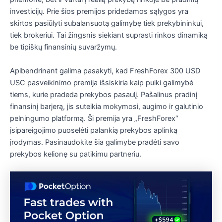
investicijų. Prie šios premijos pridedamos sąlygos yra
skirtos pasiūlyti subalansuotą galimybę tiek prekybininkui,
tiek brokeriui. Tai žingsnis siekiant suprasti rinkos dinamiką
be tipiškų finansinių suvaržymų.
Apibendrinant galima pasakyti, kad FreshForex 300 USD
USC pasveikinimo premija išsiskiria kaip puiki galimybė
tiems, kurie pradeda prekybos pasaulį. Pašalinus pradinį
finansinį barjerą, jis suteikia mokymosi, augimo ir galutinio
pelningumo platformą. Ši premija yra „FreshForex“
įsipareigojimo puoselėti palankią prekybos aplinką
įrodymas. Pasinaudokite šia galimybe pradėti savo
prekybos kelionę su patikimu partneriu.