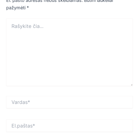
El. pašto adresas nebus skelbiamas.
Būtini laukeliai
pažymėti
*
Rašykite
čia...
Vardas*
El.paštas*