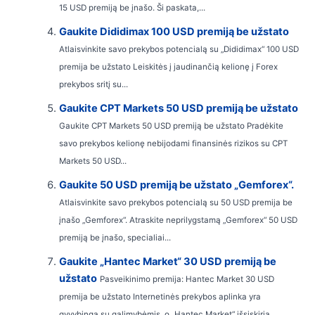
15 USD premiją be įnašo. Ši paskata,...
Gaukite Dididimax 100 USD premiją be užstato
Atlaisvinkite savo prekybos potencialą su „Dididimax“ 100 USD
premija be užstato Leiskitės į jaudinančią kelionę į Forex
prekybos sritį su...
Gaukite CPT Markets 50 USD premiją be užstato
Gaukite CPT Markets 50 USD premiją be užstato Pradėkite
savo prekybos kelionę nebijodami finansinės rizikos su CPT
Markets 50 USD...
Gaukite 50 USD premiją be užstato „Gemforex“.
Atlaisvinkite savo prekybos potencialą su 50 USD premija be
įnašo „Gemforex“. Atraskite neprilygstamą „Gemforex“ 50 USD
premiją be įnašo, specialiai...
Gaukite „Hantec Market“ 30 USD premiją be
užstato
Pasveikinimo premija: Hantec Market 30 USD
premija be užstato Internetinės prekybos aplinka yra
gyvybinga su galimybėmis, o „Hantec Market“ išsiskiria...