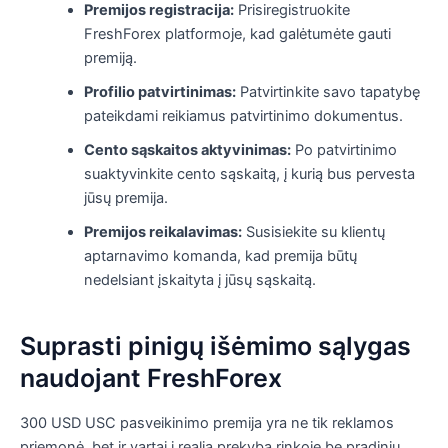
Premijos registracija:
Prisiregistruokite
FreshForex platformoje, kad galėtumėte gauti
premiją.
Profilio patvirtinimas:
Patvirtinkite savo tapatybę
pateikdami reikiamus patvirtinimo dokumentus.
Cento sąskaitos aktyvinimas:
Po patvirtinimo
suaktyvinkite cento sąskaitą, į kurią bus pervesta
jūsų premija.
Premijos reikalavimas:
Susisiekite su klientų
aptarnavimo komanda, kad premija būtų
nedelsiant įskaityta į jūsų sąskaitą.
Suprasti pinigų išėmimo sąlygas
naudojant FreshForex
300 USD USC pasveikinimo premija yra ne tik reklamos
priemonė, bet ir vartai į realią prekybą rinkoje be pradinių