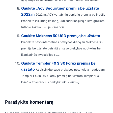
Gaukite „Acy Securities“ premiją be užstato
2022 m
2022 m. ACY vertybinių popierių premija be indėlių
Pradėkite išskirtinę kelionę, kuri suderins jūsų aistrą gražiam
futbolo žaidimui su jaudinančia...
Gaukite Mekness 50 USD premiją be užstato
Pradėkite savo internetinės prekybos dieną su Mekness $50
premija be užstato Leiskitės į savo prekybos nuotykius be
išankstinės investicijos su...
Gaukite Templer FX $ 30 Forex premiją be
užstato
Atlaisvinkite savo prekybos potencialą naudodami
Templer FX 30 USD Forex premiją be užstato Templer FX
kviečia trokštančius prekybininkus leistis į...
Parašykite komentarą