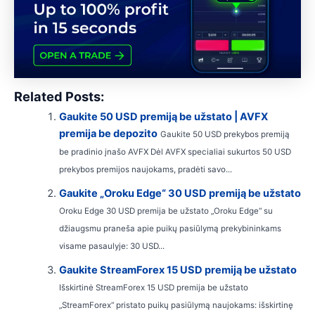
Related Posts:
Gaukite 50 USD premiją be užstato | AVFX
premija be depozito
Gaukite 50 USD prekybos premiją
be pradinio įnašo AVFX Dėl AVFX specialiai sukurtos 50 USD
prekybos premijos naujokams, pradėti savo...
Gaukite „Oroku Edge“ 30 USD premiją be užstato
Oroku Edge 30 USD premija be užstato „Oroku Edge“ su
džiaugsmu praneša apie puikų pasiūlymą prekybininkams
visame pasaulyje: 30 USD...
Gaukite StreamForex 15 USD premiją be užstato
Išskirtinė StreamForex 15 USD premija be užstato
„StreamForex“ pristato puikų pasiūlymą naujokams: išskirtinę