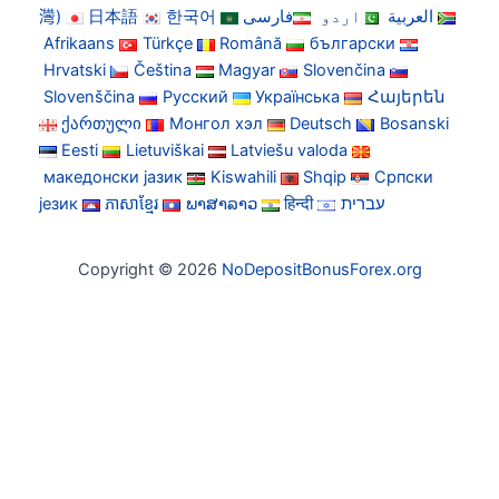
灣)
日本語
한국어
فارسی
اردو
العربية
Afrikaans
Türkçe
Română
български
Hrvatski
Čeština
Magyar
Slovenčina
Slovenščina
Русский
Українська
Հայերեն
ქართული
Монгол хэл
Deutsch
Bosanski
Eesti
Lietuviškai
Latviešu valoda
македонски јазик
Kiswahili
Shqip
Српски
језик
ភាសាខ្មែរ
ພາສາລາວ
हिन्दी
עברית
Copyright © 2026
NoDepositBonusForex.org