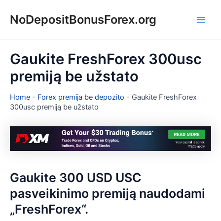
Pereiti
NoDepositBonusForex.org
prie
Main
turinio
Men
Gaukite FreshForex 300usc
premiją be užstato
Home
-
Forex premija be depozito
-
Gaukite FreshForex
300usc premiją be užstato
Gaukite 300 USD USC
pasveikinimo premiją naudodami
„FreshForex“.