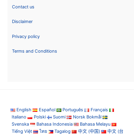
Contact us
Disclaimer
Privacy policy
Terms and Conditions
English
Español
Português
Français
Italiano
Polski
Suomi
Norsk Bokmål
Svenska
Bahasa Indonesia
Bahasa Melayu
Tiếng Việt
ไทย
Tagalog
中文 (中国)
中文 (台