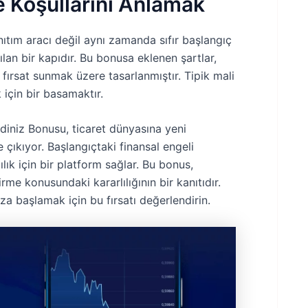
 Koşullarını Anlamak
tım aracı değil aynı zamanda sıfır başlangıç ​​
lan bir kapıdır. Bu bonusa eklenen şartlar,
fırsat sunmak üzere tasarlanmıştır. Tipik mali
için bir basamaktır.
diniz Bonusu, ticaret dünyasına yeni
 çıkıyor. Başlangıçtaki finansal engeli
ık için bir platform sağlar. Bu bonus,
irme konusundaki kararlılığının bir kanıtıdır.
za başlamak için bu fırsatı değerlendirin.