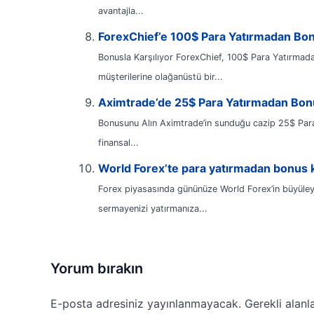
avantajla...
ForexChief’e 100$ Para Yatırmadan Bo
Bonusla Karşılıyor ForexChief, 100$ Para Yatırmadan 
müşterilerine olağanüstü bir...
Aximtrade’de 25$ Para Yatırmadan Bon
Bonusunu Alın Aximtrade’in sunduğu cazip 25$ Par
finansal...
World Forex’te para yatırmadan bonus 
Forex piyasasında gününüze World Forex’in büyüleyici
sermayenizi yatırmanıza...
Yorum bırakın
E-posta adresiniz yayınlanmayacak.
Gerekli alanl