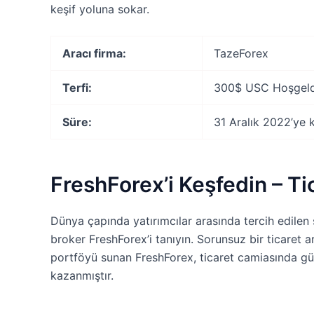
keşif yoluna sokar.
Aracı firma:
TazeForex
Terfi:
300$ USC Hoşgeld
Süre:
31 Aralık 2022’ye k
FreshForex’i Keşfedin – Ti
Dünya çapında yatırımcılar arasında tercih edile
broker FreshForex’i tanıyın. Sorunsuz bir ticaret ar
portföyü sunan FreshForex, ticaret camiasında gü
kazanmıştır.