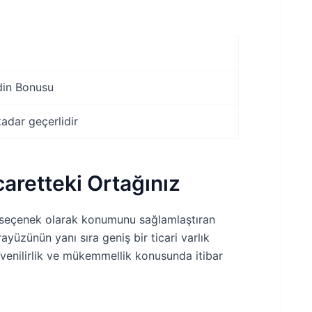
in Bonusu
adar geçerlidir
caretteki Ortağınız
n seçenek olarak konumunu sağlamlaştıran
ayüzünün yanı sıra geniş bir ticari varlık
venilirlik ve mükemmellik konusunda itibar