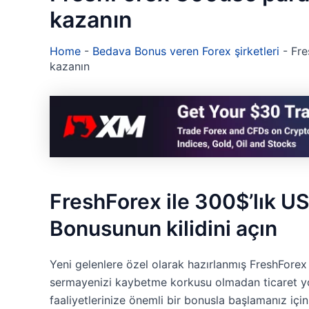
kazanın
Home
-
Bedava Bonus veren Forex şirketleri
-
Fre
kazanın
FreshForex ile 300$’lık U
Bonusunun kilidini açın
Yeni gelenlere özel olarak hazırlanmış FreshFor
sermayenizi kaybetme korkusu olmadan ticaret yolc
faaliyetlerinize önemli bir bonusla başlamanız için