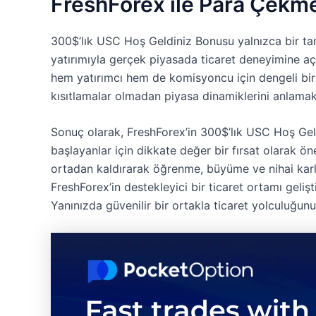
FreshForex ile Para Çekme
300$’lık USC Hoş Geldiniz Bonusu yalnızca bir tanı
yatırımıyla gerçek piyasada ticaret deneyimine açı
hem yatırımcı hem de komisyoncu için dengeli bir 
kısıtlamalar olmadan piyasa dinamiklerini anlamak 
Sonuç olarak, FreshForex’in 300$’lık USC Hoş Gel
başlayanlar için dikkate değer bir fırsat olarak öne
ortadan kaldırarak öğrenme, büyüme ve nihai karlıl
FreshForex’in destekleyici bir ticaret ortamı gelişt
Yanınızda güvenilir bir ortakla ticaret yolculuğunu