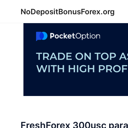
İçeriğe
NoDepositBonusForex.org
atla
FreshForex 300usc para