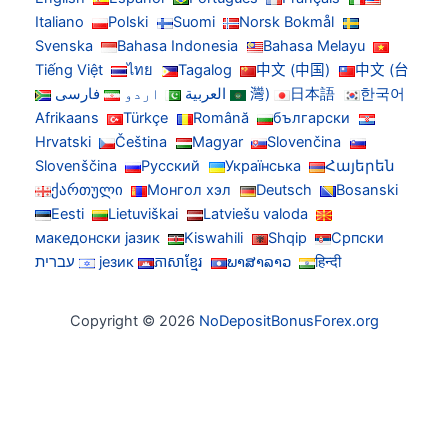
Italiano
Polski
Suomi
Norsk Bokmål
Svenska
Bahasa Indonesia
Bahasa Melayu
Tiếng Việt
ไทย
Tagalog
中文 (中国)
中文 (台
한국어
日本語
灣)
العربية
اردو
فارسی
Afrikaans
Türkçe
Română
български
Hrvatski
Čeština
Magyar
Slovenčina
Slovenščina
Русский
Українська
Հայերեն
ქართული
Монгол хэл
Deutsch
Bosanski
Eesti
Lietuviškai
Latviešu valoda
македонски јазик
Kiswahili
Shqip
Српски
हिन्दी
ພາສາລາວ
ភាសាខ្មែរ
језик
עברית
Copyright © 2026
NoDepositBonusForex.org