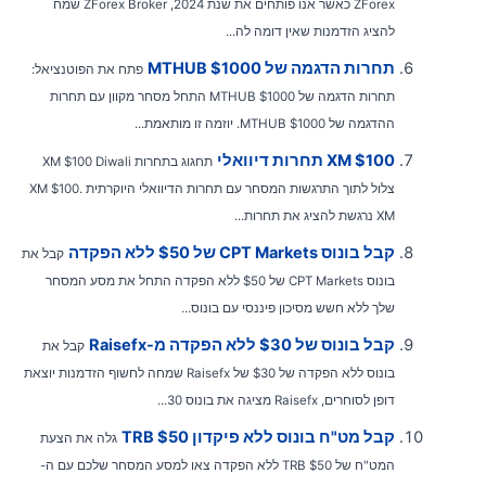
ZForex כאשר אנו פותחים את שנת 2024, ZForex Broker שמח
להציג הזדמנות שאין דומה לה...
תחרות הדגמה של MTHUB $1000
פתח את הפוטנציאל:
תחרות הדגמה של MTHUB $1000 התחל מסחר מקוון עם תחרות
ההדגמה של MTHUB $1000. יוזמה זו מותאמת...
XM $100 תחרות דיוואלי
תחגוג בתחרות XM $100 Diwali
צלול לתוך התרגשות המסחר עם תחרות הדיוואלי היוקרתית XM $100.
XM נרגשת להציג את תחרות...
קבל בונוס CPT Markets של $50 ללא הפקדה
קבל את
בונוס CPT Markets של $50 ללא הפקדה התחל את מסע המסחר
שלך ללא חשש מסיכון פיננסי עם בונוס...
קבל בונוס של $30 ללא הפקדה מ-Raisefx
קבל את
בונוס ללא הפקדה של $30 של Raisefx שמחה לחשוף הזדמנות יוצאת
דופן לסוחרים, Raisefx מציגה את בונוס 30...
קבל מט"ח בונוס ללא פיקדון TRB $50
גלה את הצעת
המט"ח של TRB $50 ללא הפקדה צאו למסע המסחר שלכם עם ה-