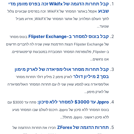
קבל תחרות הדגמה של Wikifx זכה בפרס מזומן מדי
שבוע
אקסל באתגר המסחר של WikiFX: זכה בפרסים שבועיים צלול
לתוך העולם המלהיב של אתגר המסחר של WikiFX, אירוע מוביל
שנועד...
קבל בונוס למסחר ב-Flipster Exchange
בונוס מסחר
של Flipster Exchange הצגת הזדמנות שאין שניה לה לחברים חדשים
ב-Flipster, פלטפורמת המסחר המכובדת במטבעות קריפטוגרפיים.
אנו נרגשים...
קבל תחרות מסחר אולימפיאדה של לארק מימון
בסך 2 מיליון דולר
לארק מימון 2 מיליון דולר תחרות מסחר
אולימפיאדה צאו למסע שאין שני לו עם תחרות המסחר האולימפיאדה
של לארק מימון...
Jppro עד $3000 למסחר ללא סיכון:
פתח עד $3000 עם
בונוס המסחר ללא סיכון של Jppro היכנס לעולם שבו המסחר מגיע
ללא סיכון ראשוני. Jppro מחולל...
תחרות הדגמה של ZForex
הכירו את תחרות ההדגמה של