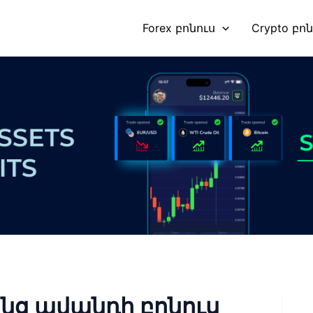
Forex բոնուս
Crypto բո
նց ավանդի բոնուս