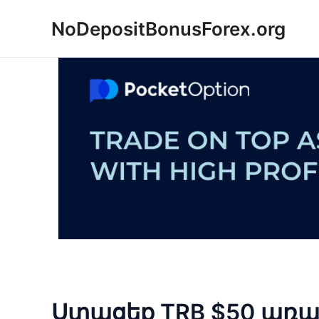
Skip
NoDepositBonusForex.org
to
content
Ստացեք TRB $50 առա