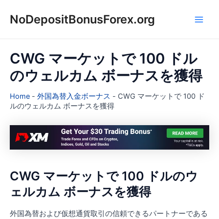
内
NoDepositBonusForex.org
容
Main
を
ス
Men
キ
CWG マーケットで 100 ドル
ッ
のウェルカム ボーナスを獲得
プ
Home
-
外国為替入金ボーナス
-
CWG マーケットで 100 ド
ルのウェルカム ボーナスを獲得
CWG マーケットで 100 ドルのウ
ェルカム ボーナスを獲得
外国為替および仮想通貨取引の信頼できるパートナーである