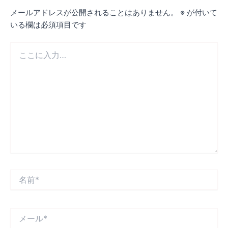
メールアドレスが公開されることはありません。
※
が付いて
いる欄は必須項目です
こ
こ
に
入
力…
名
前
*
メ
ー