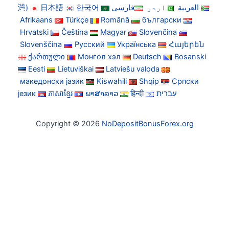
灣)
日本語
한국어
فارسی
اردو
العربية
Afrikaans
Türkçe
Română
български
Hrvatski
Čeština
Magyar
Slovenčina
Slovenščina
Русский
Українська
Հայերեն
ქართული
Монгол хэл
Deutsch
Bosanski
Eesti
Lietuviškai
Latviešu valoda
македонски јазик
Kiswahili
Shqip
Српски
језик
ភាសាខ្មែរ
ພາສາລາວ
हिन्दी
עברית
Copyright © 2026
NoDepositBonusForex.org