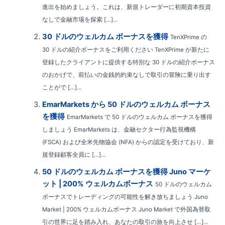
進出を始めましょう。これは、新規トレーダーに初期資本投資
なしで金融市場を探索 […]...
30 ドルのウェルカム ボーナスを獲得
TenXPrime の
30 ドルの紹介ボーナスをご利用ください TenXPrime が新たに
登録したクライアントに提供する特別な 30 ドルの紹介ボーナス
のおかげで、前払いの金銭的約束なしで取引の冒険に乗り出す
ことがで […]...
EmarMarkets から 50 ドルのウェルカム ボーナス
を獲得
EmarMarkets で 50 ドルのウェルカム ボーナスを獲得
しましょう EmarMarkets は、金融セクター行為監視機構
(FSCA) および全米先物協会 (NFA) からの認定を受けており、新
規登録顧客全員に […]...
50 ドルのウェルカム ボーナスを獲得 Juno マーケ
ット | 200% ウェルカムボーナス
50 ドルのウェルカム
ボーナスでトレーディングの可能性を解き放ちましょう Juno
Market | 200% ウェルカムボーナス Juno Market で外国為替取
引の世界に足を踏み入れ、あなたの取引の旅を向上させ […]...