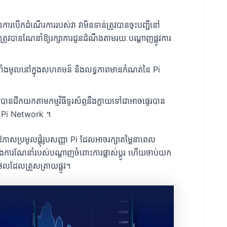
បើកដំណើរការរបស់វា វាមិនទាន់ត្រូវបានចុះបញ្ជីនៅ
 វាត្រូវបានណែនាំឱ្យរក្សាការជូនដំណឹងតាមរយៈបណ្តាញផ្លូវការ
៉ែទាំងមូលនៅក្នុងសហគមន៍ និងលទ្ធភាពមានកំណត់នៃ Pi
វបានជីកយកតាមកម្មវិធីទូរស័ព្ទនឹងក្លាយទៅជាអាចផ្ទេរបាន
នៃ Pi Network ។
ឱកាសប្រមូលផ្ដុំរូបសញ្ញា Pi ដែលអាចរក្សាតម្លៃនាពេល
ទងនឹងការណែនាំរបស់បណ្តាញចំពោះការផ្លាស់ប្តូរ ហើយចាប់យក
ថលដែលត្រួសត្រាយផ្លូវ។