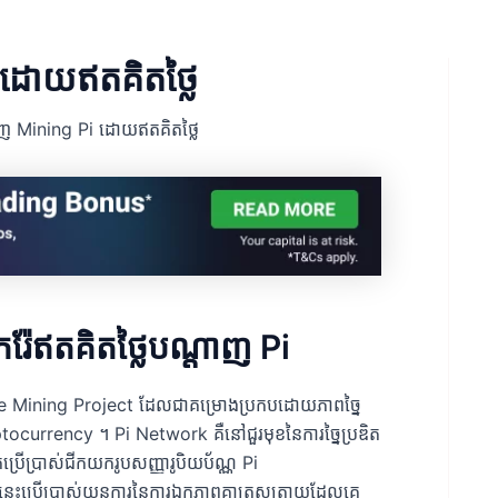
ដោយឥតគិតថ្លៃ
ញ Mining Pi ដោយឥតគិតថ្លៃ
រ៉ែឥតគិតថ្លៃបណ្តាញ Pi
Free Mining Project ដែលជាគម្រោងប្រកបដោយភាពច្នៃ
ptocurrency ។ Pi Network គឺនៅជួរមុខនៃការច្នៃប្រឌិត
កប្រើប្រាស់ជីកយករូបសញ្ញារូបិយប័ណ្ណ Pi
េះប្រើប្រាស់យន្តការនៃការឯកភាពគ្នាត្រួសត្រាយដែលគេ