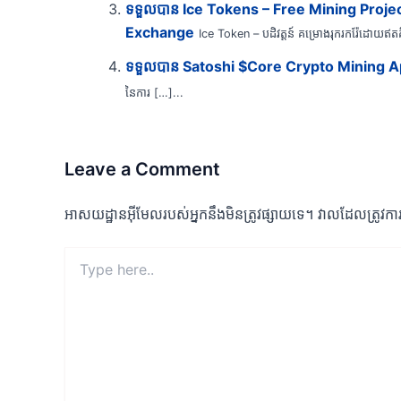
ទទួលបាន Ice Tokens – Free Mining Project
Exchange
Ice Token – បដិវត្តន៍ គម្រោងរុករករ៉ែដោយឥតគ
ទទួលបាន Satoshi $Core Crypto Mining 
នៃការ […]...
Leave a Comment
អាសយដ្ឋាន​អ៊ីមែល​របស់​អ្នក​នឹង​មិន​ត្រូវ​ផ្សាយ​ទេ។
វាល​ដែល​ត្រូវ​កា
Type
here..