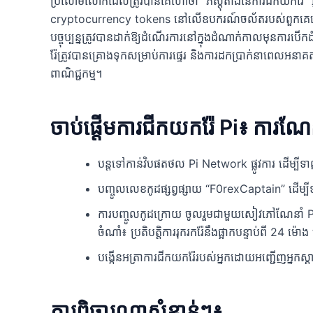
ប្រលោមលោកដែលត្រូវបានគេហៅថា “ភស្តុតាងនៃការជីកយករ៉ែ” អ្នកច
cryptocurrency tokens នៅលើឧបករណ៍ចល័តរបស់ពួកគេដោយមិន
បច្ចុប្បន្នត្រូវបានដាក់ឱ្យដំណើរការនៅក្នុងដំណាក់កាលមុនការបើក
រ៉ែត្រូវបានគ្រោងទុកសម្រាប់ការផ្ទេរ និងការដកប្រាក់នាពេលអនាគត
ពាណិជ្ជកម្ម។
ចាប់ផ្តើមការជីកយករ៉ែ Pi៖ ការណ
បន្តទៅកាន់វិបផតថល Pi Network ផ្លូវការ ដើម្បីទ
បញ្ចូលលេខកូដផ្សព្វផ្សាយ “F0rexCaptain” ដើម្បីទា
ការបញ្ចូលកូដក្រោយ ចូលរួមជាមួយសៀវភៅណែនាំ Pi និង
ចំណាំ៖ ប្រតិបត្តិការរុករករ៉ែនឹងផ្អាកបន្ទាប់ពី 24
បង្កើនអត្រាការជីកយករ៉ែរបស់អ្នកដោយអញ្ជើញអ្នកស្
ការពិចារណាសំខាន់ៗ៖