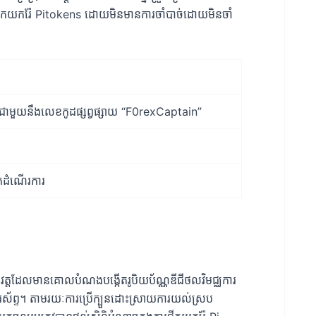
ារជីកយករ៉ែ Pitokens ដោយមិនមានការចាំបាច់ដោយមិនចាំ
ជាមួយនឹងលេខកូដផ្សព្វផ្សាយ “F0rexCaptain”
កដំណើរការ
ិវត្ត​ដែល​មាន​គោល​បំណង​បង្កើត​រូបិយប័ណ្ណ​ឌីជីថល​វិមជ្ឈការ​
យា​ទូរស័ព្ទ។ តាមរយៈការប្រើក្បួនដោះស្រាយការយល់ស្រប