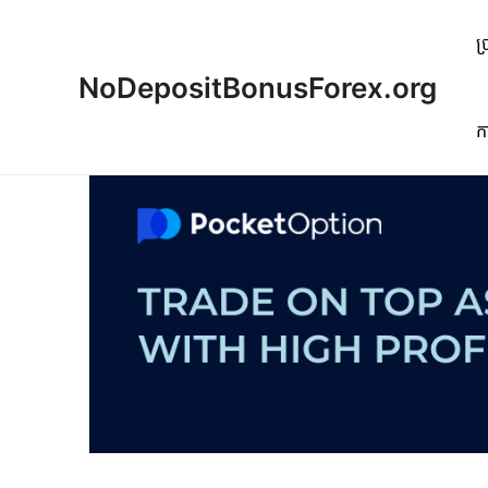
Skip
to
ប
content
NoDepositBonusForex.org
ក