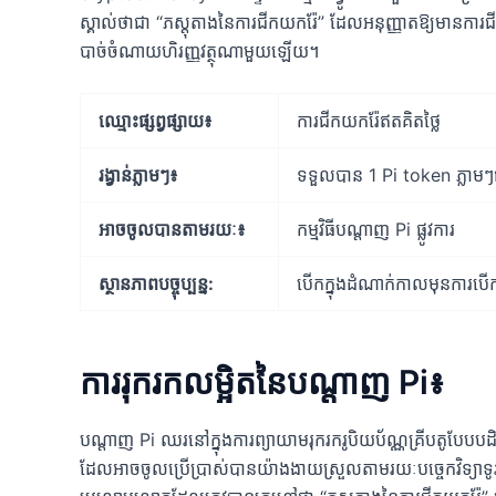
ស្គាល់ថាជា “ភស្តុតាងនៃការជីកយករ៉ែ” ដែលអនុញ្ញាតឱ្យមានក
បាច់ចំណាយហិរញ្ញវត្ថុណាមួយឡើយ។
ឈ្មោះផ្សព្វផ្សាយ៖
ការជីកយករ៉ែឥតគិតថ្លៃ
រង្វាន់ភ្លាមៗ៖
ទទួលបាន 1 Pi token ភ្លាមៗ
អាចចូលបានតាមរយៈ៖
កម្មវិធីបណ្តាញ Pi ផ្លូវការ
ស្ថានភាព​បច្ចុប្បន្ន:
បើកក្នុងដំណាក់កាលមុនការបើ
ការរុករកលម្អិតនៃបណ្តាញ Pi៖
បណ្តាញ Pi ឈរ​នៅ​ក្នុង​ការ​ព្យាយាម​រុករក​រូបិយប័ណ្ណ​គ្រីបតូ​បែប​បដ
ដែល​អាច​ចូល​ប្រើប្រាស់​បាន​យ៉ាង​ងាយស្រួល​តាម​រយៈ​បច្ចេកវិទ្