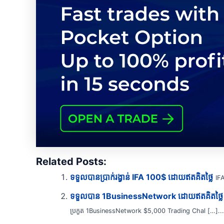
Related Posts:
ទទួលបានប្រាក់រង្វាន់ IFA 100$ ដោយឥតគិតថ្លៃ
IFA
ទទួលបាន 1BusinessNetwork ដោយឥតគិតថ្លៃ
ប្រកួត 1BusinessNetwork $5,000 Trading Chal […]...