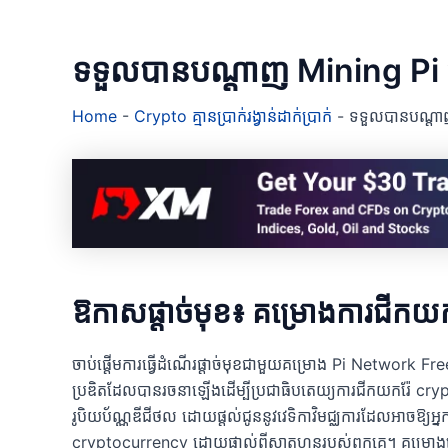
ទទួលបានបណ្តាញ Mining Pi 
Home
-
Crypto គ្មានប្រាក់រង្វាន់ដាក់ប្រាក់
-
ទទួលបានបណ្តា
ឱកាសផ្តាច់មុខ៖ គម្រោងការជីកយក
ចាប់ផ្តើមការធ្វើដំណើរផ្តាច់មុខជាមួយគម្រោង Pi Network 
ប្រឌិតដែលបានរចនាឡើងដើម្បីប្រជាធិបតេយ្យការជីកយករ៉ែ cry
រូបិយប័ណ្ណឌីជីថល ដោយផ្តល់ជូននូវវេទិកាវិមជ្ឈការដែលអាចឱ្យអ្ន
cryptocurrency ដោយផ្ទាល់ពីស្មាតហ្វូនរបស់ពួកគេ។ គម្រោងន