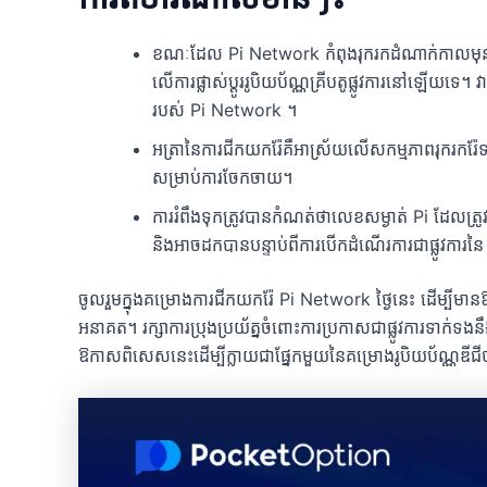
ខណៈដែល Pi Network កំពុងរុករកដំណាក់កាលមុនការ
លើការផ្លាស់ប្តូររូបិយប័ណ្ណគ្រីបតូផ្លូវការនៅឡើយទេ។
របស់ Pi Network ។
អត្រានៃការជីកយករ៉ែគឺអាស្រ័យលើសកម្មភាពរុករករ
សម្រាប់ការចែកចាយ។
ការរំពឹងទុកត្រូវបានកំណត់ថាលេខសម្ងាត់ Pi ដែលត្រូ
និងអាចដកបានបន្ទាប់ពីការបើកដំណើរការជាផ្លូវការ
ចូលរួមក្នុងគម្រោងការជីកយករ៉ែ Pi Network ថ្ងៃនេះ ដើម្បីមាន
អនាគត។ រក្សាការប្រុងប្រយ័ត្នចំពោះការប្រកាសជាផ្លូវការទាក់
ឱកាសពិសេសនេះដើម្បីក្លាយជាផ្នែកមួយនៃគម្រោងរូបិយប័ណ្ណឌីជី