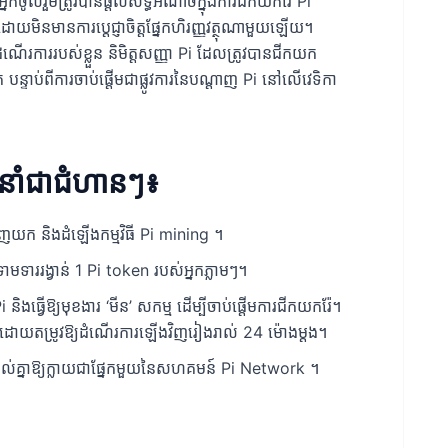
ូលរួមត្រូវបានផ្តល់សិទ្ធិអំណាចក្នុងការជីកយករ៉ែ Pi
មានការប្តេជ្ញាចិត្តផ្នែកហិរញ្ញវត្ថុណាមួយឡើយ។
ដំណើរការរបស់ខ្លួន និមិត្តសញ្ញា Pi ដែលត្រូវបានជីកយក
 បន្ទាប់ពីការចាប់ផ្តើមជាផ្លូវការនៃបណ្តាញ Pi នៅលើវេទិកា
ែនាំជាជំហានៗ៖
ាញយក និងដំឡើងកម្មវិធី Pi mining ។
មទាររង្វាន់ 1 Pi token របស់អ្នកភ្លាមៗ។
ធ្វើឱ្យមុខងារ ‘មីន’ សកម្ម ដើម្បីចាប់ផ្តើមការជីកយករ៉ែ។
 ម៉ោង ដោយតម្រូវឱ្យដំណើរការឡើងវិញរៀងរាល់ 24 ម៉ោងម្តង។
គាល់គ្នាឱ្យក្លាយជាផ្នែកមួយនៃសហគមន៍ Pi Network ។