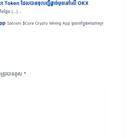
 Token ដែលបានចុះបញ្ជីផ្តាច់មុខនៅលើ OKX
ិតថ្លៃន […]...
App
Satoshi $Core Crypto Mining App ចូលទៅក្នុងអាណាចក្រ
រ​ត្រូវ​បាន​គូស
*