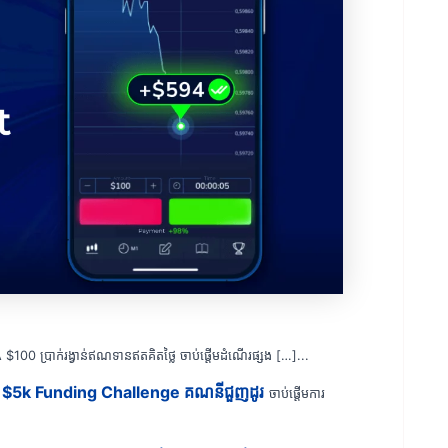
 $100 ប្រាក់រង្វាន់ឥណទានឥតគិតថ្លៃ ចាប់ផ្តើមដំណើរផ្សង […]...
 $5k Funding Challenge គណនីជួញដូរ
ចាប់ផ្តើមការ