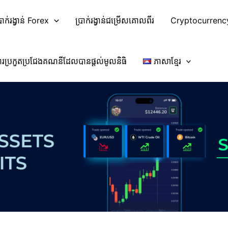
្រាក់រង្វាន់ Forex
ប្រាក់រង្វាន់ជម្រើសគោលពីរ
Cryptocurrenc
ារប្រកួតប្រជែងគណនីដែលបានផ្តល់មូលនិធិ
ភាសាខ្មែរ