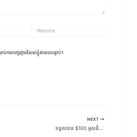
Website
ម្រាប់ការបញ្ចេញមតិរបស់ខ្ញុំនាពេលបន្ទាប់។
NEXT
ទទួលបាន $100 មូលនិធិសាកល្បង | Sandai Exchange