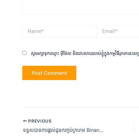
Name*
Email*
សូមរក្សាទុកឈ្មោះ អ៊ីម៊ែល និងវេបសាយរបស់ខ្ញុំក្នុងកម្មវិធីរុករកនេះស
Post
PREVIOUS
navigation
ទទួលបានការផ្តល់ជូនកញ្ចប់ក្រហម Binance Crypto