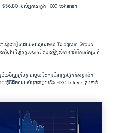
ប្រាក់ $56.80 របស់អ្នកនៅក្នុង HXC tokens។
ានសំខាន់ៗផ្សេងទៀតដោយចូលរួមជាមួយ Telegram Group
ំបូងដើម្បីទទួលបានព័ត៌មានថ្មីៗសំខាន់ៗអំពីការដកប្រាក់
ូបិយប័ណ្ណគ្រីបតូ ជាមួយនឹងការជំរុញគួរឱ្យកត់សម្គាល់។
យសម្បត្តិឌីជីថលរបស់អ្នកជាមួយនឹង HXC tokens ឆ្លងកាត់