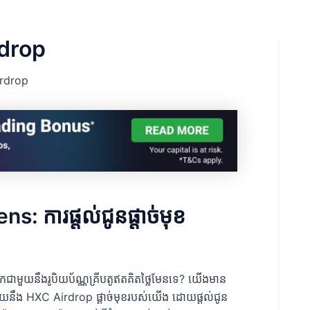
rdrop
irdrop
 ការផ្តល់ជូនផ្តាច់មុខ
អ្នកជាមួយនឹងរូបិយប័ណ្ណគ្រីបតូឥតគិតថ្លៃមែនទេ? យើងមាន
ួយនឹង HXC Airdrop ផ្តាច់មុខរបស់យើង ដោយផ្តល់ជូន