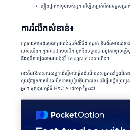
ផ្ទៀងផ្ទាត់កាបូបរបស់អ្នក ដើម្បីបញ្ជាក់ពីការទទួល
ការរំលឹកសំខាន់៖
រក្សាការអាប់ដេតចុងក្រោយបំផុតអំពីវិធីដកប្រាក់ និងព័ត៌ម
របស់យើង។ ក្នុងនាមជាសមាជិក អ្នកនឹងទទួលបាននូវការចូលប្រើមុនដ
និងច្រើនទៀតតាមរយៈប៉ុស្តិ៍ Telegram របស់យើង។
នេះគឺជាឱកាសរបស់អ្នកដើម្បីចាប់ផ្តើមដំណើររបស់អ្នកនៅក្នុងពិភពរ
សូមកុំឱ្យឱកាសដែលមិនអាចប្រៀបផ្ទឹមបាននេះ ដើម្បីបង្កើនទ្រព្
អ្នក។ ចូលរួមកម្មវិធី HXC Airdrop ថ្ងៃនេះ!