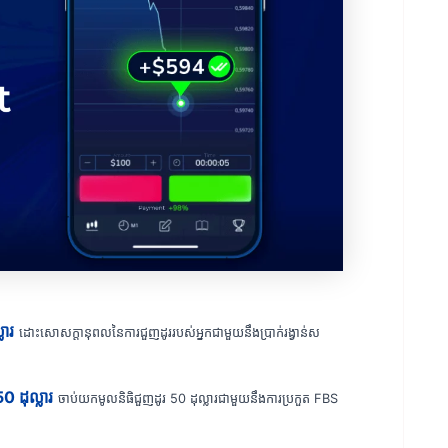
ារ
ដោះសោសក្តានុពលនៃការជួញដូររបស់អ្នកជាមួយនឹងប្រាក់រង្វាន់ស
0 ដុល្លារ
ចាប់យកមូលនិធិជួញដូរ 50 ដុល្លារជាមួយនឹងការប្រកួត FBS