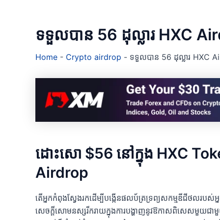
ទទួលបាន 56 ដុល្លារ HXC Ai
Home
-
Crypto airdrop
-
ទទួលបាន 56 ដុល្លារ HXC A
ដោះសោ $56 នៅក្នុង HXC Tokens:
Airdrop
តើអ្នកកំពុងស្វែងរកដើម្បីបង្កើនផលប័ត្រទ្រព្យសកម្មឌីជីថលរបស់
សេចក្តីសោមនស្សរីករាយក្នុងការបង្ហាញនូវឱកាសពិសេសមួយជាម