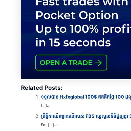
Related Posts:
ទទួលបាន Hxfxglobal 100$ ឥតគិតថ្លៃ 100 ដុល្ល
[…]...
ព្រឹត្តិការណ៍ព្យាករណ៍របស់ FBS ឈ្នះមូលនិធិជួញដូរ 5
For […]...