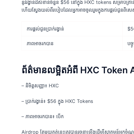
នូវរង្វាន់ដ៏សំខាន់ចំនួន $56 នៅក្នុង HXC tokens សម្រាប់គ្
ហើយស្វែងយល់ពីរបៀបដែលអ្នកអាចចូលរួមក្នុងការផ្តល់ជូនពិស
ការផ្តល់ជូនប្រាក់រង្វាន់
$5
ភាពអាចរកបាន
បច្ច
ព័ត៌មានលម្អិតអំពី HXC Token 
– និមិត្តសញ្ញា៖ HXC
– ប្រាក់រង្វាន់៖ $56 ក្នុង HXC Tokens
– ភាពអាចរកបាន៖ បើក
Airdrop តែមួយគត់នេះត្រូវបានរចនាឡើងដើម្បីស្វាគមន៍អ្នកចំណ