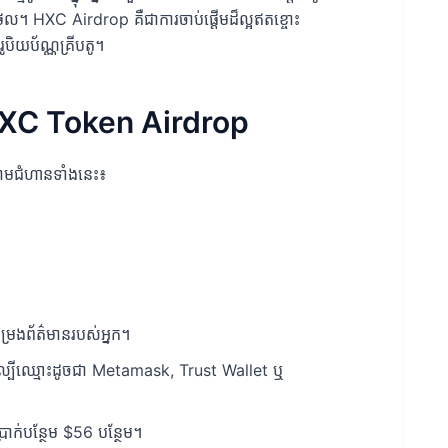
ល។ HXC Airdrop គឺជាការចាប់ផ្តើមដ៏ល្អឥតខ្ចោះ
ូបិយប័ណ្ណគ្រីបតូ។
់ HXC Token Airdrop
តាមជំហានទាំងនេះ៖
កម្រងព័ត៌មានរបស់អ្នក។
ល្បីឈ្មោះដូចជា Metamask, Trust Wallet ឬ
ក់បន្ថែម $56 បន្ថែម។