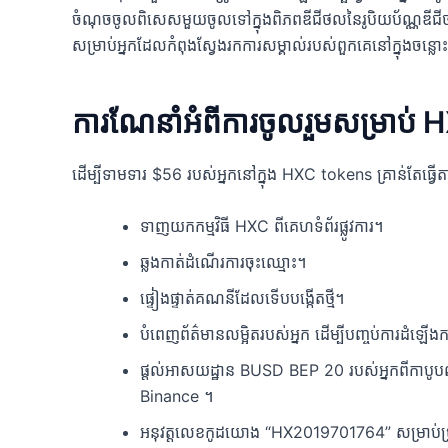
ចំណុចចូលពិសេសមួយចូលទៅក្នុងពិភពឌីជីថលនៃរូបិយប័ណ្ណឌីជីថ
សម្រាប់អ្នកដែលកំពុងស្វែងរកការសម្គាល់របស់ពួកគេនៅក្នុងចន្លោះរ
ការណែនាំអំពីការចូលរួមសម្រាប
ដើម្បីទាមទារ $56 របស់អ្នកនៅក្នុង HXC tokens គ្រាន់តែធ្វើ
ទាញយកកម្មវិធី HXC ពីគេហទំព័រផ្លូវការ។
ឆ្លងកាត់ដំណើរការចុះឈ្មោះ។
ផ្ទៀងផ្ទាត់គណនីដែលទើបបង្កើតថ្មី។
បំពេញព័ត៌មានលម្អិតរបស់អ្នក ដើម្បីបញ្ចប់ការដំឡើង
ផ្តល់អាសយដ្ឋាន BUSD BEP 20 របស់អ្នកពីកាបូប
Binance ។
អនុវត្តលេខកូដយោង “HX2019701764” សម្រាប់ប្រា