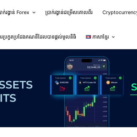
្រាក់រង្វាន់ Forex
ប្រាក់រង្វាន់ជម្រើសគោលពីរ
Cryptocurrenc
ារប្រកួតប្រជែងគណនីដែលបានផ្តល់មូលនិធិ
ភាសាខ្មែរ