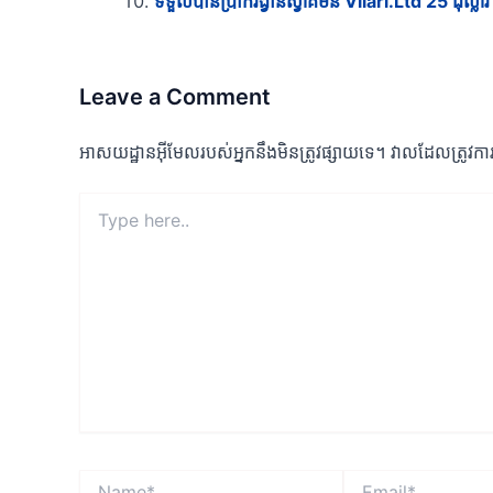
ទទួលបានប្រាក់រង្វាន់ស្វាគមន៍ Vilari.Ltd 25 ដុល្លារ
Leave a Comment
អាសយដ្ឋាន​អ៊ីមែល​របស់​អ្នក​នឹង​មិន​ត្រូវ​ផ្សាយ​ទេ។
វាល​ដែល​ត្រូវ​កា
Type
here..
Name*
Email*