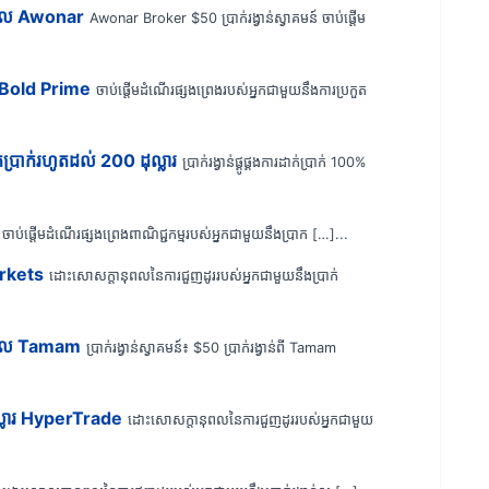
ណ្តាល Awonar
Awonar Broker $50 ប្រាក់រង្វាន់ស្វាគមន៍ ចាប់ផ្តើម
ារ Bold Prime
ចាប់ផ្តើមដំណើរផ្សងព្រេងរបស់អ្នកជាមួយនឹងការប្រកួត
្រាក់រហូតដល់ 200 ដុល្លារ
ប្រាក់រង្វាន់ផ្គូផ្គងការដាក់ប្រាក់ 100%
ចាប់ផ្តើមដំណើរផ្សងព្រេងពាណិជ្ជកម្មរបស់អ្នកជាមួយនឹងប្រាក […]...
Markets
ដោះសោសក្តានុពលនៃការជួញដូររបស់អ្នកជាមួយនឹងប្រាក់
កណ្តាល Tamam
ប្រាក់រង្វាន់ស្វាគមន៍៖ $50 ប្រាក់រង្វាន់ពី Tamam
្លារ HyperTrade
ដោះសោសក្តានុពលនៃការជួញដូររបស់អ្នកជាមួយ