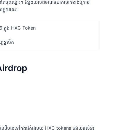
រាន់តែចុះឈ្មោះ។ ស្វែងយល់ពីចំណុចជាក់លាក់ខាងក្រោម
េសមួយនេះ។
6 ក្នុង HXC Token
ុប្បន្នបើក
Airdrop
ូលថ្មីចូលទៅក្នុងផ្នត់ជាមួយ HXC tokens ដោយផ្តល់នូវ