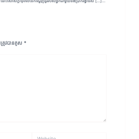
ដោះសោសក្តានុពលនៃការជួញដូររបស់អ្នកជាមួយនឹងប្រាក់រង្វាន់ស […]...
រ​ត្រូវ​បាន​គូស
*
Website