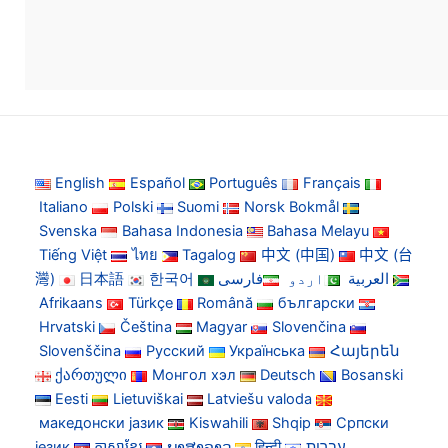
English
Español
Português
Français
Italiano
Polski
Suomi
Norsk Bokmål
Svenska
Bahasa Indonesia
Bahasa Melayu
Tiếng Việt
ไทย
Tagalog
中文 (中国)
中文 (台
灣)
日本語
한국어
فارسی
اردو
العربية
Afrikaans
Türkçe
Română
български
Hrvatski
Čeština
Magyar
Slovenčina
Slovenščina
Русский
Українська
Հայերեն
ქართული
Монгол хэл
Deutsch
Bosanski
Eesti
Lietuviškai
Latviešu valoda
македонски јазик
Kiswahili
Shqip
Српски
језик
ភាសាខ្មែរ
ພາສາລາວ
हिन्दी
עברית