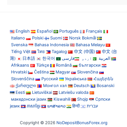
English
Español
Português
Français
Italiano
Polski
Suomi
Norsk Bokmål
Svenska
Bahasa Indonesia
Bahasa Melayu
Tiếng Việt
ไทย
Tagalog
中文 (中国)
中文 (台
灣)
日本語
한국어
فارسی
اردو
العربية
Afrikaans
Türkçe
Română
български
Hrvatski
Čeština
Magyar
Slovenčina
Slovenščina
Русский
Українська
Հայերեն
ქართული
Монгол хэл
Deutsch
Bosanski
Eesti
Lietuviškai
Latviešu valoda
македонски јазик
Kiswahili
Shqip
Српски
језик
ភាសាខ្មែរ
ພາສາລາວ
हिन्दी
עברית
Copyright © 2026
NoDepositBonusForex.org