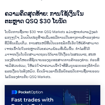
ຄວາມຄິດສຸດທ້າຍ: ການໃຊ້ເງິນໃນ
ຕະຫຼາດ QSQ $30 ໂບນັດ
ໂບນັດການຊື້ຂາຍ $30 ຈາກ QSQ Markets ແມ່ນຫຼາຍກ່ວາພຽງແຕ່
ແຮງຈູງໃຈ; ມັນ​ເປັນ​ປະ​ຕູ​ທີ່​ຈະ​ເພີ່ມ​ທະ​ວີ​ການ​ເດີນ​ທາງ​ການ​ຄ້າ​ຂອງ​ທ່ານ​
ທີ່​ມີ​ທຶນ​ເພີ່ມ​ເຕີມ​. ການສະເຫນີທີ່ເປັນເອກະລັກນີ້ເຮັດໃຫ້ພໍ່ຄ້າສາມາດ
ເຈາະເຂົ້າໄປໃນຕະຫຼາດດ້ວຍຄວາມພ້ອມທີ່ເພີ່ມຂຶ້ນ. ກໍາໄລທີ່ໄດ້
ມາຈາກເງິນໂບນັດສາມາດຖອນໄດ້ພາຍໃຕ້ເງື່ອນໄຂສະເພາະ, ສະຫ
ນອງຜົນປະໂຫຍດທີ່ຊັດເຈນຂອງຍຸດທະສາດການຄ້າຂອງທ່ານ. ກ່ອນທີ່
ຈະມີສ່ວນຮ່ວມ, ໃຫ້ແນ່ໃຈວ່າຄວາມເຂົ້າໃຈທີ່ສົມບູນແບບຂອງຂໍ້ກໍານົດ
ແລະເງື່ອນໄຂທັງຫມົດ. ຍຶດເອົາເວລານີ້ເພື່ອຍົກລະດັບການຊື້ຂາຍອອນ
ໄລນ໌ຂອງທ່ານກັບ QSQ Markets.