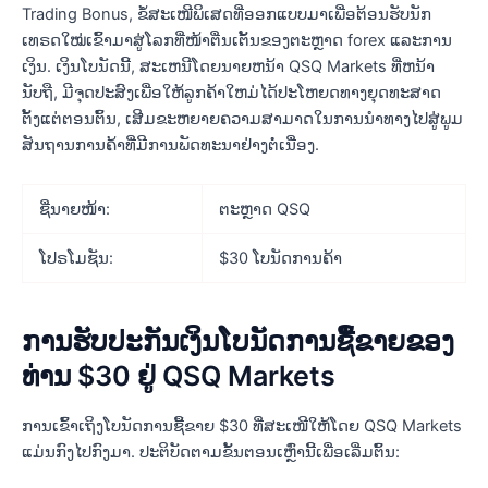
Trading Bonus, ຂໍ້ສະເໜີພິເສດທີ່ອອກແບບມາເພື່ອຕ້ອນຮັບນັກ
ເທຣດໃໝ່ເຂົ້າມາສູ່ໂລກທີ່ໜ້າຕື່ນເຕັ້ນຂອງຕະຫຼາດ forex ແລະການ
ເງິນ. ເງິນໂບນັດນີ້, ສະເຫນີໂດຍນາຍຫນ້າ QSQ Markets ທີ່ຫນ້າ
ນັບຖື, ມີຈຸດປະສົງເພື່ອໃຫ້ລູກຄ້າໃຫມ່ໄດ້ປະໂຫຍດທາງຍຸດທະສາດ
ຕັ້ງແຕ່ຕອນຕົ້ນ, ເສີມຂະຫຍາຍຄວາມສາມາດໃນການນໍາທາງໄປສູ່ພູມ
ສັນຖານການຄ້າທີ່ມີການພັດທະນາຢ່າງຕໍ່ເນື່ອງ.
ຊື່ນາຍໜ້າ:
ຕະຫຼາດ QSQ
ໂປຣໂມຊັນ:
$30 ໂບນັດການຄ້າ
ການຮັບປະກັນເງິນໂບນັດການຊື້ຂາຍຂອງ
ທ່ານ $30 ຢູ່ QSQ Markets
ການເຂົ້າເຖິງໂບນັດການຊື້ຂາຍ $30 ທີ່ສະເໜີໃຫ້ໂດຍ QSQ Markets
ແມ່ນກົງໄປກົງມາ. ປະຕິບັດຕາມຂັ້ນຕອນເຫຼົ່ານີ້ເພື່ອເລີ່ມຕົ້ນ: