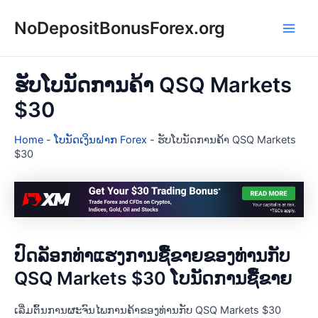
Skip
NoDepositBonusForex.org
to
Main
content
Men
ຮັບໂບນັດການຄ້າ QSQ Markets
$30
Home
-
ໂບນັດເງິນຝາກ Forex
-
ຮັບໂບນັດການຄ້າ QSQ Markets
$30
ປົດລັອກທ່າແຮງການຊື້ຂາຍຂອງທ່ານກັບ
QSQ Markets $30 ໂບນັດການຊື້ຂາຍ
ເລີ່ມຕົ້ນການຜະຈົນໄພການຄ້າຂອງທ່ານກັບ QSQ Markets $30