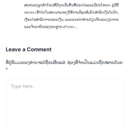
ສະຫນອງລູກຄ້າໃຫມ່ທີ່ມີຈຸດເລີ່ມຕົ້ນທີ່ປອດໄພແລະມີປະໂຫຍດ. ຄູ່ມືນີ້
delves ເຂົ້າໄປໃນສະເພາະຂອງວິທີການມີຄຸນສົມບັດສໍາລັບເງິນໂບນັດ,
ເງື່ອນໄຂສໍາລັບການຖອນເງິນ, ແລະແນະນໍາທ່ານກ່ຽວກັບລະບຽບການ
ແລະຈັນຍາບັນຂອງຕະຫຼາດ eForex....
Leave a Comment
ທີ່ຢູ່ອີເມວຂອງທ່ານຈະບໍ່ຖືກເຜີຍແຜ່.
ຊ່ອງທີ່ຈຳເປັນແມ່ນຖືກໝາຍດ້ວຍ
*
Type
here..