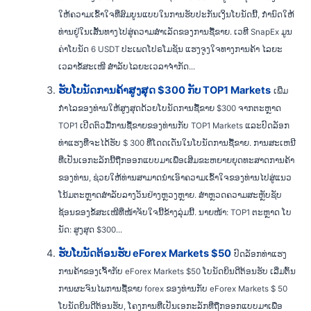
ໃຫ້ຄວາມເຂົ້າໃຈທີ່ສົມບູນແບບໃນການຮັບປະກັນເງິນໂບນັດນີ້, ກໍານົດໃຫ້
ທ່ານຢູ່ໃນເສັ້ນທາງໄປສູ່ຄວາມສໍາເລັດຂອງການຊື້ຂາຍ. ເວທີ SnapEx ມູນ
ຄ່າໂບນັດ 6 USDT ປະເພດໂປຣໂມຊັນ ແຮງຈູງໃຈທາງການຄ້າ ໄລຍະ
ເວລາຂໍ້ສະເໜີ ສໍາລັບໄລຍະເວລາຈໍາກັດ...
ຮັບໂບນັດການຄ້າສູງສຸດ $300 ກັບ TOP1 Markets
ເພີ່ມ
ກໍາໄລຂອງທ່ານໃຫ້ສູງສຸດດ້ວຍໂບນັດການຊື້ຂາຍ $300 ຈາກຕະຫຼາດ
TOP1 ເປີດຕົວມື້ການຊື້ຂາຍຂອງທ່ານກັບ TOP1 Markets ແລະປົດລັອກ
ທ່າແຮງທີ່ຈະໄດ້ຮັບ $ 300 ທີ່ໂດດເດັ່ນໃນໂບນັດການຊື້ຂາຍ. ການສະເຫນີ
ທີ່ເປັນເອກະລັກນີ້ຖືກອອກແບບມາເພື່ອເສີມຂະຫຍາຍຍຸດທະສາດການຄ້າ
ຂອງທ່ານ, ຊ່ວຍໃຫ້ທ່ານສາມາດນໍາເອົາຄວາມເຂົ້າໃຈຂອງທ່ານໄປສູ່ແນວ
ໂນ້ມຕະຫຼາດສໍາລັບລາງວັນຢ່າງຫຼວງຫຼາຍ. ສຳຫຼວດຄວາມສະຫຼັບຊັບ
ຊ້ອນຂອງຂໍ້ສະເໜີທີ່ໜ້າຈັບໃຈນີ້ຂ້າງລຸ່ມນີ້. ນາຍໜ້າ: TOP1 ຕະຫຼາດ ໂບ
ນັດ: ສູງສຸດ $300...
ຮັບໂບນັດຕ້ອນຮັບ eForex Markets $50
ປົດລັອກທ່າແຮງ
ການຄ້າຂອງເຈົ້າກັບ eForex Markets $50 ໂບນັດຍິນດີຕ້ອນຮັບ ເລີ່ມຕົ້ນ
ການຜະຈົນໄພການຊື້ຂາຍ forex ຂອງທ່ານກັບ eForex Markets $ 50
ໂບນັດຍິນດີຕ້ອນຮັບ, ໂຄງການທີ່ເປັນເອກະລັກທີ່ຖືກອອກແບບມາເພື່ອ