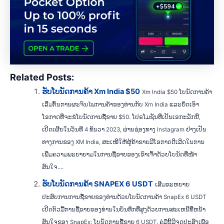
Related Posts:
ຮັບໂບນັດການຄ້າ Xm India $50
Xm India $50 ໂບນັດການຄ້າ
ເລີ່ມຕົ້ນການຜະຈົນໄພການຄ້າຂອງທ່ານກັບ Xm India ແລະຍຶດເອົາ
ໂອກາດທີ່ຈະຂໍໂບນັດການຊື້ຂາຍ $50. ໂປຣໂມຊັນທີ່ເປັນເອກະລັກນີ້,
ເປີດເຜີຍໃນວັນທີ 4 ທັນວາ 2023, ຜ່ານຊ່ອງທາງ Instagram ຢ່າງເປັນ
ທາງການຂອງ XM India, ສະເໜີໃຫ້ຜູ້ຄ້າຂາຍມີໂອກາດດີເລີດໃນການ
ເພີ່ມຄວາມພະຍາຍາມໃນການຊື້ຂາຍຂອງເຂົາເຈົ້າດ້ວຍໂບນັດທີ່ໜ້າ
ສົນໃຈ....
ຮັບໂບນັດການຄ້າ SNAPEX 6 USDT
ເສີມຂະຫຍາຍ
ປະສົບການການຊື້ຂາຍຂອງທ່ານດ້ວຍໂບນັດການຄ້າ SnapEx 6 USDT
ເປີດຕົວມື້ການຊື້ຂາຍຂອງທ່ານໃນບັນທຶກທີ່ສູງດ້ວຍການສະເຫນີທີ່ຫນ້າ
ສົນໃຈຂອງ SnapEx: ໂບນັດການຊື້ຂາຍ 6 USDT. ຄູ່ມືນີ້ມີຈຸດປະສົງເພື່ອ