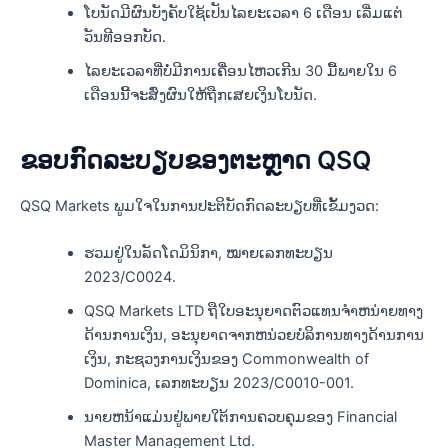
ໂບນັດມີຜົນບັງຄັບໃຊ້ເປັນໄລຍະເວລາ 6 ເດືອນ ເລີ່ມແຕ່
ວັນທີອອກບັດ.
ໄລຍະເວລາທີ່ບໍ່ມີການເຄື່ອນໄຫວເກີນ 30 ມື້ພາຍໃນ 6
ເດືອນນີ້ຈະສົ່ງຜົນໃຫ້ຖືກເສຍເງິນໂບນັດ.
ຂອບກົດລະບຽບຂອງຕະຫຼາດ QSQ
QSQ Markets ພູມໃຈໃນການປະຕິບັດກົດລະບຽບທີ່ເຂັ້ມງວດ:
ຮວມຢູ່ໃນລັດໂດມິນິກາ, ໝາຍເລກທະບຽນ
2023/C0024.
QSQ Markets LTD ຖືໃບອະນຸຍາດຕົວແທນຈໍາຫນ່າຍທາງ
ດ້ານການເງິນ, ອະນຸຍາດຈາກຫນ່ວຍບໍລິການທາງດ້ານການ
ເງິນ, ກະຊວງການເງິນຂອງ Commonwealth of
Dominica, ເລກທະບຽນ 2023/C0010-001.
ນາຍຫນ້າແມ່ນຢູ່ພາຍໃຕ້ການຄວບຄຸມຂອງ Financial
Master Management Ltd.