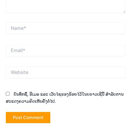
Name*
Email*
Website
ບັນທຶກຊື່, ອີເມລ ແລະ ເວັບໄຊຂອງຂ້ອຍໄວ້ໃນບຣາວເຊີນີ້ ສຳລັບການ
ສະແດງຄວາມຄິດເຫັນຄັ້ງຕໍ່ໄປ.