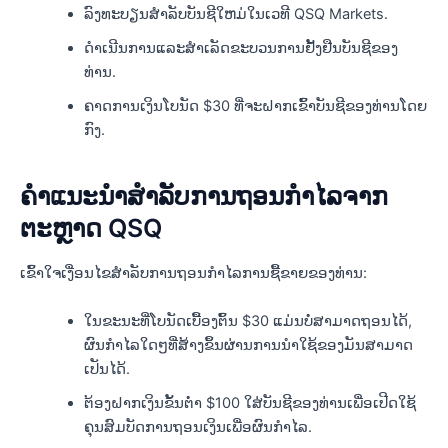
ລົງທະບຽນສໍາລັບບັນຊີໃຫມ່ໃນເວທີ QSQ Markets.
ດໍາເນີນການແລະສໍາເລັດຂະບວນການຢັ້ງຢືນບັນຊີຂອງ
ທ່ານ.
ຄາດການເງິນໂບນັດ $30 ທີ່ຈະຝາກເຂົ້າບັນຊີຂອງທ່ານໂດຍ
ກົງ.
ຄໍາແນະນໍາສໍາລັບການຖອນກໍາໄລຈາກ
ຕະຫຼາດ QSQ
ເຂົ້າໃຈເງື່ອນໄຂສໍາລັບການຖອນກໍາໄລການຊື້ຂາຍຂອງທ່ານ:
ໃນຂະນະທີ່ໂບນັດເບື້ອງຕົ້ນ $30 ແມ່ນບໍ່ສາມາດຖອນໄດ້,
ຜົນກໍາໄລໃດໆທີ່ສ້າງຂຶ້ນຜ່ານການນໍາໃຊ້ຂອງມັນສາມາດ
ເປັນໄດ້.
ຕ້ອງຝາກເງິນຂັ້ນຕ່ຳ $100 ໃສ່ບັນຊີຂອງທ່ານເພື່ອເປີດໃຊ້
ຄຸນສົມບັດການຖອນເງິນເພື່ອຜົນກຳໄລ.