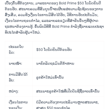
ເບື້ອງຕົ້ນທີ່ຕ້ອງການ, ມາລະຍາດຂອງ Bold Prime $50 ໂບນັດຍິນດີ
ຕ້ອນຮັບ. ສະພາບລວມທີ່ສົມບູນນີ້ຈະເຜີຍແຜ່ຄວາມຊັບຊ້ອນຂອງການ
ສົ່ງເສີມ, ລວມທັງເງື່ອນໄຂການມີສິດໄດ້ຮັບ, ວິທີການຮັບປະກັນມັນ,
ເງື່ອນໄຂການຖອນກໍາໄລ, ແລະລາຍລະອຽດທີ່ສໍາຄັນອື່ນໆທີ່ຜູ້ປາດ
ຖະຫນາຕ້ອງການຮູ້. ຄົ້ນພົບວິທີທີ່ Bold Prime ກໍາລັງຊື້ຂາຍແບບປະຊາ
ທິປະໄຕສໍາລັບຜູ້ມາໃຫມ່.
ປະເພດໂບ
$50 ໂບນັດຍິນດີຕ້ອນຮັບ
ນັດ:
ນາຍໜ້າ:
ນາຍົກລັດຖະມົນຕີກ້າຫານ
ການມີສິດໄດ້
ລູກຄ້າໃຫມ່ເທົ່ານັ້ນ
ຮັບ:
ຫວ່າງ:
ສະເພາະລູກຄ້າໃໝ່ທີ່ເປີດບັນຊີຊື້ຂາຍເທົ່ານັ້ນ
ເງື່ອນໄຂການ
ບໍ່ມີຄວາມຕ້ອງການປະລິມານຫຼາຍສະເພາະ,
ຖອນເງິນ:
ສູງສຸດ $50 ຖອນກໍາໄລ