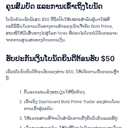
ຄຸນສົມບັດ ແລະການເຂົ້າເຖິງໂບນັດ
ໂບນັດຕ້ອນຮັບພິເສດ $50 ນີ້ຖືກປັບໃຫ້ເໝາະສຳລັບຜູ້ມາໃໝ່ທີ່
ກະຕືລືລົ້ນໃນການເດີນທາງການຄ້າຂອງເຂົາເຈົ້າກັບ Bold Prime,
ສະເໜີໃຫ້ມີເສັ້ນທາງໄປສູ່ໂລກ forex ທີ່ປອດໄພໂດຍບໍ່ມີອັນຕະລາຍ
ຈາກການສູນເສຍທາງດ້ານການເງິນ.
ຮັບປະກັນເງິນໂບນັດຍິນດີຕ້ອນຮັບ $50
ເພື່ອຂໍໂບນັດຍິນດີຕ້ອນຮັບຂອງທ່ານ $50, ໃຫ້ເຮັດຕາມຂັ້ນຕອນເຫຼົ່າ
ນີ້:
ຕື່ມແບບຟອມລົງທະບຽນໃຫ້ຖືກຕ້ອງ.
ເຂົ້າເຖິງ Dashboard Bold Prime Trader ຂອງທ່ານໂດຍ
ການເຂົ້າສູ່ລະບົບ.
ໃຫ້ເອກະສານທີ່ຈໍາເປັນສໍາລັບການຢັ້ງຢືນຕົວຕົນແລະທີ່ຢູ່.