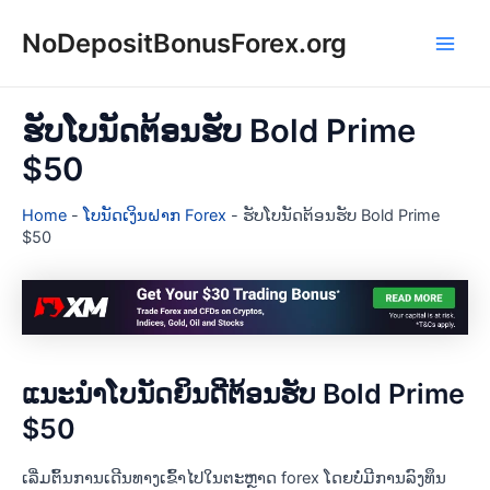
Skip
NoDepositBonusForex.org
to
Main
content
Men
ຮັບໂບນັດຕ້ອນຮັບ Bold Prime
$50
Home
-
ໂບນັດເງິນຝາກ Forex
-
ຮັບໂບນັດຕ້ອນຮັບ Bold Prime
$50
ແນະນຳໂບນັດຍິນດີຕ້ອນຮັບ Bold Prime
$50
ເລີ່ມຕົ້ນການເດີນທາງເຂົ້າໄປໃນຕະຫຼາດ forex ໂດຍບໍ່ມີການລົງທຶນ