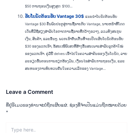
$50 ການຖອນເງິນສູງສຸດ: $100...
ຮັບໂບນັດຕ້ອນຮັບ Vantage 30$
ແນະນຳໂບນັດຕ້ອນຮັບ
Vantage $30 ຄົ້ນພົບປະຕູສູ່ການຊື້ຂາຍກັບ Vantage, ນາຍຫນ້າທີ່ໂດດ
ເດັ່ນທີ່ມີຊື່ສຽງສໍາລັບໂອກາດການຊື້ຂາຍທີ່ກວ້າງຂວາງ, ລວມທັງສະກຸນ
ເງິນ, ສິນຄ້າ, ແລະອື່ນໆ. ພວກເຮົາຕື່ນເຕັ້ນທີ່ຈະເປີດເຜີຍໂບນັດຕ້ອນຮັບ
$30 ຂອງພວກເຮົາ, ຂໍ້ສະເໜີພິເສດທີ່ສ້າງຂຶ້ນສະເພາະສຳລັບລູກຄ້າໃໝ່
ຂອງພວກເຮົາ. ຄູ່ມືນີ້ delves ເຂົ້າໄປໃນຄວາມສໍາຄັນຂອງເງິນໂບນັດ, ລາຍ
ລະອຽດຂັ້ນຕອນການຮຽກຮ້ອງມັນ, ເງື່ອນໄຂສໍາລັບການຖອນເງິນ, ແລະ
ສະຫນອງການທົບທວນຄືນໃນຄວາມເລິກຂອງ Vantage...
Leave a Comment
ທີ່ຢູ່ອີເມວຂອງທ່ານຈະບໍ່ຖືກເຜີຍແຜ່.
ຊ່ອງທີ່ຈຳເປັນແມ່ນຖືກໝາຍດ້ວຍ
*
Type
here..