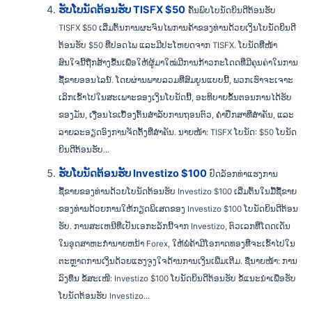
ຮັບໂບນັດຕ້ອນຮັບ TISFX $50
ຄົ້ນພົບໂບນັດຍິນດີຕ້ອນຮັບ
TISFX $50 ເລີ່ມຕົ້ນການຜະຈົນໄພການຄ້າຂອງທ່ານດ້ວຍເງິນໂບນັດຍິນດີ
ຕ້ອນຮັບ $50 ທີ່ປອດໄພ ແລະມີປະໂຫຍດຈາກ TISFX. ໂບນັດທີ່ໜ້າ
ສົນໃຈນີ້ຖືກສ້າງຂື້ນເພື່ອໃຫ້ຜູ້ມາໃໝ່ມີການກ້າວກະໂດດທີ່ມີຄຸນຄ່າໃນການ
ຊື້ຂາຍອອນໄລນ໌. ໂດຍຜ່ານພາບລວມທີ່ສົມບູນແບບນີ້, ພວກເຮົາຈະເຈາະ
ເລິກເຂົ້າໄປໃນສະເພາະຂອງເງິນໂບນັດນີ້, ອະທິບາຍຂັ້ນຕອນການໄດ້ຮັບ
ຂອງມັນ, ເງື່ອນໄຂເບື້ອງຕົ້ນສໍາລັບການຖອນຕົວ, ຄໍາປຶກສາທີ່ສໍາຄັນ, ແລະ
ລາຍລະອຽດອົງການຈັດຕັ້ງທີ່ສໍາຄັນ. ນາຍໜ້າ: TISFX ໂບນັດ: $50 ໂບນັດ
ຍິນດີຕ້ອນຮັບ...
ຮັບໂບນັດຕ້ອນຮັບ Investizo $100
ປົດລັອກທ່າແຮງການ
ຊື້ຂາຍຂອງທ່ານດ້ວຍໂບນັດຕ້ອນຮັບ Investizo $100 ເລີ່ມຕົ້ນໃນມື້ຊື້ຂາຍ
ຂອງທ່ານດ້ວຍການໃຫ້ກຽດພິເສດຂອງ Investizo $100 ໂບນັດຍິນດີຕ້ອນ
ຮັບ. ການສະເຫນີທີ່ເປັນເອກະລັກນີ້ຈາກ Investizo, ຕົວເລກທີ່ໂດດເດັ່ນ
ໃນອຸດສາຫະກໍານາຍຫນ້າ Forex, ໃຫ້ພໍ່ຄ້າມີໂອກາດທອງທີ່ຈະເຂົ້າໄປໃນ
ຕະຫຼາດການເງິນດ້ວຍແຮງຈູງໃຈດ້ານການເງິນເພີ່ມເຕີມ. ຊື່ນາຍໜ້າ: ການ
ລົງທຶນ ຂໍ້ສະເໜີ: Investizo $100 ໂບນັດຍິນດີຕ້ອນຮັບ ຂໍ້ແນະນຳເພື່ອຮັບ
ໂບນັດຕ້ອນຮັບ Investizo...