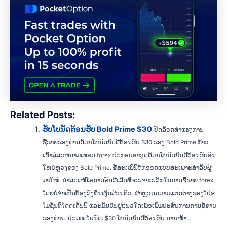
Related Posts:
ຮັບໂບນັດຕ້ອນຮັບ Bold Prime $30
ປົດລັອກທ່າແຮງການ
ຊື້ຂາຍຂອງທ່ານດ້ວຍໂບນັດຍິນດີຕ້ອນຮັບ $30 ຂອງ Bold Prime ກ້າວ
ເຂົ້າສູ່ສະຫນາມເທຣດ forex ປະກອບອາວຸດດ້ວຍໂບນັດຍິນດີຕ້ອນຮັບອັນ
ໃຫຍ່ຫຼວງຂອງ Bold Prime. ຂໍ້ສະເໜີນີ້ຖືກອອກແບບສະເພາະສຳລັບຜູ້
ມາໃໝ່, ນຳສະເໜີໂອກາດອັນດີເລີດທີ່ຈະເຈາະເລິກໃນການຊື້ຂາຍ forex
ໂດຍບໍ່ຈຳເປັນຕ້ອງລົງທຶນເງິນສ່ວນຕົວ. ສຳຫຼວດຄວາມແຕກຕ່າງຂອງໂປຣ
ໂມຊັນທີ່ໂດດເດັ່ນນີ້ ແລະມັນຢືນຢູ່ແນວໃດເພື່ອເພີ່ມປະສົບການການຊື້ຂາຍ
ຂອງທ່ານ. ປະເພດໂບນັດ: $30 ໂບນັດຍິນດີຕ້ອນຮັບ ນາຍໜ້າ:...