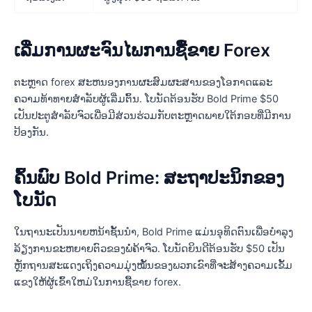
ເລີ່ມການຜະຈົນໄພການຊື້ຂາຍ Forex
ຕະຫຼາດ forex ສະຫນອງການຜະສົມຜະສານຂອງໂອກາດແລະ
ຄວາມທ້າທາຍສໍາລັບຜູ້ເລີ່ມຕົ້ນ. ໂບນັດຕ້ອນຮັບ Bold Prime $50
ເປັນປະຕູສຳລັບຈົວເພື່ອມີສ່ວນຮ່ວມກັບຕະຫຼາດພາຍໃຕ້ກອບທີ່ມີການ
ປ້ອງກັນ.
ຄົ້ນພົບ Bold Prime: ສະຖາປະນິກຂອງ
ໂບນັດ
ໃນຖານະເປັນນາຍຫນ້າຊັ້ນນໍາ, Bold Prime ແມ່ນອຸທິດຕົນເພື່ອບໍາລຸງ
ລ້ຽງການຂະຫຍາຍຕົວຂອງພໍ່ຄ້າຈົວ. ໂບນັດຍິນດີຕ້ອນຮັບ $50 ເປັນ
ຫຼັກຖານສະແດງເຖິງຄວາມມຸ່ງໝັ້ນຂອງພວກເຂົາທີ່ຈະສ້າງຄວາມເຂັ້ມ
ແຂງໃຫ້ຜູ້ເຂົ້າໃຫມ່ໃນການຊື້ຂາຍ forex.