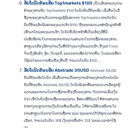
ຮັບໂບນັດຕ້ອນຮັບ Top1markets $100
ເປີດເຜີຍທ່າແຮງການ
ຄ້າຂອງທ່ານກັບ Top1markets $100 ໂບນັດຍິນດີຕ້ອນຮັບ ເລີ່ມຕົ້ນໃນມື້
ຊື້ຂາຍຂອງທ່ານດ້ວຍການຊຸກຍູ້ພິເສດຈາກ Top1markets ຜ່ານໂບນັດ
ຍິນດີຕ້ອນຮັບພິເສດຂອງພວກເຮົາ $100. ຖືກອອກແບບມາສໍາລັບລູກຄ້າທີ່
ເຂົ້າມາໃຫມ່ຂອງພວກເຮົາ, ໂບນັດນີ້ເຮັດຫນ້າທີ່ເປັນເຄື່ອງມືທີ່ມີ
ປະສິດທິພາບໃນການຂະຫຍາຍຄວາມສາມາດໃນການຊື້ຂາຍຂອງທ່ານ.
ສຳຫຼວດເຄື່ອງມືທາງການເງິນທີ່ກວ້າງຂວາງກັບພວກເຮົາ, ຕັ້ງແຕ່ Forex
ຈົນເຖິງສິນຄ້າ, ຮຸ້ນ, ດັດຊະນີ, ແລະນອກເໜືອໄປຈາກນັ້ນ, ໃນຂະນະທີ່ນຳ
ໃຊ້ປະໂຫຍດຈາກທຶນເບື້ອງຕົ້ນນີ້. ຈໍານວນໂບນັດ $100...
ຮັບໂບນັດຕ້ອນຮັບ Abxtrade 30USD
Abxtrade 30USD
ຍິນດີຕ້ອນຮັບໂບນັດ ເລີ່ມຕົ້ນການເດີນທາງການຄ້າຂອງທ່ານດ້ວຍໂບນັດ
ຍິນດີຕ້ອນຮັບ Abxtrade 30USD, ໂບນັດພິເສດທີ່ອອກແບບມາເພື່ອຊຸກຍູ້
ຄວາມພະຍາຍາມໃນການຊື້ຂາຍເບື້ອງຕົ້ນຂອງທ່ານ. ດ້ວຍການເພີ່ມເງິນ
$30 ເຂົ້າໃນບັນຊີການຊື້ຂາຍຂອງທ່ານ, ຂໍ້ສະເໜີນີ້ຊ່ວຍໃຫ້ທ່ານສາມາດ
ນຳທາງຕະຫຼາດການເງິນດ້ວຍທຶນເພີ່ມເຕີມ, ໃຫ້ທ່ານມີສິດເສລີພາບໃນ
ການສຳຫຼວດໂອກາດໃນການຊື້ຂາຍ ແລະ ຖອນລາຍໄດ້ໄດ້ທຸກເວລາທີ່ທ່ານ
ເລືອກ. ຈຳນວນໂບນັດ: 30$ ເງິນຝາກຂັ້ນຕໍ່າ: 25$ ໄລຍະເວລານຳໃຊ້:
30...