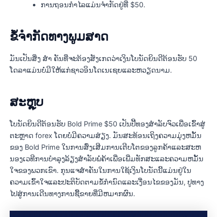
ການຖອນກຳໄລແມ່ນຈຳກັດຢູ່ທີ່ $50.
ຂໍ້ຈຳກັດທາງພູມສາດ
ມັນເປັນສິ່ງ ສຳ ຄັນທີ່ຈະຕ້ອງສັງເກດວ່າເງິນໂບນັດຍິນດີຕ້ອນຮັບ 50
ໂດລາແມ່ນບໍ່ມີໃຫ້ແກ່ຊາວອິນໂດເນເຊຍແລະຫວຽດນາມ.
ສະຫຼຸບ
ໂບນັດຍິນດີຕ້ອນຮັບ Bold Prime $50 ເປັນປີ້ທອງສຳລັບຈົວເພື່ອເຂົ້າສູ່
ຕະຫຼາດ forex ໂດຍບໍ່ມີຄວາມສ່ຽງ. ມັນສະທ້ອນເຖິງຄວາມມຸ່ງຫມັ້ນ
ຂອງ Bold Prime ໃນການສົ່ງເສີມການເຕີບໂຕຂອງລູກຄ້າແລະສະຫ
ນອງເວທີການບໍາລຸງລ້ຽງສໍາລັບພໍ່ຄ້າເພື່ອເພີ່ມທັກສະແລະຄວາມຫມັ້ນ
ໃຈຂອງພວກເຂົາ. ກຸນແຈສໍາຄັນໃນການໃຊ້ເງິນໂບນັດນີ້ແມ່ນຢູ່ໃນ
ຄວາມເຂົ້າໃຈແລະປະຕິບັດຕາມຂໍ້ກໍານົດແລະເງື່ອນໄຂຂອງມັນ, ປູທາງ
ໄປສູ່ການເດີນທາງການຊື້ຂາຍທີ່ມີຫມາກຜົນ.