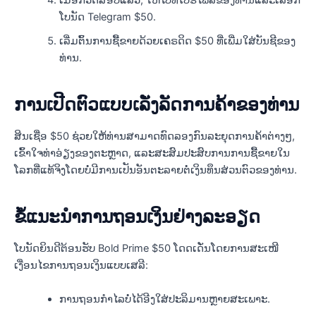
ເມື່ອກວດສອບແລ້ວ, ໃຫ້ໄປທີ່ໂປຣໄຟລ໌ຂອງທ່ານແລະເລືອກ
ໂບນັດ Telegram $50.
ເລີ່ມຕົ້ນການຊື້ຂາຍດ້ວຍເຄຣດິດ $50 ທີ່ເພີ່ມໃສ່ບັນຊີຂອງ
ທ່ານ.
ການເປີດຕົວແບບເລັ່ງລັດການຄ້າຂອງທ່ານ
ສິນເຊື່ອ $50 ຊ່ວຍໃຫ້ທ່ານສາມາດທົດລອງກົນລະຍຸດການຄ້າຕ່າງໆ,
ເຂົ້າໃຈທ່າອ່ຽງຂອງຕະຫຼາດ, ແລະສະສົມປະສົບການການຊື້ຂາຍໃນ
ໂລກທີ່ແທ້ຈິງໂດຍບໍ່ມີການເປັນອັນຕະລາຍຕໍ່ເງິນທຶນສ່ວນຕົວຂອງທ່ານ.
ຂໍ້ແນະນຳການຖອນເງິນຢ່າງລະອຽດ
ໂບນັດຍິນດີຕ້ອນຮັບ Bold Prime $50 ໂດດເດັ່ນໂດຍການສະເໜີ
ເງື່ອນໄຂການຖອນເງິນແບບເສລີ:
ການຖອນກຳໄລບໍ່ໄດ້ອີງໃສ່ປະລິມານຫຼາຍສະເພາະ.