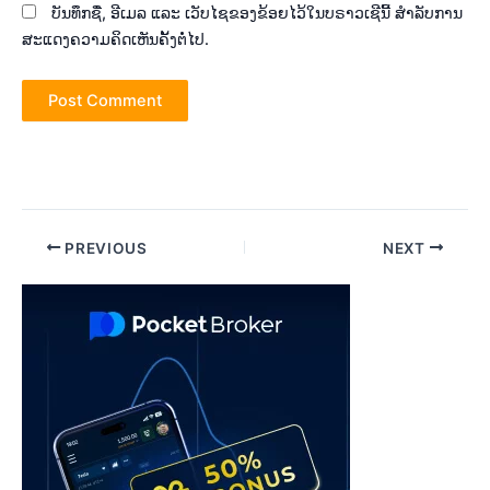
ບັນທຶກຊື່, ອີເມລ ແລະ ເວັບໄຊຂອງຂ້ອຍໄວ້ໃນບຣາວເຊີນີ້ ສຳລັບການ
ສະແດງຄວາມຄິດເຫັນຄັ້ງຕໍ່ໄປ.
Post
PREVIOUS
NEXT
navigation