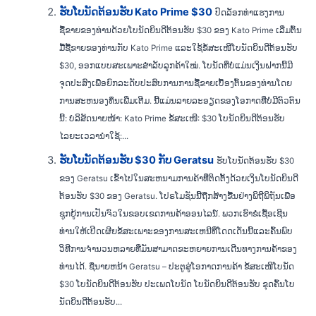
ຮັບໂບນັດຕ້ອນຮັບ Kato Prime $30
ປົດລັອກທ່າແຮງການ
ຊື້ຂາຍຂອງທ່ານດ້ວຍໂບນັດຍິນດີຕ້ອນຮັບ $30 ຂອງ Kato Prime ເລີ່ມຕົ້ນ
ມື້ຊື້ຂາຍຂອງທ່ານກັບ Kato Prime ແລະໃຊ້ຂໍ້ສະເໜີໂບນັດຍິນດີຕ້ອນຮັບ
$30, ອອກແບບສະເພາະສຳລັບລູກຄ້າໃໝ່. ໂບນັດທີ່ບໍ່ແມ່ນເງິນຝາກນີ້ມີ
ຈຸດປະສົງເພື່ອຍົກລະດັບປະສົບການການຊື້ຂາຍເບື້ອງຕົ້ນຂອງທ່ານໂດຍ
ການສະຫນອງທຶນເພີ່ມເຕີມ. ນີ້ແມ່ນລາຍລະອຽດຂອງໂອກາດທີ່ບໍ່ມີຕົວຕົນ
ນີ້: ບໍລິສັດນາຍໜ້າ: Kato Prime ຂໍ້ສະເໜີ: $30 ໂບນັດຍິນດີຕ້ອນຮັບ
ໄລຍະເວລານຳໃຊ້:...
ຮັບໂບນັດຕ້ອນຮັບ $30 ກັບ Geratsu
ຮັບໂບນັດຕ້ອນຮັບ $30
ຂອງ Geratsu ເຂົ້າໄປໃນສະຫນາມການຄ້າທີ່ຕິດຕັ້ງດ້ວຍເງິນໂບນັດຍິນດີ
ຕ້ອນຮັບ $30 ຂອງ Geratsu. ໂປຣໂມຊັນນີ້ຖືກສ້າງຂື້ນຢ່າງພິຖີພິຖັນເພື່ອ
ຊຸກຍູ້ການເປັນຈົວໃນຂອບເຂດການຄ້າອອນໄລນ໌. ພວກເຮົາຂໍເຊື້ອເຊີນ
ທ່ານໃຫ້ເປີດເຜີຍຂໍ້ສະເພາະຂອງການສະເຫນີທີ່ໂດດເດັ່ນນີ້ແລະຄົ້ນພົບ
ວິທີການຈໍານວນຫລາຍທີ່ມັນສາມາດຂະຫຍາຍການເດີນທາງການຄ້າຂອງ
ທ່ານໄດ້. ຊື່ນາຍຫນ້າ Geratsu – ປະຕູສູ່ໂອກາດການຄ້າ ຂໍ້ສະເໜີໂບນັດ
$30 ໂບນັດຍິນດີຕ້ອນຮັບ ປະເພດໂບນັດ ໂບນັດຍິນດີຕ້ອນຮັບ ຂຸດຄົ້ນໂບ
ນັດຍິນດີຕ້ອນຮັບ...