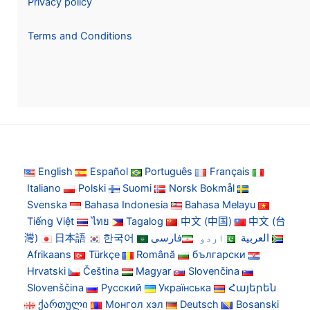
Privacy policy
Terms and Conditions
English
Español
Português
Français
Italiano
Polski
Suomi
Norsk Bokmål
Svenska
Bahasa Indonesia
Bahasa Melayu
Tiếng Việt
ไทย
Tagalog
中文 (中国)
中文 (台
灣)
日本語
한국어
فارسی
اردو
العربية
Afrikaans
Türkçe
Română
български
Hrvatski
Čeština
Magyar
Slovenčina
Slovenščina
Русский
Українська
Հայերեն
ქართული
Монгол хэл
Deutsch
Bosanski