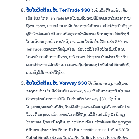
ຮັບໂບນັດຕ້ອນຮັບ TenTrade $30
ໂບນັດຍິນດີຕ້ອນຮັບ: ສິນ
ເຊື່ອ $30 ໂດຍ TenTrade ພາຍໃນພູມສັນຖານທີ່ມີການແຂ່ງຂັນຂອງການ
ຊື້ຂາຍ forex, ນາຍຫນ້າແມ່ນສືບຕໍ່ຊອກຫາວິທີການປະດິດສ້າງເພື່ອດຶງດູດ
ຜູ້ຄ້າໃຫມ່ແລະໃຫ້ໂອກາດທີ່ມີຄຸນຄ່າສໍາລັບການເຂົ້າຕະຫຼາດ. ຕົວຢ່າງທີ່
ໂດດເດັ່ນຂອງນະວັດຕະກໍາດັ່ງກ່າວແມ່ນ ໂບນັດຍິນດີຕ້ອນຮັບ $30 ຈາກ
TenTrade. ເໝາະສຳລັບຜູ້ມາໃໝ່, ຂໍ້ສະເໜີນີ້ໃຫ້ໂບນັດເພີ່ມເປັນ 30
ໂດລາໃນເຄຣດິດການຊື້ຂາຍ, ກໍາຈັດຄວາມຕ້ອງການເງິນຝາກເບື້ອງຕົ້ນ.
ພວກເຮົາເຈາະເລິກເຂົ້າໄປໃນຄວາມຊັບຊ້ອນຂອງໂບນັດຍິນດີຕ້ອນຮັບນີ້,
ລວມທັງວິທີການນໍາໃຊ້ມັນ,...
ຮັບໂບນັດຕ້ອນຮັບ Vonway $30
ປົດລັອກທ່າແຮງການຊື້ຂາຍ
ຂອງທ່ານດ້ວຍໂບນັດຕ້ອນຮັບ Vonway $30 ເລີ່ມຕົ້ນການຜະຈົນໄພການ
ຄ້າຂອງທ່ານໂດຍການໃຊ້ໂບນັດຕ້ອນຮັບ Vonway $30, ເຊິ່ງເປັນ
ໂຄງການຍຸດທະສາດທີ່ສ້າງຂຶ້ນເພື່ອສ້າງຄວາມເຂັ້ມແຂງໃຫ້ກັບນັກຄ້າໃໝ່
ໃນເວທີຂອງພວກເຂົາ. ການສະເຫນີທີ່ດຶງດູດນີ້ມີຈຸດປະສົງເພື່ອຍົກສູງ
ໄລຍະການຊື້ຂາຍເບື້ອງຕົ້ນ, ສະເຫນີການເພີ່ມປະສິດທິພາບຢ່າງຫຼວງຫຼາຍ
ຕໍ່ທຶນການຄ້າຂອງທ່ານຕັ້ງແຕ່ເລີ່ມຕົ້ນ. ນາຍໜ້າ: ວອນເວ ໂບນັດ: $30 ໂບ
ນັດຍິນດີຕ້ອນຮັບ ປະເພດໂປຣໂມຊັນ: ໂບນັດເງິນຝາກ ເງິນຝາກຂັ້ນຕໍ່າ: