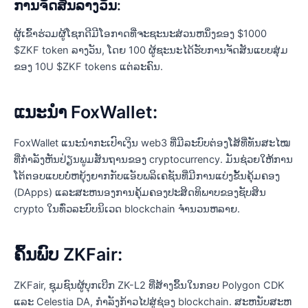
ການຈັດສັນລາງວັນ:
ຜູ້ເຂົ້າຮ່ວມຜູ້ໂຊກດີມີໂອກາດທີ່ຈະຊະນະສ່ວນຫນຶ່ງຂອງ $1000
$ZKF token ລາງວັນ, ໂດຍ 100 ຜູ້ຊະນະໄດ້ຮັບການຈັດສັນແບບສຸ່ມ
ຂອງ 10U $ZKF tokens ແຕ່ລະຄົນ.
ແນະນຳ FoxWallet:
FoxWallet ແນະນຳກະເປົາເງິນ web3 ທີ່ມີລະບົບຕ່ອງໂສ້ທີ່ທັນສະໄໝ
ທີ່ກຳລັງຫັນປ່ຽນພູມສັນຖານຂອງ cryptocurrency. ມັນຊ່ວຍໃຫ້ການ
ໂຕ້ຕອບແບບບໍ່ຫຍຸ້ງຍາກກັບແອັບພລິເຄຊັນທີ່ມີການແບ່ງຂັ້ນຄຸ້ມຄອງ
(DApps) ແລະສະຫນອງການຄຸ້ມຄອງປະສິດທິພາບຂອງຊັບສິນ
crypto ໃນທົ່ວລະບົບນິເວດ blockchain ຈໍານວນຫລາຍ.
ຄົ້ນພົບ ZKFair:
ZKFair, ຊຸມຊົນຜູ້ບຸກເບີກ ZK-L2 ທີ່ສ້າງຂຶ້ນໃນກອບ Polygon CDK
ແລະ Celestia DA, ກໍາລັງກ້າວໄປສູ່ຊ່ອງ blockchain. ສະຫນັບສະຫ