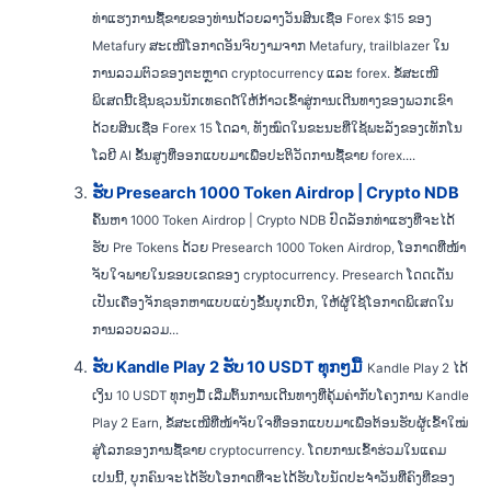
ທ່າແຮງການຊື້ຂາຍຂອງທ່ານດ້ວຍລາງວັນສິນເຊື່ອ Forex $15 ຂອງ
Metafury ສະເໜີໂອກາດອັນຈົບງາມຈາກ Metafury, trailblazer ໃນ
ການລວມຕົວຂອງຕະຫຼາດ cryptocurrency ແລະ forex. ຂໍ້ສະເໜີ
ພິເສດນີ້ເຊີນຊວນນັກເທຣດດ໌ໃຫ້ກ້າວເຂົ້າສູ່ການເດີນທາງຂອງພວກເຂົາ
ດ້ວຍສິນເຊື່ອ Forex 15 ໂດລາ, ທັງໝົດໃນຂະນະທີ່ໃຊ້ພະລັງຂອງເທັກໂນ
ໂລຍີ AI ຂັ້ນສູງທີ່ອອກແບບມາເພື່ອປະຕິວັດການຊື້ຂາຍ forex....
ຮັບ Presearch 1000 Token Airdrop | Crypto NDB
ຄົ້ນຫາ 1000 Token Airdrop | Crypto NDB ປົດລັອກທ່າແຮງທີ່ຈະໄດ້
ຮັບ Pre Tokens ດ້ວຍ Presearch 1000 Token Airdrop, ໂອກາດທີ່ໜ້າ
ຈັບໃຈພາຍໃນຂອບເຂດຂອງ cryptocurrency. Presearch ໂດດເດັ່ນ
ເປັນເຄື່ອງຈັກຊອກຫາແບບແບ່ງຂັ້ນບຸກເບີກ, ໃຫ້ຜູ້ໃຊ້ໂອກາດພິເສດໃນ
ການລວບລວມ...
ຮັບ Kandle Play 2 ຮັບ 10 USDT ທຸກໆມື້
Kandle Play 2 ໄດ້
ເງິນ 10 USDT ທຸກໆມື້ ເລີ່ມຕົ້ນການເດີນທາງທີ່ຄຸ້ມຄ່າກັບໂຄງການ Kandle
Play 2 Earn, ຂໍ້ສະເໜີທີ່ໜ້າຈັບໃຈທີ່ອອກແບບມາເພື່ອຕ້ອນຮັບຜູ້ເຂົ້າໃໝ່
ສູ່ໂລກຂອງການຊື້ຂາຍ cryptocurrency. ໂດຍການເຂົ້າຮ່ວມໃນແຄມ
ເປນນີ້, ບຸກຄົນຈະໄດ້ຮັບໂອກາດທີ່ຈະໄດ້ຮັບໂບນັດປະຈຳວັນທີ່ຄົງທີ່ຂອງ