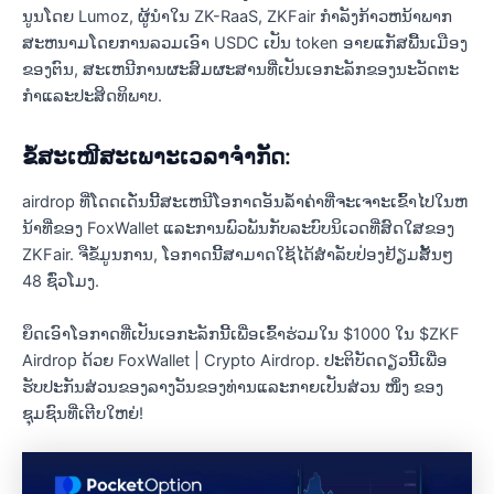
ນູນໂດຍ Lumoz, ຜູ້ນໍາໃນ ZK-RaaS, ZKFair ກໍາລັງກ້າວຫນ້າພາກ
ສະຫນາມໂດຍການລວມເອົາ USDC ເປັນ token ອາຍແກັສພື້ນເມືອງ
ຂອງຕົນ, ສະເຫນີການຜະສົມຜະສານທີ່ເປັນເອກະລັກຂອງນະວັດຕະ
ກໍາແລະປະສິດທິພາບ.
ຂໍ້ສະເໜີສະເພາະເວລາຈຳກັດ:
airdrop ທີ່ໂດດເດັ່ນນີ້ສະເຫນີໂອກາດອັນລ້ໍາຄ່າທີ່ຈະເຈາະເຂົ້າໄປໃນຫ
ນ້າທີ່ຂອງ FoxWallet ແລະການພົວພັນກັບລະບົບນິເວດທີ່ສົດໃສຂອງ
ZKFair. ຈືຂໍ້ມູນການ, ໂອກາດນີ້ສາມາດໃຊ້ໄດ້ສໍາລັບປ່ອງຢ້ຽມສັ້ນໆ
48 ຊົ່ວໂມງ.
ຍຶດເອົາໂອກາດທີ່ເປັນເອກະລັກນີ້ເພື່ອເຂົ້າຮ່ວມໃນ $1000 ໃນ $ZKF
Airdrop ດ້ວຍ FoxWallet | Crypto Airdrop. ປະຕິບັດດຽວນີ້ເພື່ອ
ຮັບປະກັນສ່ວນຂອງລາງວັນຂອງທ່ານແລະກາຍເປັນສ່ວນ ໜຶ່ງ ຂອງ
ຊຸມຊົນທີ່ເຕີບໃຫຍ່!