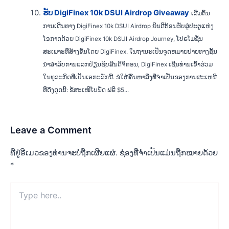
ຮັບ DigiFinex 10k DSUI Airdrop Giveaway
ເລີ່ມຕົ້ນ
ການເດີນທາງ DigiFinex 10k DSUI Airdrop ຍິນດີຕ້ອນຮັບສູ່ປະຕູແຫ່ງ
ໂອກາດດ້ວຍ DigiFinex 10k DSUI Airdrop Journey, ໂປຣໂມຊັນ
ສະເພາະທີ່ສ້າງຂຶ້ນໂດຍ DigiFinex. ໃນຖານະເປັນຈຸດຫມາຍປາຍທາງຊັ້ນ
ນໍາສໍາລັບການແລກປ່ຽນຊັບສິນດິຈິຕອນ, DigiFinex ເຊີນທ່ານເຂົ້າຮ່ວມ
ໃນທຸລະກິດທີ່ເປັນເອກະລັກນີ້. ຂໍໃຫ້ຄົ້ນຫາສິ່ງທີ່ຈໍາເປັນຂອງການສະເຫນີ
ທີ່ດຶງດູດນີ້: ຂໍ້ສະເໜີໂບນັດ ຟຣີ $5...
Leave a Comment
ທີ່ຢູ່ອີເມວຂອງທ່ານຈະບໍ່ຖືກເຜີຍແຜ່.
ຊ່ອງທີ່ຈຳເປັນແມ່ນຖືກໝາຍດ້ວຍ
*
Type
here..