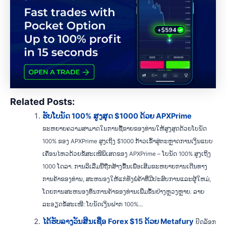
Related Posts:
ຮັບໂບນັດ 100% ສູງສຸດ $1000 ດ້ວຍ APXPrime
ຂະຫຍາຍຄວາມສາມາດໃນການຊື້ຂາຍຂອງທ່ານໃຫ້ສູງສຸດດ້ວຍໂບນັດ
100% ຂອງ APXPrime ສູງເຖິງ $1000 ກ້າວເຂົ້າສູ່ຕະຫຼາດການເງິນແບບ
ເຄື່ອນໄຫວດ້ວຍຂໍ້ສະເໜີພິເສດຂອງ APXPrime – ໂບນັດ 100% ສູງເຖິງ
1000 ໂດລາ. ການລິເລີ່ມນີ້ຖືກສ້າງຂື້ນເພື່ອເສີມຂະຫຍາຍການເດີນທາງ
ການຄ້າຂອງທ່ານ, ສະຫນອງໃຫ້ແກ່ທັງພໍ່ຄ້າທີ່ມີປະສົບການແລະຜູ້ໃຫມ່,
ໂດຍການສະຫນອງທຶນການຄ້າຂອງທ່ານເພີ່ມຂຶ້ນຢ່າງຫຼວງຫຼາຍ. ລາຍ
ລະອຽດຂໍ້ສະເໜີ: ໂບນັດເງິນຝາກ 100%...
ໄດ້ຮັບລາງວັນສິນເຊື່ອ Forex $15 ດ້ວຍ Metafury
ປົດລັອກ