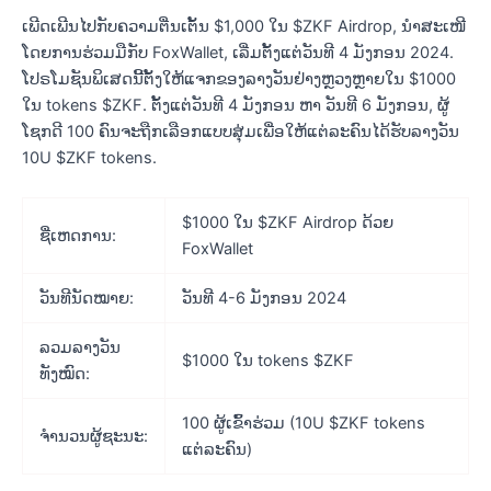
ເພີດເພີນໄປກັບຄວາມຕື່ນເຕັ້ນ $1,000 ໃນ $ZKF Airdrop, ນຳສະເໜີ
ໂດຍການຮ່ວມມືກັບ FoxWallet, ເລີ່ມຕັ້ງແຕ່ວັນທີ 4 ມັງກອນ 2024.
ໂປຣໂມຊັນພິເສດນີ້ຕັ້ງໃຫ້ແຈກຂອງລາງວັນຢ່າງຫຼວງຫຼາຍໃນ $1000
ໃນ tokens $ZKF. ຕັ້ງແຕ່ວັນທີ 4 ມັງກອນ ຫາ ວັນທີ 6 ມັງກອນ, ຜູ້
ໂຊກດີ 100 ຄົນຈະຖືກເລືອກແບບສຸ່ມເພື່ອໃຫ້ແຕ່ລະຄົນໄດ້ຮັບລາງວັນ
10U $ZKF tokens.
$1000 ໃນ $ZKF Airdrop ດ້ວຍ
ຊື່ເຫດການ:
FoxWallet
ວັນທີນັດໝາຍ:
ວັນທີ 4-6 ມັງກອນ 2024
ລວມລາງວັນ
$1000 ໃນ tokens $ZKF
ທັງໝົດ:
100 ຜູ້ເຂົ້າຮ່ວມ (10U $ZKF tokens
ຈໍານວນຜູ້ຊະນະ:
ແຕ່ລະຄົນ)