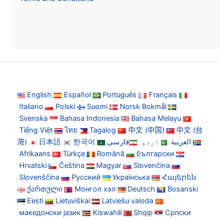
English
Español
Português
Français
Italiano
Polski
Suomi
Norsk Bokmål
Svenska
Bahasa Indonesia
Bahasa Melayu
Tiếng Việt
ไทย
Tagalog
中文 (中国)
中文 (台
灣)
日本語
한국어
فارسی
اردو
العربية
Afrikaans
Türkçe
Română
български
Hrvatski
Čeština
Magyar
Slovenčina
Slovenščina
Русский
Українська
Հայերեն
ქართული
Монгол хэл
Deutsch
Bosanski
Eesti
Lietuviškai
Latviešu valoda
македонски јазик
Kiswahili
Shqip
Српски