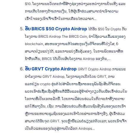
$10. ໂຄງການນະວັດຕະກໍານີ້ສ້າງຊ່ອງຫວ່າງລະຫວ່າງການບັນເທີງ ແລະ
ການເຕີບໂຕທາງດ້ານການເງິນ, ໃຫ້ຜູ້ເຂົ້າຮ່ວມສາມາດນໍາເອົາຄວາມ
ເຂົ້າໃຈຂອງເຂົາເຈົ້າເຂົ້າໃນການເຄື່ອນໄຫວລາຄາ...
ຮັບ BRICS $50 Crypto Airdrop
ໄດ້ຮັບ $50 ໃນ Crypto ກັບ
ໂຄງການ BRICS Airdrop The BRICS Coin, ນໍາໃຊ້ຄວາມເຂັ້ມແຂງຂອງ
blockchain, ສະຫນອງການແກ້ໄຂສະກຸນເງິນດິຈິຕອນທີ່ໂປ່ງໃສ, ບໍ່
ສາມາດປ່ຽນແປງໄດ້, ແລະການແບ່ງຂັ້ນຄຸ້ມຄອງ. ໃນການພັດທະນາທີ່ຫ
ນ້າຕື່ນເຕັ້ນ, BRICS ໄດ້ເປີດເຜີຍໂຄງການ Airdrop ຂອງຕົນ,...
ຮັບ GRVT Crypto Airdrop
GRVT Crypto Airdrop ການແນະ
ນໍາໂຄງການ GRVT Airdrop, ໂຄງການບຸກເບີກໂດຍ GRVT, ການ
ແລກປ່ຽນ crypto ຮຸ່ນຕໍ່ໄປສໍາລັບການຊື້ຂາຍອະນຸພັນຊັບສິນດິຈິຕອນ.
ພວກ​ເຮົາ​ຂໍ​ເຊື້ອ​ເຊີນ​ຜູ້​ທີ່​ກະ​ຕື​ລື​ລົ້ນ​ແລະ​ຜູ້​ຄ້າ​ຢ່າງ​ດຽວ​ກັນ​ເພື່ອ​ເຂົ້າ​ຮ່ວມ​ໃນ​
ໂອ​ກາດ​ທີ່​ເປັນ​ເອ​ກະ​ລັກ​ນີ້​. ໂດຍການມີສ່ວນຮ່ວມໃນກິດຈະກໍາທີ່ງ່າຍດາຍ
ແຕ່ໃຫ້ລາງວັນ, ເຊັ່ນ: ການມີສ່ວນຮ່ວມກັບສື່ມວນຊົນສັງຄົມຂອງພວກເຮົາ
ຫຼືການຂະຫຍາຍຊຸມຊົນຂອງພວກເຮົາໂດຍຜ່ານການອ້າງອີງ, ຜູ້ເຂົ້າຮ່ວມ
ສາມາດໄດ້ຮັບຈຸດ GRVT. ຈຸດເຫຼົ່ານີ້ແມ່ນບໍ່ພຽງແຕ່ຕົວເລກ; ພວກເຂົາເຈົ້າ
ເປັນຕົວແທນຂອງປະຕູສູ່ການປົດລັອກ Airdrops...