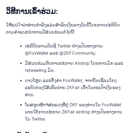
ວິທີການເຂົ້າຮ່ວມ:
ໃຫ້ແນ່ໃຈວ່າທ່ານກໍາລັງແລ່ນສໍາລັບເງິນລາງວັນນີ້ໂດຍການປະຕິບັດ
ຕາມຄໍາແນະນໍາການມີສ່ວນຮ່ວມຕໍ່ໄປນີ້:
ປະຕິບັດຕາມບັນຊີ Twitter ຢ່າງເປັນທາງການ
@FoxWallet ແລະ @ZKFCommunity.
ມີສ່ວນຮ່ວມກັບການປະກາດ Airdrop ໂດຍການມັກ ແລະ
retweeting ມັນ.
ດາວໂຫຼດ ແລະຕັ້ງຄ່າ FoxWallet, ຈາກນັ້ນເຊື່ອມໂຍງ
ລະບົບຕ່ອງໂສ້ເຄືອຂ່າຍ ZKFair ເຂົ້າໃນກະເປົາເງິນຂອງ
ທ່ານ.
ໂພສຮູບໜ້າຈໍສະແດງທີ່ຢູ່ ZKF ຂອງທ່ານໃນ FoxWallet
ພາຍໃຕ້ການປະກາດ ZKFair airdrop ຢ່າງເປັນທາງການ
ໃນ Twitter.