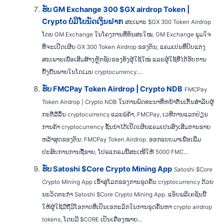
ຮັບ GM Exchange 300 $GX airdrop Token |
Crypto ບໍ່ມີໂບນັດເງິນຝາກ
ສະເພາະ $GX 300 Token Airdrop
ໂດຍ GM Exchange ໃນໂຄງການທີ່ທັນສະໃໝ, GM Exchange ພູມໃຈ
ທີ່ຈະເປີດເຜີຍ GX 300 Token Airdrop ຂອງຕົນ, ແຄມເປນທີ່ປັບແຕ່ງ
ສະເພາະເພື່ອເສີມສ້າງຫຼັກຊັບຂອງທັງຜູ້ໃຊ້ໃໝ່ ແລະຜູ້ໃຊ້ທີ່ໄດ້ຮັບການ
ຢັ້ງຢືນພາຍໃນໂດເມນ cryptocurrency....
ຮັບ FMCPay Token Airdrop | Crypto NDB
FMCPay
Token Airdrop | Crypto NDB ໃນການພັດທະນາທີ່ຫນ້າຕື່ນເຕັ້ນສໍາລັບຜູ້
ກະຕືລືລົ້ນ cryptocurrency ແລະພໍ່ຄ້າ, FMCPay, ເວທີການແລກປ່ຽນ
ການຄ້າ cryptocurrency ຊັ້ນນໍາໄດ້ເປີດເຜີຍແຄມເປນສົ່ງເສີມການຂາຍ
ຫລ້າສຸດຂອງຕົນ: FMCPay Token Airdrop. ອອກແບບມາເພື່ອເພີ່ມ
ປະສົບການການຊື້ຂາຍ, ໂປຣແກຣມນີ້ສະເໜີໃຫ້ 5000 FMC...
ຮັບ Satoshi $Core Crypto Mining App
Satoshi $Core
Crypto Mining App ເຂົ້າສູ່ໂລກຂອງການຂຸດຄົ້ນ cryptocurrency ດ້ວຍ
ນະວັດຕະກໍາ Satoshi $Core Crypto Mining App. ແອັບພລິເຄຊັນນີ້
ໃຫ້ຜູ້ໃຊ້ມືຖືມີໂອກາດທີ່ເປັນເອກະລັກໃນການຂຸດຄົ້ນຫາ crypto airdrop
tokens, ໂດຍມີ $CORE ເປັນເຄື່ອງໝາຍ...