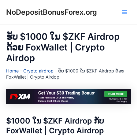
Skip
NoDepositBonusForex.org
to
Main
content
Men
ຮັບ $1000 ໃນ $ZKF Airdrop
ດ້ວຍ FoxWallet | Crypto
Airdop
Home
-
Crypto airdrop
-
ຮັບ $1000 ໃນ $ZKF Airdrop ດ້ວຍ
FoxWallet | Crypto Airdop
$1000 ໃນ $ZKF Airdrop ກັບ
FoxWallet | Crypto Airdrop