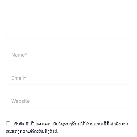
Name*
Email*
Website
ບັນທຶກຊື່, ອີເມລ ແລະ ເວັບໄຊຂອງຂ້ອຍໄວ້ໃນບຣາວເຊີນີ້ ສຳລັບການ
ສະແດງຄວາມຄິດເຫັນຄັ້ງຕໍ່ໄປ.