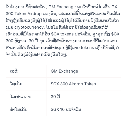
ໃນໂຄງການທີ່ທັນສະໃໝ, GM Exchange ພູມໃຈທີ່ຈະເປີດເຜີຍ GX
300 Token Airdrop ຂອງຕົນ, ແຄມເປນທີ່ປັບແຕ່ງສະເພາະເພື່ອເສີມ
ສ້າງຫຼັກຊັບຂອງທັງຜູ້ໃຊ້ໃໝ່ ແລະຜູ້ໃຊ້ທີ່ໄດ້ຮັບການຢັ້ງຢືນພາຍໃນໂດ
ເມນ cryptocurrency. ໂປຣໂມຊັນພິເສດນີ້ໃຫ້ຂອງຂວັນແກ່ຜູ້
ເຂົ້າຮ່ວມທີ່ມີໂອກາດໄດ້ຮັບ $GX tokens ປະຈໍາວັນ, ສູງສຸດເຖິງ $GX
300 ຫຼັງຈາກ 30 ມື້. ຈຸດເດັ່ນທີ່ສໍາຄັນຂອງການສະເຫນີນີ້ແມ່ນຄວາມ
ສາມາດທີ່ບໍ່ເຄີຍມີມາກ່ອນທີ່ຈະຖອນຫຼືຊື້ຂາຍ tokens ເຫຼົ່ານີ້ທັນທີ, ບໍ່
ຈໍາເປັນຕ້ອງມີເງິນຝາກເບື້ອງຕົ້ນໃດໆ.
ເວທີ:
GM Exchange
ໂທເຄັນ:
$GX 300 Airdrop Token
ໄລຍະເວລາ:
30 ມື້
ຄ່າໂທເຄັນ:
$GX 10 ປະຈໍາວັນ