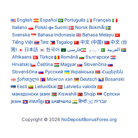
English
Español
Português
Français
Italiano
Polski
Suomi
Norsk Bokmål
Svenska
Bahasa Indonesia
Bahasa Melayu
Tiếng Việt
ไทย
Tagalog
中文 (中国)
中文 (台
灣)
日本語
한국어
فارسی
اردو
العربية
Afrikaans
Türkçe
Română
български
Hrvatski
Čeština
Magyar
Slovenčina
Slovenščina
Русский
Українська
Հայերեն
ქართული
Монгол хэл
Deutsch
Bosanski
Eesti
Lietuviškai
Latviešu valoda
македонски јазик
Kiswahili
Shqip
Српски
језик
ភាសាខ្មែរ
ພາສາລາວ
हिन्दी
עברית
Copyright © 2026
NoDepositBonusForex.org