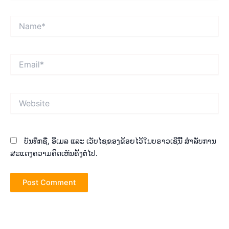
Name*
Email*
Website
ບັນທຶກຊື່, ອີເມລ ແລະ ເວັບໄຊຂອງຂ້ອຍໄວ້ໃນບຣາວເຊີນີ້ ສຳລັບການ
ສະແດງຄວາມຄິດເຫັນຄັ້ງຕໍ່ໄປ.