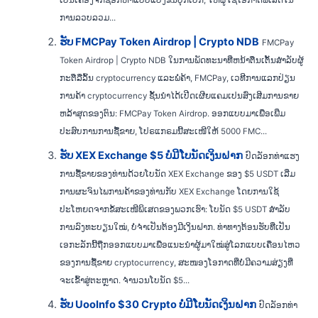
ການລວບລວມ...
ຮັບ FMCPay Token Airdrop | Crypto NDB
FMCPay
Token Airdrop | Crypto NDB ໃນການພັດທະນາທີ່ຫນ້າຕື່ນເຕັ້ນສໍາລັບຜູ້
ກະຕືລືລົ້ນ cryptocurrency ແລະພໍ່ຄ້າ, FMCPay, ເວທີການແລກປ່ຽນ
ການຄ້າ cryptocurrency ຊັ້ນນໍາໄດ້ເປີດເຜີຍແຄມເປນສົ່ງເສີມການຂາຍ
ຫລ້າສຸດຂອງຕົນ: FMCPay Token Airdrop. ອອກແບບມາເພື່ອເພີ່ມ
ປະສົບການການຊື້ຂາຍ, ໂປຣແກຣມນີ້ສະເໜີໃຫ້ 5000 FMC...
ຮັບ XEX Exchange $5 ບໍ່ມີໂບນັດເງິນຝາກ
ປົດລັອກທ່າແຮງ
ການຊື້ຂາຍຂອງທ່ານດ້ວຍໂບນັດ XEX Exchange ຂອງ $5 USDT ເລີ່ມ
ການຜະຈົນໄພການຄ້າຂອງທ່ານກັບ XEX Exchange ໂດຍການໃຊ້
ປະໂຫຍດຈາກຂໍ້ສະເໜີພິເສດຂອງພວກເຮົາ: ໂບນັດ $5 USDT ສຳລັບ
ການລົງທະບຽນໃໝ່, ບໍ່ຈໍາເປັນຕ້ອງມີເງິນຝາກ. ທ່າທາງຕ້ອນຮັບທີ່ເປັນ
ເອກະລັກນີ້ຖືກອອກແບບມາເພື່ອແນະນຳຜູ້ມາໃໝ່ສູ່ໂລກແບບເຄື່ອນໄຫວ
ຂອງການຊື້ຂາຍ cryptocurrency, ສະໜອງໂອກາດທີ່ບໍ່ມີຄວາມສ່ຽງທີ່
ຈະເຂົ້າສູ່ຕະຫຼາດ. ຈໍານວນໂບນັດ $5...
ຮັບ UooInfo $30 Crypto ບໍ່ມີໂບນັດເງິນຝາກ
ປົດລັອກທ່າ