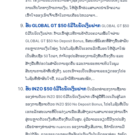
$10. ໂຄງການນະວັດຕະກໍານີ້ສ້າງຊ່ອງຫວ່າງລະຫວ່າງການບັນເທີງ ແລະ
ການເຕີບໂຕທາງດ້ານການເງິນ, ໃຫ້ຜູ້ເຂົ້າຮ່ວມສາມາດນໍາເອົາຄວາມ
ເຂົ້າໃຈຂອງເຂົາເຈົ້າເຂົ້າໃນການເຄື່ອນໄຫວລາຄາ...
ຮັບ GLOBAL GT $50 ບໍ່ມີໂບນັດເງິນຝາກ
GLOBAL GT $50
ບໍ່ມີໂບນັດເງິນຝາກ: ກ້າວເຂົ້າສູ່ເວທີການຄ້າດ້ວຍຄວາມໝັ້ນໃຈຜ່ານ
GLOBAL GT $50 No Deposit Bonus, ຂໍ້ສະເໜີພິເສດທີ່ສ້າງຂຶ້ນສຳລັບ
ຕະຫຼາດການເງິນໃໝ່ໆ. ໂປຣໂມຊັນທີ່ເປັນເອກະລັກນີ້ມອບໃຫ້ຜູ້ມາໃໝ່
ເປັນສິນເຊື່ອ 50 ໂດລາ, ກໍາຈັດອຸປະສັກຂອງການລົງທືນເບື້ອງຕົ້ນ ແລະ
ສ້າງພື້ນທີ່ປອດໄພສໍາລັບການຂຸດຄົ້ນ ແລະການຂະຫຍາຍຕົວໃນພູມ
ສັນຖານການຄ້າທີ່ເໜັງຕີງ. ພວກເຮົາຈະເປີດເຜີຍລາຍລະອຽດຂອງໂປຣ
ໂມຊັນທີ່ໜ້າສົນໃຈນີ້, ກວມເອົາວິທີການສະໝັກ,...
ຮັບ INZO $50 ບໍ່ມີໂບນັດເງິນຝາກ
ປົດລັອກທ່າແຮງການຊື້ຂາຍ
ຂອງທ່ານດ້ວຍ INZO $50 ບໍ່ມີໂບນັດເງິນຝາກ ເຂົ້າສູ່ມື້ທີ່ໂດດເດັ່ນສູ່ໂລກ
ຂອງການຊື້ຂາຍດ້ວຍ INZO $50 No Deposit Bonus, ໂປຣໂມຊັນທີ່ເປັນ
ເອກະລັກສະເພາະທີ່ປັບແຕ່ງມາເພື່ອເສີມສ້າງຄວາມສາມາດຂອງທ່ານເຂົ້າ
ສູ່ຕະຫຼາດດ້ວຍເງິນທຶນເບື້ອງຕົ້ນເປັນສູນ. ຄູ່ມືລາຍລະອຽດນີ້ມີຈຸດປະສົງ
ເພື່ອນໍາທາງທ່ານຜ່ານ nuances ຂອງການສົ່ງເສີມການ, ຂໍ້ກໍານົດການມີ
ສິດໄດ້ຮັບ, ແລະຂະບວນການເພື່ອຮັບປະກັນເງິນໂບນັດຂອງທ່ານ, ກໍານົດ