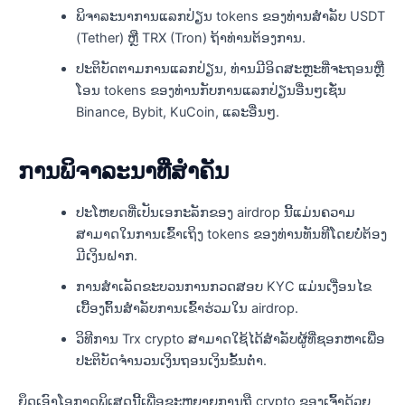
ພິຈາລະນາການແລກປ່ຽນ tokens ຂອງທ່ານສໍາລັບ USDT
(Tether) ຫຼື TRX (Tron) ຖ້າທ່ານຕ້ອງການ.
ປະຕິບັດຕາມການແລກປ່ຽນ, ທ່ານມີອິດສະຫຼະທີ່ຈະຖອນຫຼື
ໂອນ tokens ຂອງທ່ານກັບການແລກປ່ຽນອື່ນໆເຊັ່ນ
Binance, Bybit, KuCoin, ແລະອື່ນໆ.
ການພິຈາລະນາທີ່ສໍາຄັນ
ປະໂຫຍດທີ່ເປັນເອກະລັກຂອງ airdrop ນີ້ແມ່ນຄວາມ
ສາມາດໃນການເຂົ້າເຖິງ tokens ຂອງທ່ານທັນທີໂດຍບໍ່ຕ້ອງ
ມີເງິນຝາກ.
ການສໍາເລັດຂະບວນການກວດສອບ KYC ແມ່ນເງື່ອນໄຂ
ເບື້ອງຕົ້ນສໍາລັບການເຂົ້າຮ່ວມໃນ airdrop.
ວິທີການ Trx crypto ສາມາດໃຊ້ໄດ້ສໍາລັບຜູ້ທີ່ຊອກຫາເພື່ອ
ປະຕິບັດຈໍານວນເງິນຖອນເງິນຂັ້ນຕ່ໍາ.
ຍຶດເອົາໂອກາດພິເສດນີ້ເພື່ອຂະຫຍາຍການຖື crypto ຂອງເຈົ້າດ້ວຍ