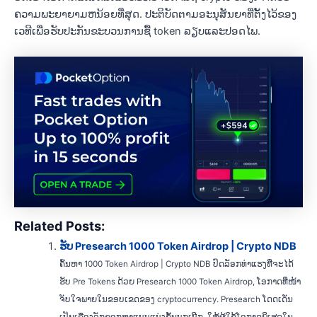
ຄວາມພະຍາຍາມຫນ້ອຍທີ່ສຸດ. ປະຕິບັດຕາມອະນຸສັນຍາທີ່ຕັ້ງໄວ້ຂອງ
ເວທີເພື່ອຮັບປະກັນຂະບວນການຊື້ token ລຽບແລະປອດໄພ.
Related Posts:
ຮັບ Presearch 1000 Token Airdrop | Crypto NDB
ຄົ້ນຫາ 1000 Token Airdrop | Crypto NDB ປົດລັອກທ່າແຮງທີ່ຈະໄດ້
ຮັບ Pre Tokens ດ້ວຍ Presearch 1000 Token Airdrop, ໂອກາດທີ່ໜ້າ
ຈັບໃຈພາຍໃນຂອບເຂດຂອງ cryptocurrency. Presearch ໂດດເດັ່ນ
ເປັນເຄື່ອງຈັກຊອກຫາແບບແບ່ງຂັ້ນບຸກເບີກ, ໃຫ້ຜູ້ໃຊ້ໂອກາດພິເສດໃນ