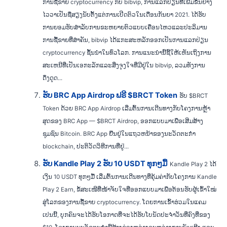
ການຊື້ຂາຍ cryptocurrency ກັບ bibvip, ການແລກປ່ຽນທີ່ເພີ່ມຂຶ້ນຢ່າງ
ໄວວາເປັນຊື່ສຽງນັບຕັ້ງແຕ່ການເປີດຕົວໃນເດືອນກັນຍາ 2021. ໄດ້ຮັບ
ການຍອມຮັບສໍາລັບການຂະຫຍາຍຕົວແບບເຄື່ອນໄຫວແລະປະລິມານ
ການຊື້ຂາຍທີ່ສໍາຄັນ, bibvip ໄດ້ແກະສະຫລັກອອກເປັນການແລກປ່ຽນ
cryptocurrency ຊັ້ນນໍາໃນທົ່ວໂລກ. ການແນະນໍານີ້ຊີ້ໃຫ້ເຫັນເຖິງການ
ສະເຫນີທີ່ເປັນເອກະລັກແລະສິ່ງຈູງໃຈທີ່ມີຢູ່ໃນ bibvip, ລວມທັງການ
ດຶງດູດ...
ຮັບ BRC App Airdrop ຟຣີ $BRCT Token
ຮັບ $BRCT
Token ດ້ວຍ BRC App Airdrop ເລີ່ມຕົ້ນການເດີນທາງກັບໂຄງການຫຼ້າ
ສຸດຂອງ BRC App — $BRCT Airdrop, ອອກແບບມາເພື່ອເສີມສ້າງ
ຊຸມຊົນ Bitcoin. BRC App ຢືນຢູ່ໃນແຖວຫນ້າຂອງນະວັດຕະກໍາ
blockchain, ປະຕິວັດວິທີການທີ່ຢູ່...
ຮັບ Kandle Play 2 ຮັບ 10 USDT ທຸກໆມື້
Kandle Play 2 ໄດ້
ເງິນ 10 USDT ທຸກໆມື້ ເລີ່ມຕົ້ນການເດີນທາງທີ່ຄຸ້ມຄ່າກັບໂຄງການ Kandle
Play 2 Earn, ຂໍ້ສະເໜີທີ່ໜ້າຈັບໃຈທີ່ອອກແບບມາເພື່ອຕ້ອນຮັບຜູ້ເຂົ້າໃໝ່
ສູ່ໂລກຂອງການຊື້ຂາຍ cryptocurrency. ໂດຍການເຂົ້າຮ່ວມໃນແຄມ
ເປນນີ້, ບຸກຄົນຈະໄດ້ຮັບໂອກາດທີ່ຈະໄດ້ຮັບໂບນັດປະຈຳວັນທີ່ຄົງທີ່ຂອງ