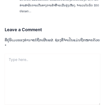
ທ່ານສໍາລັບການເດີນທາງການຄ້າທີ່ຈະເລີນຮຸ່ງເຮືອງ. ຈຳນວນໂບນັດ: $50
ປະເພດ:...
Leave a Comment
ທີ່ຢູ່ອີເມວຂອງທ່ານຈະບໍ່ຖືກເຜີຍແຜ່.
ຊ່ອງທີ່ຈຳເປັນແມ່ນຖືກໝາຍດ້ວຍ
*
Type
here..