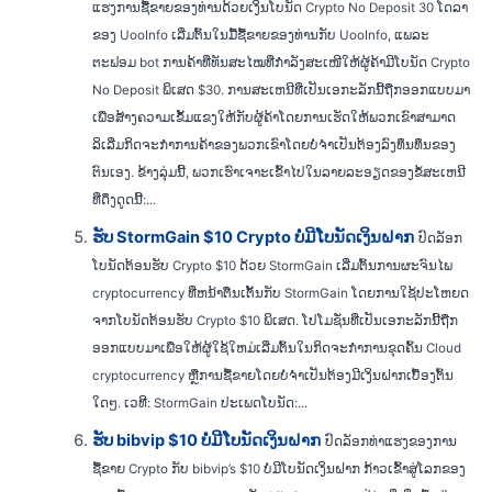
ແຮງການຊື້ຂາຍຂອງທ່ານດ້ວຍເງິນໂບນັດ Crypto No Deposit 30 ໂດລາ
ຂອງ UooInfo ເລີ່ມຕົ້ນໃນມື້ຊື້ຂາຍຂອງທ່ານກັບ UooInfo, ແພລະ
ຕະຟອມ bot ການຄ້າທີ່ທັນສະໄໝທີ່ກຳລັງສະເໜີໃຫ້ຜູ້ຄ້າມີໂບນັດ Crypto
No Deposit ພິເສດ $30. ການສະເຫນີທີ່ເປັນເອກະລັກນີ້ຖືກອອກແບບມາ
ເພື່ອສ້າງຄວາມເຂັ້ມແຂງໃຫ້ກັບຜູ້ຄ້າໂດຍການເຮັດໃຫ້ພວກເຂົາສາມາດ
ລິເລີ່ມກິດຈະກໍາການຄ້າຂອງພວກເຂົາໂດຍບໍ່ຈໍາເປັນຕ້ອງລົງທຶນທຶນຂອງ
ຕົນເອງ. ຂ້າງລຸ່ມນີ້, ພວກເຮົາເຈາະເຂົ້າໄປໃນລາຍລະອຽດຂອງຂໍ້ສະເຫນີ
ທີ່ດຶງດູດນີ້:...
ຮັບ StormGain $10 Crypto ບໍ່ມີໂບນັດເງິນຝາກ
ປົດລັອກ
ໂບນັດຕ້ອນຮັບ Crypto $10 ດ້ວຍ StormGain ເລີ່ມຕົ້ນການຜະຈົນໄພ
cryptocurrency ທີ່ຫນ້າຕື່ນເຕັ້ນກັບ StormGain ໂດຍການໃຊ້ປະໂຫຍດ
ຈາກໂບນັດຕ້ອນຮັບ Crypto $10 ພິເສດ. ໂປໂມຊັ່ນທີ່ເປັນເອກະລັກນີ້ຖືກ
ອອກແບບມາເພື່ອໃຫ້ຜູ້ໃຊ້ໃຫມ່ເລີ່ມຕົ້ນໃນກິດຈະກໍາການຂຸດຄົ້ນ Cloud
cryptocurrency ຫຼືການຊື້ຂາຍໂດຍບໍ່ຈໍາເປັນຕ້ອງມີເງິນຝາກເບື້ອງຕົ້ນ
ໃດໆ. ເວທີ: StormGain ປະເພດໂບນັດ:...
ຮັບ bibvip $10 ບໍ່ມີໂບນັດເງິນຝາກ
ປົດລັອກທ່າແຮງຂອງການ
ຊື້ຂາຍ Crypto ກັບ bibvip’s $10 ບໍ່ມີໂບນັດເງິນຝາກ ກ້າວເຂົ້າສູ່ໂລກຂອງ