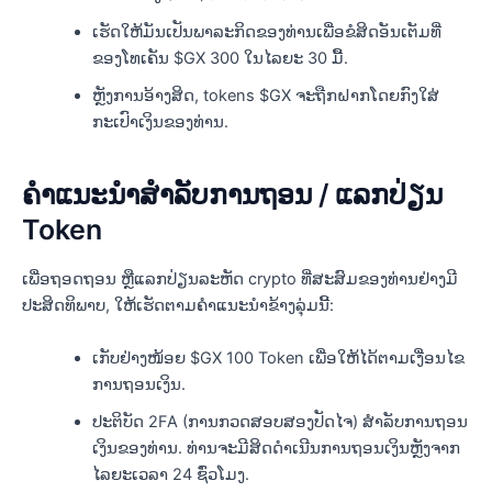
ເຮັດໃຫ້ມັນເປັນພາລະກິດຂອງທ່ານເພື່ອຂໍສິດອັນເຕັມທີ່
ຂອງໂທເຄັນ $GX 300 ໃນໄລຍະ 30 ມື້.
ຫຼັງການອ້າງສິດ, tokens $GX ຈະຖືກຝາກໂດຍກົງໃສ່
ກະເປົາເງິນຂອງທ່ານ.
ຄໍາແນະນໍາສໍາລັບການຖອນ / ແລກປ່ຽນ
Token
ເພື່ອຖອດຖອນ ຫຼືແລກປ່ຽນລະຫັດ crypto ທີ່ສະສົມຂອງທ່ານຢ່າງມີ
ປະສິດທິພາບ, ໃຫ້ເຮັດຕາມຄຳແນະນຳຂ້າງລຸ່ມນີ້:
ເກັບຢ່າງໜ້ອຍ $GX 100 Token ເພື່ອໃຫ້ໄດ້ຕາມເງື່ອນໄຂ
ການຖອນເງິນ.
ປະຕິບັດ 2FA (ການກວດສອບສອງປັດໄຈ) ສໍາລັບການຖອນ
ເງິນຂອງທ່ານ. ທ່ານຈະມີສິດດໍາເນີນການຖອນເງິນຫຼັງຈາກ
ໄລຍະເວລາ 24 ຊົ່ວໂມງ.