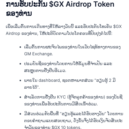
ການຮັບປະກັນ $GX Airdrop Token
ຂອງທ່ານ
ເພື່ອເລີ່ມຕົ້ນການເດີນທາງທີ່ໃຫ້ລາງວັນນີ້ ແລະຮັບປະກັນໂທເຄັນ $GX
Airdrop ຂອງທ່ານ, ໃຫ້ປະຕິບັດຕາມໂປຣໂຕຄອນທີ່ປັບປຸງຕໍ່ໄປນີ້:
ເລີ່ມຕົ້ນການຜະຈົນໄພຂອງທ່ານໃນເວັບໄຊທ໌ທາງການຂອງ
GM Exchange.
ປອມບັນຊີຂອງທ່ານໂດຍການໃຫ້ຂໍ້ມູນທີ່ຈໍາເປັນ ແລະ
ສະຫຼຸບການຢັ້ງຢືນອີເມວ.
ພາຍໃນ dashboard, ຊອກຫາພາກສ່ວນ “ຮຽນຮູ້ 2 ມີ
ລາຍໄດ້”.
ສຳເລັດການຢັ້ງຢືນ KYC (ຮູ້ຈັກລູກຄ້າຂອງທ່ານ) ຂອງບັນຊີ
ຂອງທ່ານເພື່ອຮັບປະກັນການມີສິດເຂົ້າຮ່ວມ.
ມີສ່ວນຮ່ວມກັບພື້ນທີ່ “ຮຽນຮູ້ແລະໄດ້ຮັບຮາງວັນ” ໂດຍການ
ຕອບຄໍາຖາມແບບສອບຖາມ, ດັ່ງນັ້ນຈຶ່ງໄດ້ຮັບເງິນຈັດສັນປະ
ຈໍາວັນຂອງທ່ານ $GX 10 tokens.