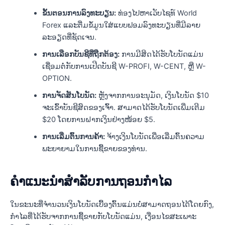
ຂັ້ນຕອນການລົງທະບຽນ:
ທ່ອງໄປຫາເວັບໄຊທ໌ World
Forex ແລະຕື່ມຂໍ້ມູນໃສ່ແບບຟອມລົງທະບຽນທີ່ມີລາຍ
ລະອຽດທີ່ຊັດເຈນ.
ການເລືອກບັນຊີທີ່ຖືກຕ້ອງ:
ການມີສິດໄດ້ຮັບໂບນັດແມ່ນ
ເຊື່ອມຕໍ່ກັບການເປີດບັນຊີ W-PROFI, W-CENT, ຫຼື W-
OPTION.
ການຈັດສັນໂບນັດ:
ຫຼັງຈາກການອະນຸມັດ, ເງິນໂບນັດ $10
ຈະເຂົ້າບັນຊີສົດຂອງເຈົ້າ. ສາມາດໄດ້ຮັບໂບນັດເພີ່ມເຕີມ
$20 ໂດຍການຝາກເງິນຢ່າງໜ້ອຍ $5.
ການ​ເລີ່ມ​ຕົ້ນ​ການ​ຄ້າ​:
ຈ້າງເງິນໂບນັດເພື່ອເລີ່ມຕົ້ນຄວາມ
ພະຍາຍາມໃນການຊື້ຂາຍຂອງທ່ານ.
ຄໍາແນະນໍາສໍາລັບການຖອນກໍາໄລ
ໃນຂະນະທີ່ຈໍານວນເງິນໂບນັດເບື້ອງຕົ້ນແມ່ນບໍ່ສາມາດຖອນໄດ້ໂດຍກົງ,
ກໍາໄລທີ່ໄດ້ຮັບຈາກການຊື້ຂາຍກັບໂບນັດແມ່ນ, ເງື່ອນໄຂສະເພາະ