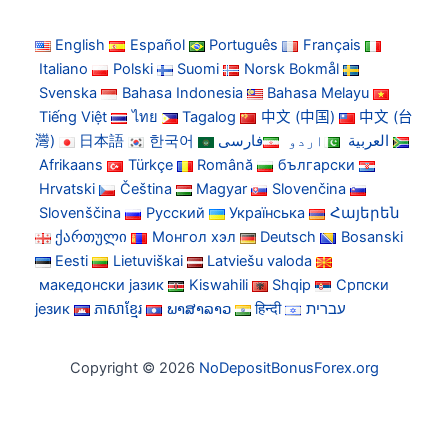
English
Español
Português
Français
Italiano
Polski
Suomi
Norsk Bokmål
Svenska
Bahasa Indonesia
Bahasa Melayu
Tiếng Việt
ไทย
Tagalog
中文 (中国)
中文 (台
灣)
日本語
한국어
فارسی
اردو
العربية
Afrikaans
Türkçe
Română
български
Hrvatski
Čeština
Magyar
Slovenčina
Slovenščina
Русский
Українська
Հայերեն
ქართული
Монгол хэл
Deutsch
Bosanski
Eesti
Lietuviškai
Latviešu valoda
македонски јазик
Kiswahili
Shqip
Српски
језик
ភាសាខ្មែរ
ພາສາລາວ
हिन्दी
עברית
Copyright © 2026
NoDepositBonusForex.org