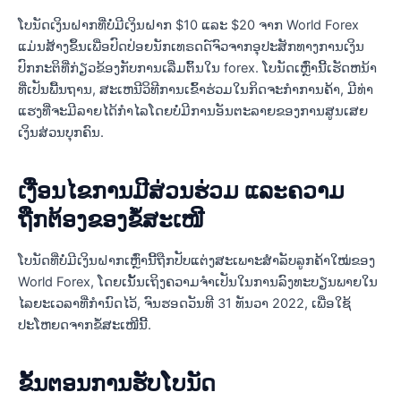
ໂບນັດເງິນຝາກທີ່ບໍ່ມີເງິນຝາກ $10 ແລະ $20 ຈາກ World Forex
ແມ່ນສ້າງຂຶ້ນເພື່ອປົດປ່ອຍນັກເທຣດດ໌ຈົວຈາກອຸປະສັກທາງການເງິນ
ປົກກະຕິທີ່ກ່ຽວຂ້ອງກັບການເລີ່ມຕົ້ນໃນ forex. ໂບນັດເຫຼົ່ານີ້ເຮັດຫນ້າ
ທີ່ເປັນພື້ນຖານ, ສະເຫນີວິທີການເຂົ້າຮ່ວມໃນກິດຈະກໍາການຄ້າ, ມີທ່າ
ແຮງທີ່ຈະມີລາຍໄດ້ກໍາໄລໂດຍບໍ່ມີການອັນຕະລາຍຂອງການສູນເສຍ
ເງິນສ່ວນບຸກຄົນ.
ເງື່ອນໄຂການມີສ່ວນຮ່ວມ ແລະຄວາມ
ຖືກຕ້ອງຂອງຂໍ້ສະເໜີ
ໂບນັດທີ່ບໍ່ມີເງິນຝາກເຫຼົ່ານີ້ຖືກປັບແຕ່ງສະເພາະສຳລັບລູກຄ້າໃໝ່ຂອງ
World Forex, ໂດຍເນັ້ນເຖິງຄວາມຈຳເປັນໃນການລົງທະບຽນພາຍໃນ
ໄລຍະເວລາທີ່ກຳນົດໄວ້, ຈົນຮອດວັນທີ 31 ທັນວາ 2022, ເພື່ອໃຊ້
ປະໂຫຍດຈາກຂໍ້ສະເໜີນີ້.
ຂັ້ນຕອນການຮັບໂບນັດ