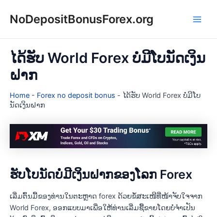
Skip
NoDepositBonusForex.org
to
Main
content
Men
ໄດ້ຮັບ World Forex ບໍ່ມີໂບນັດເງິນ
ຝາກ
Home
-
Forex no deposit bonus
-
ໄດ້ຮັບ World Forex ບໍ່ມີໂບ
ນັດເງິນຝາກ
ຮັບໂບນັດບໍ່ມີເງິນຝາກຂອງໂລກ Forex
ເລີ່ມຕົ້ນມື້ຂອງທ່ານໃນຕະຫຼາດ forex ດ້ວຍຂໍ້ສະເໜີທີ່ໜ້າຈັບໃຈຈາກ
World Forex, ອອກແບບມາເພື່ອໃຫ້ທ່ານເລີ່ມຊື້ຂາຍໂດຍບໍ່ຈໍາເປັນ