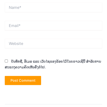
Name*
Email*
Website
ບັນທຶກຊື່, ອີເມລ ແລະ ເວັບໄຊຂອງຂ້ອຍໄວ້ໃນບຣາວເຊີນີ້ ສຳລັບການ
ສະແດງຄວາມຄິດເຫັນຄັ້ງຕໍ່ໄປ.