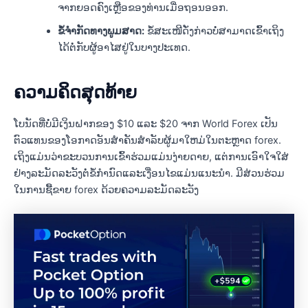
ຈາກຍອດຄົງເຫຼືອຂອງທ່ານເມື່ອຖອນອອກ.
ຂໍ້ຈຳກັດທາງພູມສາດ:
ຂໍ້ສະເໜີດັ່ງກ່າວບໍ່ສາມາດເຂົ້າເຖິງ
ໄດ້ຕໍ່ກັບຜູ້ອາໄສຢູ່ໃນບາງປະເທດ.
ຄວາມຄິດສຸດທ້າຍ
ໂບນັດທີ່ບໍ່ມີເງິນຝາກຂອງ $10 ແລະ $20 ຈາກ World Forex ເປັນ
ຕົວແທນຂອງໂອກາດອັນສໍາຄັນສໍາລັບຜູ້ມາໃຫມ່ໃນຕະຫຼາດ forex.
ເຖິງແມ່ນວ່າຂະບວນການເຂົ້າຮ່ວມແມ່ນງ່າຍດາຍ, ແຕ່ການເອົາໃຈໃສ່
ຢ່າງລະມັດລະວັງຕໍ່ຂໍ້ກໍານົດແລະເງື່ອນໄຂແມ່ນແນະນໍາ. ມີສ່ວນຮ່ວມ
ໃນການຊື້ຂາຍ forex ດ້ວຍຄວາມລະມັດລະວັງ