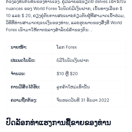
ຕ້ອງລົງທຶນຕົ້ນທຶນຂອງທ່ານເອງ. ຄູ່ມືລາຍລະອຽດນີ້ delves ເຂົ້າໄປໃນ
nuances ຂອງ World Forex ໂບນັດບໍ່ມີເງິນຝາກ, ເນັ້ນທາງເລືອກ $
10 ແລະ $ 20, ຄຽງຄູ່ກັບການສະເພາະກ່ຽວກັບຜູ້ທີ່ສາມາດເຂົ້າຮ່ວມ,
ວິທີທີ່ທ່ານສາມາດຖອນເງິນຂອງທ່ານ, ແລະຮູບພາບຂອງສິ່ງທີ່ World
Forex ເອົາມາໃຫ້ຕາຕະລາງສໍາລັບພໍ່ຄ້າຂອງຕົນ. .
ນາຍໜ້າ:
ໂລກ Forex
ປະເພດໂບນັດ:
ບໍ່ມີໂບນັດເງິນຝາກ
ຈໍາ​ນວນ:
$10 ຫຼື $20
ການມີສິດໄດ້ຮັບ:
ລູກຄ້າໃຫມ່ເທົ່ານັ້ນ
ຄວາມຖືກຕ້ອງ:
ຈົນຮອດວັນທີ 31 ທັນວາ 2022
ປົດລັອກທ່າແຮງການຊື້ຂາຍຂອງທ່ານ