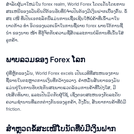
ສໍາລັບຜູ້ມາໃຫມ່ໃນ forex realm, World Forex ໂດດເດັ່ນໂດຍການ
ສະເຫນີຂອງຂວັນຍິນດີຕ້ອນຮັບທີ່ບໍ່ຈໍາເປັນຕ້ອງມີເງິນຝາກເບື້ອງຕົ້ນ. ຂໍ້
ສະ ເໜີ ທີ່ເປັນເອກະລັກນີ້ແມ່ນການເຊື້ອເຊີນໃຫ້ພໍ່ຄ້າທີ່ເຂົ້າມາໃນ
ບາດກ້າວ ທຳ ອິດຂອງພວກເຂົາໃນການຊື້ຂາຍ forex ພາຍໃຕ້ການຊີ້
ນຳ ຂອງນາຍ ໜ້າ ທີ່ຮູ້ຈັກກັບຄວາມຊື່ສັດແລະການບໍລິການທີ່ເນັ້ນໃສ່
ລູກຄ້າ.
ພາບລວມຂອງ Forex ໂລກ
ຢູ່ທີ່ຫຼັກຂອງມັນ, World Forex excels ເປັນເວທີທີ່ສະຫນອງການ
ຊື້ຂາຍໃນຕະຫຼາດການເງິນທີ່ກວ້າງຂວາງ. ຄໍາຫມັ້ນສັນຍາຂອງມັນ
ແມ່ນຢູ່ໃນການຮັບປະກັນສະພາບແວດລ້ອມການຄ້າທີ່ໂປ່ງໃສ, ມີ
ປະສິດທິພາບ, ແລະເປັນມິດກັບຜູ້ໃຊ້, ເຊິ່ງຕອບສະຫນອງກັບລະດັບ
ຄວາມຊໍານານທີ່ແຕກຕ່າງກັນຂອງລູກຄ້າ, ດັ່ງນັ້ນ, ສັນຍາການຄ້າທີ່ບໍ່ມີ
friction.
ສຳຫຼວດຂໍ້ສະເໜີໂບນັດທີ່ບໍ່ມີເງິນຝາກ