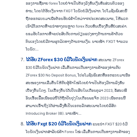
ຂອງການຊື້ຂາຍ forex ໂດຍບໍ່ຈຳເປັນຕ້ອງລົງທຶນເງິນທຶນສ່ວນຕົວຂອງ
ທ່ານ, ໂດຍໄດ້ຮັບເງິນຈາກ FXGT ໂບນັດບໍ່ມີເງິນຝາກ. ໂປໂມຊັ່ນພິເສດນີ້
ຖືກອອກແບບມາເພື່ອຕ້ອນຮັບພໍ່ຄ້າໃຫມ່ຈາກປະເທດສະເພາະ, ໃຫ້ພວກ
ເຂົາມີໂອກາດທີ່ຈະນໍາທາງຕະຫຼາດ forex ດ້ວຍທຶນເບື້ອງຕົ້ນທີ່ບໍ່ເສຍຄ່າ.
ຍອມຮັບໂອກາດທີ່ຈະປະສົບກັບການປ່ຽນແປງທາງດ້ານການຄ້າດ້ວຍ
ຕົນເອງໂດຍບໍ່ມີການຜູກມັດທາງດ້ານການເງິນ. ນາຍໜ້າ: FXGT ຈຳນວນ
ໂບນັດ:...
ໄດ້ຮັບ ZForex $30 ບໍ່ມີໂບນັດເງິນຝາກ
ສະເພາະ ZForex
$30 ບໍ່ມີໂບນັດເງິນຝາກ ເລີ່ມຕົ້ນການເດີນທາງການຄ້າຂອງທ່ານກັບ
ZForex $30 No Deposit Bonus, ໂປຣໂມຊັນພິເສດທີ່ອອກແບບມາເພື່ອ
ສະໜອງການເລີ່ມຕົ້ນໃຫ້ກັບຜູ້ຄ້າໃໝ່ໂດຍບໍ່ຈໍາເປັນຕ້ອງມີການລົງທຶນ
ເບື້ອງຕົ້ນໃດໆ. ໃນເບື້ອງຕົ້ນໄດ້ເປີດເຜີຍໃນເດືອນຕຸລາ 2023, ຂໍ້ສະເໜີ
ອັນເອື້ອເຟື້ອເພື່ອແຜ່ນີ້ໄດ້ຖືກປັບປຸງໃນເດືອນພະຈິກ 2023 ເພື່ອຕອນນີ້
ສາມາດເຂົ້າເຖິງໄດ້ຜ່ານລິ້ງທີ່ເປັນເອກະລັກສະເພາະໂດຍບໍລິສັດ
Introducing Broker (IB). ນາຍໜ້າ:...
ໄດ້ຮັບ Fxgt $20 ບໍ່ມີໂບນັດເງິນຝາກ
ແນະນຳ FXGT $20 ບໍ່ມີ
ໂບນັດເງິນຝາກສຳລັບພໍ່ຄ້າ Forex ໃໝ່ ເລີ່ມຕົ້ນການເດີນທາງການຄ້າຂອງ