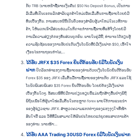
ກັບ TRB (ນາຍຫນ້າຊື້ຂາຍເງິນຄືນ) $50 No Deposit Bonus, ເປັນການ
ລິເລີ່ມທີ່ເປັນເອກະລັກສໍາລັບລູກຄ້າໃຫມ່ເພື່ອເລີ່ມຕົ້ນການຊື້ຂາຍໂດຍບໍ່ມີ
ທຶນເບື້ອງຕົ້ນ. ການສະເຫນີນີ້ເປັນຕົ໋ວທອງສໍາລັບຜູ້ມາໃຫມ່ໃນເວທີການ
ຄ້າ, ໃຫ້ພວກເຂົາມີສ່ວນຮ່ວມໃນກິດຈະກໍາການຊື້ຂາຍທີ່ແທ້ຈິງໂດຍບໍ່ມີ
ການມີຄວາມສ່ຽງຕໍ່ກອງທຶນສ່ວນບຸກຄົນ. ພາຍໃນຄູ່ມືນີ້, ທ່ານຈະໄດ້ຮຽນຮູ້
ຄວາມຊັບຊ້ອນຂອງການຮັບປະກັນເງິນໂບນັດທີ່ບໍ່ມີເງິນຝາກ $50, ເຂົ້າໃຈ
ເງື່ອນໄຂການຖອນກໍາໄລ,...
ໄດ້ຮັບ JRFX $35 Forex ຍິນດີຕ້ອນຮັບ ບໍ່ມີໂບນັດເງິນ
ຝາກ
ປົດລັອກທ່າແຮງການຊື້ຂາຍຂອງທ່ານດ້ວຍເງິນໂບນັດຍິນດີຕ້ອນຮັບ
Forex $35 ຂອງ JRFX ເລີ່ມຕົ້ນມື້ການຊື້ຂາຍຂອງທ່ານກັບ JRFX ແລະໃຊ້
ໂບນັດພິເສດພິເສດ $35 Forex ຍິນດີຕ້ອນຮັບ ໂດຍບໍ່ຕ້ອງມີເງິນຝາກ
ເບື້ອງຕົ້ນໃດໆ. ຂໍ້ສະເໜີທີ່ບໍ່ມີການປຽບທຽບນີ້ແມ່ນຖືກສ້າງຂື້ນຢ່າງພິຖີ
ພິຖັນເພື່ອໃຫ້ຜູ້ມາໃໝ່ເລີ່ມຕົ້ນໃນຕະຫຼາດ forex ພາຍໃຕ້ການແນະນຳ
ຂອງຜູ້ຊ່ຽວຊານ JRFX. ສຳຫຼວດຄວາມແຕກຕ່າງຂອງແຮງຈູງໃຈທີ່ໜ້າ
ສົນໃຈນີ້ ແລະ ວິທີທີ່ມັນສາມາດໃຫ້ຜົນປະໂຫຍດແກ່ຍຸດທະສາດການຄ້າ
ຂອງທ່ານ. ນາຍໜ້າ:...
ໄດ້ຮັບ AAA Trading 30USD Forex ບໍ່ມີໂບນັດເງິນຝາກ