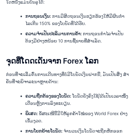
ໃດຫນຶ່ງແມ່ນບັນລຸໄດ້:
ການຖອນເງິນ:
ການມີສິດຖອນເງິນຮຽກຮ້ອງໃຫ້ມີຜົນກໍາ
ໄລເກີນ 150% ຂອງໂບນັດທີ່ໄດ້ຮັບ.
ຄວາມຈໍາເປັນປະລິມານການຄ້າ:
ການຖອນກໍາໄລຈໍາເປັນ
ຕ້ອງມີຢ່າງຫນ້ອຍ 10 ການຊື້ຂາຍທີ່ສໍາເລັດ.
ຈຸດທີ່ໂດດເດັ່ນຈາກ Forex ໂລກ
ກ່ອນທີ່ຈະເລີ່ມຕົ້ນການເດີນທາງທີ່ບໍ່ມີໂບນັດເງິນຝາກນີ້, ມັນເປັນສິ່ງ ສຳ
ຄັນທີ່ຈະພິຈາລະນາຫຼາຍດ້ານ:
ຄວາມຖືກຕ້ອງຂອງໂບນັດ:
ໂບນັດຍັງຄົງໃຊ້ໄດ້ເປັນເວລາໜຶ່ງ
ເດືອນຫຼັງການລົງທະບຽນ.
ພິເສດ:
ຂໍ້ສະເໜີນີ້ມີໃຫ້ລູກຄ້າໃໝ່ຂອງ World Forex ຢ່າງ
ເຂັ້ມງວດ.
ການໂຍກຍ້າຍໂບນັດ:
ຈຳນວນເງິນໂບນັດຈະຖືກຫັກອອກ