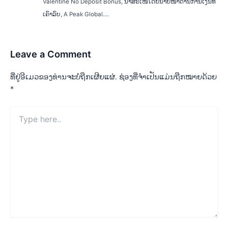
Valentine No Deposit Bonus, ນຳສະເໜີໂດຍນາຍໜ້າດ້ານການເງິນທີ່
ເຄົາລົບ, A Peak Global....
Leave a Comment
ທີ່ຢູ່ອີເມວຂອງທ່ານຈະບໍ່ຖືກເຜີຍແຜ່.
ຊ່ອງທີ່ຈຳເປັນແມ່ນຖືກໝາຍດ້ວຍ
*
Type
here..