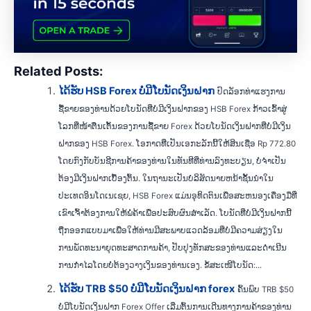
Related Posts:
ໄດ້ຮັບ HSB Forex ບໍ່ມີໂບນັດເງິນຝາກ
ປົດລັອກທ່າແຮງການ
ຊື້ຂາຍຂອງທ່ານດ້ວຍໂບນັດທີ່ບໍ່ມີເງິນຝາກຂອງ HSB Forex ກ້າວເຂົ້າສູ່
ໂລກທີ່ໜ້າຕື່ນເຕັ້ນຂອງການຊື້ຂາຍ Forex ດ້ວຍໂບນັດເງິນຝາກທີ່ບໍ່ມີເງິນ
ຝາກຂອງ HSB Forex. ໂອກາດທີ່ເປັນເອກະລັກນີ້ໃຫ້ສິນເຊື່ອ Rp 772.80
ໂດຍກົງກັບບັນຊີການຄ້າຂອງທ່ານໃນທັນທີທີ່ທ່ານລົງທະບຽນ, ບໍ່ຈໍາເປັນ
ຕ້ອງມີເງິນຝາກເບື້ອງຕົ້ນ. ໃນຖານະເປັນບໍລິສັດນາຍຫນ້າຊັ້ນນໍາໃນ
ປະເທດອິນໂດເນເຊຍ, HSB Forex ແມ່ນອຸທິດຕົນເພື່ອສະຫນອງເຄື່ອງມືທີ່
ເຂົາເຈົ້າຕ້ອງການໃຫ້ພໍ່ຄ້າເພື່ອປະສົບຜົນສໍາເລັດ. ໂບນັດທີ່ບໍ່ມີເງິນຝາກນີ້
ຖືກອອກແບບມາເພື່ອໃຫ້ທ່ານມີສະພາບແວດລ້ອມທີ່ບໍ່ມີຄວາມສ່ຽງໃນ
ການພັດທະນາຍຸດທະສາດການຄ້າ, ປັບປຸງທັກສະຂອງທ່ານແລະດໍາເນີນ
ການກໍາໄລໂດຍບໍ່ຕ້ອງວາງເງິນຂອງທ່ານເອງ. ຂໍ້ສະເໜີໂບນັດ:...
ໄດ້ຮັບ TRB $50 ບໍ່ມີໂບນັດເງິນຝາກ forex
ຄົ້ນພົບ TRB $50
ບໍ່ມີໂບນັດເງິນຝາກ Forex Offer ເລີ່ມຕົ້ນການເດີນທາງການຄ້າຂອງທ່ານ