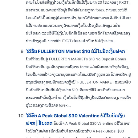
ທ່ານໃນບັນທຶກທີ່ສູງດ້ວຍເງິນໂບນັດທີ່ບໍ່ມີເງິນຝາກ 20 ໂດລາຂອງ FXGT,
ອອກແບບສະເພາະສຳລັບຜູ້ເຂົ້າໃໝ່ໃນຕະຫຼາດ forex. ການສະເຫນີທີ່
ໂດດເດັ່ນນີ້ເປີດປະຕູສູ່ໂລກການຄ້າ, ຊ່ວຍໃຫ້ທ່ານສາມາດເລີ່ມຕົ້ນໄດ້ໂດຍ
ບໍ່ມີການປະກອບສ່ວນທາງດ້ານການເງິນໃນເບື້ອງຕົ້ນ. ສຳຫຼວດຜົນ
ປະໂຫຍດ ແລະວິທີໃຊ້ເງິນໂບນັດນີ້ເພື່ອຄວາມສຳເລັດໃນການຊື້ຂາຍຂອງ
ທ່ານຂ້າງລຸ່ມນີ້. ນາຍໜ້າ: FXGT ປະເພດໂບນັດ: ບໍ່ມີເງິນຝາກ...
ໄດ້ຮັບ FULLERTON Market $10 ບໍ່ມີໂບນັດເງິນຝາກ
ຍິນດີຕ້ອນຮັບສູ່ FULLERTON MARKET’s $10 No Deposit Bonus
ຍິນດີຕ້ອນຮັບ ພູມສັນຖານການຊື້ຂາຍ forex ແມ່ນພັດທະນາຢ່າງຕໍ່ເນື່ອງ,
ໂດຍມີນາຍຫນ້າວາງແຜນຍຸດທະສາດໃຫມ່ເພື່ອດຶງດູດແລະຮັກສາພໍ່ຄ້າ. ຢູ່
ແຖວໜ້າຂອງການພັດທະນາເຫຼົ່ານີ້, FULLERTON MARKET ແນະນຳໂບ
ນັດຍິນດີຕ້ອນຮັບທີ່ບໍ່ມີເງິນຝາກ $10, ຂໍ້ສະເໜີທີ່ໂດດເດັ່ນທີ່ອອກແບບ
ສະເພາະສຳລັບຜູ້ມາໃໝ່. ເງິນໂບນັດນີ້ຖືກສ້າງຂື້ນເພື່ອສະຫນອງການເຂົ້າ
ສູ່ໂລກຂອງການຊື້ຂາຍ forex,...
ໄດ້ຮັບ A Peak Global $30 Valentine ບໍ່ມີໂບນັດເງິນ
ຝາກ | ອັບເດດ
ຮັບເອົາ A Peak Global $30 Valentine ບໍ່ມີໂອກາດ
ໂບນັດເງິນຝາກ ເພີດເພີນກັບໂອກາດພິເສດກັບ A Peak Global $30