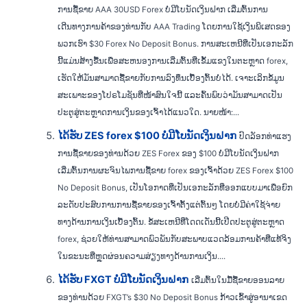
ການຊື້ຂາຍ AAA 30USD Forex ບໍ່ມີໂບນັດເງິນຝາກ ເລີ່ມຕົ້ນການ
ເດີນທາງການຄ້າຂອງທ່ານກັບ AAA Trading ໂດຍການໃຊ້ເງິນພິເສດຂອງ
ພວກເຮົາ $30 Forex No Deposit Bonus. ການສະເຫນີທີ່ເປັນເອກະລັກ
ນີ້ແມ່ນສ້າງຂື້ນເພື່ອສະຫນອງການເລີ່ມຕົ້ນທີ່ເຂັ້ມແຂງໃນຕະຫຼາດ forex,
ເຮັດໃຫ້ມັນສາມາດຊື້ຂາຍກັບການລົງທຶນເບື້ອງຕົ້ນບໍ່ໄດ້. ເຈາະເລິກຂໍ້ມູນ
ສະເພາະຂອງໂປຣໂມຊັນທີ່ໜ້າສົນໃຈນີ້ ແລະຄົ້ນພົບວ່າມັນສາມາດເປັນ
ປະຕູສູ່ຕະຫຼາດການເງິນຂອງເຈົ້າໄດ້ແນວໃດ. ນາຍໜ້າ:...
ໄດ້ຮັບ ZES forex $100 ບໍ່ມີໂບນັດເງິນຝາກ
ປົດລັອກທ່າແຮງ
ການຊື້ຂາຍຂອງທ່ານດ້ວຍ ZES Forex ຂອງ $100 ບໍ່ມີໂບນັດເງິນຝາກ
ເລີ່ມຕົ້ນການຜະຈົນໄພການຊື້ຂາຍ forex ຂອງເຈົ້າດ້ວຍ ZES Forex $100
No Deposit Bonus, ເປັນໂອກາດທີ່ເປັນເອກະລັກທີ່ອອກແບບມາເພື່ອຍົກ
ລະດັບປະສົບການການຊື້ຂາຍຂອງເຈົ້າຕັ້ງແຕ່ຕົ້ນໆ ໂດຍບໍ່ມີຄ່າໃຊ້ຈ່າຍ
ທາງດ້ານການເງິນເບື້ອງຕົ້ນ. ຂໍ້ສະເຫນີທີ່ໂດດເດັ່ນນີ້ເປີດປະຕູສູ່ຕະຫຼາດ
forex, ຊ່ວຍໃຫ້ທ່ານສາມາດພົວພັນກັບສະພາບແວດລ້ອມການຄ້າທີ່ແທ້ຈິງ
ໃນຂະນະທີ່ຫຼຸດຜ່ອນຄວາມສ່ຽງທາງດ້ານການເງິນ....
ໄດ້ຮັບ FXGT ບໍ່ມີໂບນັດເງິນຝາກ
ເລີ່ມຕົ້ນໃນມື້ຊື້ຂາຍອອນລາຍ
ຂອງທ່ານດ້ວຍ FXGT’s $30 No Deposit Bonus ກ້າວເຂົ້າສູ່ອານາເຂດ