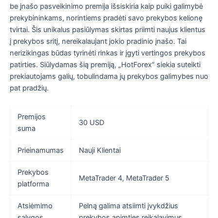
be įnašo pasveikinimo premija išsiskiria kaip puiki galimybė
prekybininkams, norintiems pradėti savo prekybos kelionę
tvirtai. Šis unikalus pasiūlymas skirtas priimti naujus klientus
į prekybos sritį, nereikalaujant jokio pradinio įnašo. Tai
nerizikingas būdas tyrinėti rinkas ir įgyti vertingos prekybos
patirties. Siūlydamas šią premiją, „HotForex“ siekia suteikti
prekiautojams galių, tobulindama jų prekybos galimybes nuo
pat pradžių.
Premijos
30 USD
suma
Prieinamumas
Nauji Klientai
Prekybos
MetaTrader 4, MetaTrader 5
platforma
Atsiėmimo
Pelną galima atsiimti įvykdžius
sąlygos
prekybos apimties reikalavimus