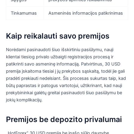
Tinkamumas
Asmeninės informacijos patikrinimas
Kaip reikalauti savo premijos
Norėdami pasinaudoti šiuo išskirtiniu pasiūlymu, nauji
klientai tiesiog privalo užbaigti registracijos procesą ir
patikrinti savo asmeninę informaciją. Patvirtinus, 30 USD
premija įskaitoma tiesiai į jų prekybos sąskaitą, todėl jie gali
pradėti prekiauti nedelsiant. Šis procesas sukurtas taip, kad
būtų paprastas ir patogus vartotojui, užtikrinant, kad nauji
prekybininkai galėtų greitai pasinaudoti šiuo pasiūlymu be
jokių komplikacijų.
Premijos be depozito privalumai
„HotForex“ 30 USD premija be įnašo siūlo daugybę