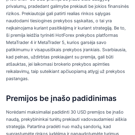
privalumų, pradedant galimybe prekiauti be jokios finansinės
rizikos. Prekiautojai gali patirti realias rinkos sąlygas
naudodami tiesiogines prekybos sąskaitas, o tai yra
neįkainojama kuriant pasitikėjimą ir kuriant strategiją. Be to,
ši premija leidžia tyrinėti HotForex prekybos platformas
MetaTrader 4 ir MetaTrader 5, kurios garsėja savo
patikimumu ir visapusiškais prekybos įrankiais. Svarbiausia,
kad pelnas, uždirbtas prekiaujant su premija, gali būti
atšauktas, jei laikomasi brokerio prekybos apimties
reikalavimų, taip suteikiant apčiuopiamą atlygį už prekybos
pastangas.
Premijos be įnašo padidinimas
Norėdami maksimaliai padidinti 30 USD premijos be įnašo
naudą, prekybininkai turėtų prekiauti vadovaudamiesi aiškia
strategija. Patartina pradėti nuo mažų sandorių, kad
suprastumėte rinkos judėjimą ir panaudotumėte turimus