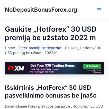
Pereiti
NoDepositBonusForex.org
prie
Main
turinio
Men
Gaukite „Hotforex“ 30 USD
premiją be užstato 2022 m
Home
-
Forex premija be depozito
-
Gaukite „Hotforex“ 30
USD premiją be užstato 2022 m
Išskirtinis „HotForex“ 30 USD
pasveikinimo bonusas be įnašo
Dinamiškame Forex prekybos pasaulyje „HotForex“ 30 USD