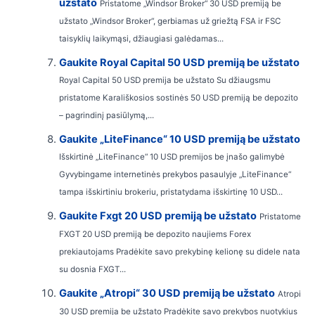
užstato
Pristatome „Windsor Broker“ 30 USD premiją be
užstato „Windsor Broker“, gerbiamas už griežtą FSA ir FSC
taisyklių laikymąsi, džiaugiasi galėdamas...
Gaukite Royal Capital 50 USD premiją be užstato
Royal Capital 50 USD premija be užstato Su džiaugsmu
pristatome Karališkosios sostinės 50 USD premiją be depozito
– pagrindinį pasiūlymą,...
Gaukite „LiteFinance“ 10 USD premiją be užstato
Išskirtinė „LiteFinance“ 10 USD premijos be įnašo galimybė
Gyvybingame internetinės prekybos pasaulyje „LiteFinance“
tampa išskirtiniu brokeriu, pristatydama išskirtinę 10 USD...
Gaukite Fxgt 20 USD premiją be užstato
Pristatome
FXGT 20 USD premiją be depozito naujiems Forex
prekiautojams Pradėkite savo prekybinę kelionę su didele nata
su dosnia FXGT...
Gaukite „Atropi“ 30 USD premiją be užstato
Atropi
30 USD premija be užstato Pradėkite savo prekybos nuotykius