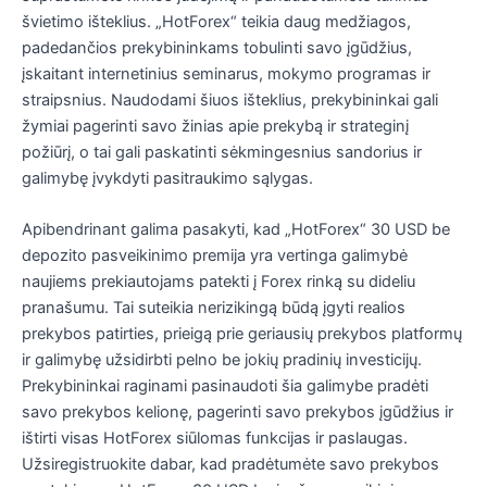
švietimo išteklius. „HotForex“ teikia daug medžiagos,
padedančios prekybininkams tobulinti savo įgūdžius,
įskaitant internetinius seminarus, mokymo programas ir
straipsnius. Naudodami šiuos išteklius, prekybininkai gali
žymiai pagerinti savo žinias apie prekybą ir strateginį
požiūrį, o tai gali paskatinti sėkmingesnius sandorius ir
galimybę įvykdyti pasitraukimo sąlygas.
Apibendrinant galima pasakyti, kad „HotForex“ 30 USD be
depozito pasveikinimo premija yra vertinga galimybė
naujiems prekiautojams patekti į Forex rinką su dideliu
pranašumu. Tai suteikia nerizikingą būdą įgyti realios
prekybos patirties, prieigą prie geriausių prekybos platformų
ir galimybę užsidirbti pelno be jokių pradinių investicijų.
Prekybininkai raginami pasinaudoti šia galimybe pradėti
savo prekybos kelionę, pagerinti savo prekybos įgūdžius ir
ištirti visas HotForex siūlomas funkcijas ir paslaugas.
Užsiregistruokite dabar, kad pradėtumėte savo prekybos