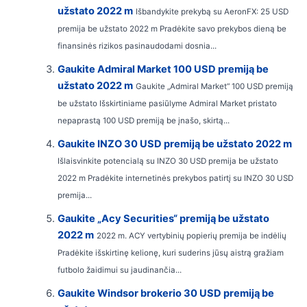
užstato 2022 m
Išbandykite prekybą su AeronFX: 25 USD
premija be užstato 2022 m Pradėkite savo prekybos dieną be
finansinės rizikos pasinaudodami dosnia...
Gaukite Admiral Market 100 USD premiją be
užstato 2022 m
Gaukite „Admiral Market“ 100 USD premiją
be užstato Išskirtiniame pasiūlyme Admiral Market pristato
nepaprastą 100 USD premiją be įnašo, skirtą...
Gaukite INZO 30 USD premiją be užstato 2022 m
Išlaisvinkite potencialą su INZO 30 USD premija be užstato
2022 m Pradėkite internetinės prekybos patirtį su INZO 30 USD
premija...
Gaukite „Acy Securities“ premiją be užstato
2022 m
2022 m. ACY vertybinių popierių premija be indėlių
Pradėkite išskirtinę kelionę, kuri suderins jūsų aistrą gražiam
futbolo žaidimui su jaudinančia...
Gaukite Windsor brokerio 30 USD premiją be