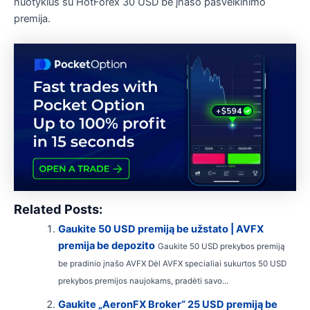
nuotykius su HotForex 30 USD be įnašo pasveikinimo
premija.
Related Posts:
Gaukite 50 USD premiją be užstato | AVFX
premija be depozito
Gaukite 50 USD prekybos premiją
be pradinio įnašo AVFX Dėl AVFX specialiai sukurtos 50 USD
prekybos premijos naujokams, pradėti savo...
Gaukite „AeronFX Broker“ 25 USD premiją be