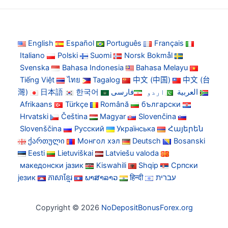
English
Español
Português
Français
Italiano
Polski
Suomi
Norsk Bokmål
Svenska
Bahasa Indonesia
Bahasa Melayu
Tiếng Việt
ไทย
Tagalog
中文 (中国)
中文 (台
灣)
日本語
한국어
فارسی
اردو
العربية
Afrikaans
Türkçe
Română
български
Hrvatski
Čeština
Magyar
Slovenčina
Slovenščina
Русский
Українська
Հայերեն
ქართული
Монгол хэл
Deutsch
Bosanski
Eesti
Lietuviškai
Latviešu valoda
македонски јазик
Kiswahili
Shqip
Српски
језик
ភាសាខ្មែរ
ພາສາລາວ
हिन्दी
עברית
Copyright © 2026
NoDepositBonusForex.org