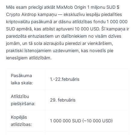
Mēs esam priecīgi atklāt MixMob Origin 1 miljonu SUD $
Crypto Airdrop kampaņu — ekskluzīvu iespēju piedalīties
kriptovalūtu pasākumā ar dāsnu atlīdzības fondu 1 000 000
SUD apmērā, kas atbilst aptuveni 10 000 USD. Šī kampaņa ir
paredzēta entuziastiem un dalībniekiem no visām dzīves
jomām, un tā sola aizraujošu pieredzi ar vienkāršiem,
praktiski īstenojamiem uzdevumiem, kas novedīs pie
ienesīgiem atlīdzībām.
Pasākuma
1.-22.februāris
laika skala:
Atlīdzību
29. februāris
piešķiršana:
Kopējās
1 000 000 SUD (~10 000 USD)
atlīdzības: