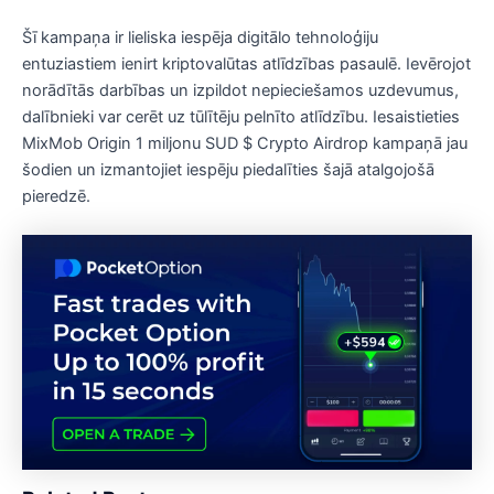
Šī kampaņa ir lieliska iespēja digitālo tehnoloģiju
entuziastiem ienirt kriptovalūtas atlīdzības pasaulē. Ievērojot
norādītās darbības un izpildot nepieciešamos uzdevumus,
dalībnieki var cerēt uz tūlītēju pelnīto atlīdzību. Iesaistieties
MixMob Origin 1 miljonu SUD $ Crypto Airdrop kampaņā jau
šodien un izmantojiet iespēju piedalīties šajā atalgojošā
pieredzē.