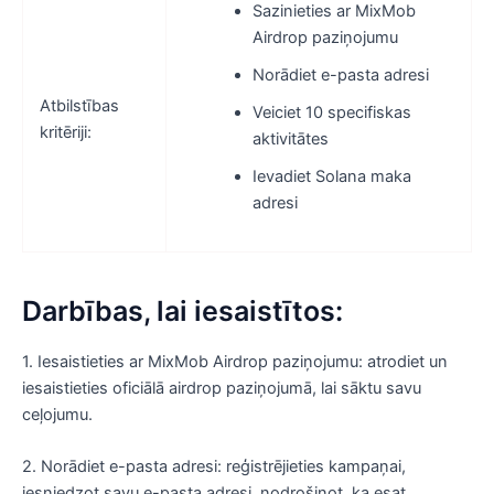
Sazinieties ar MixMob
Airdrop paziņojumu
Norādiet e-pasta adresi
Atbilstības
Veiciet 10 specifiskas
kritēriji:
aktivitātes
Ievadiet Solana maka
adresi
Darbības, lai iesaistītos:
1. Iesaistieties ar MixMob Airdrop paziņojumu: atrodiet un
iesaistieties oficiālā airdrop paziņojumā, lai sāktu savu
ceļojumu.
2. Norādiet e-pasta adresi: reģistrējieties kampaņai,
iesniedzot savu e-pasta adresi, nodrošinot, ka esat