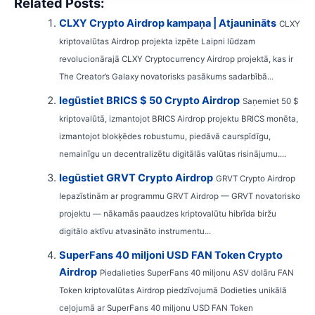
Related Posts:
CLXY Crypto Airdrop kampaņa | Atjaunināts
CLXY
kriptovalūtas Airdrop projekta izpēte Laipni lūdzam
revolucionārajā CLXY Cryptocurrency Airdrop projektā, kas ir
The Creator’s Galaxy novatorisks pasākums sadarbībā...
Iegūstiet BRICS $ 50 Crypto Airdrop
Saņemiet 50 $
kriptovalūtā, izmantojot BRICS Airdrop projektu BRICS monēta,
izmantojot blokķēdes robustumu, piedāvā caurspīdīgu,
nemainīgu un decentralizētu digitālās valūtas risinājumu....
Iegūstiet GRVT Crypto Airdrop
GRVT Crypto Airdrop
Iepazīstinām ar programmu GRVT Airdrop — GRVT novatorisko
projektu — nākamās paaudzes kriptovalūtu hibrīda biržu
digitālo aktīvu atvasināto instrumentu...
SuperFans 40 miljoni USD FAN Token Crypto
Airdrop
Piedalieties SuperFans 40 miljonu ASV dolāru FAN
Token kriptovalūtas Airdrop piedzīvojumā Dodieties unikālā
ceļojumā ar SuperFans 40 miljonu USD FAN Token