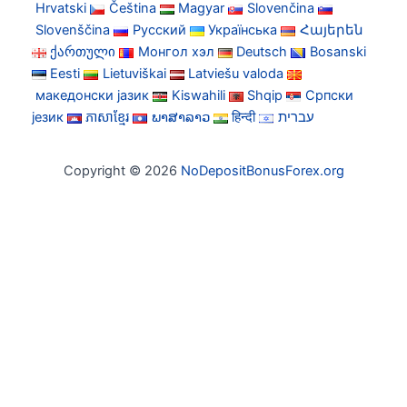
Hrvatski
Čeština
Magyar
Slovenčina
Slovenščina
Русский
Українська
Հայերեն
ქართული
Монгол хэл
Deutsch
Bosanski
Eesti
Lietuviškai
Latviešu valoda
македонски јазик
Kiswahili
Shqip
Српски
језик
ភាសាខ្មែរ
ພາສາລາວ
हिन्दी
עברית
Copyright © 2026
NoDepositBonusForex.org