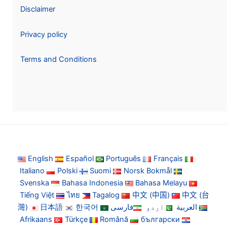
Disclaimer
Privacy policy
Terms and Conditions
English
Español
Português
Français
Italiano
Polski
Suomi
Norsk Bokmål
Svenska
Bahasa Indonesia
Bahasa Melayu
Tiếng Việt
ไทย
Tagalog
中文 (中国)
中文 (台
灣)
日本語
한국어
فارسی
اردو
العربية
Afrikaans
Türkçe
Română
български