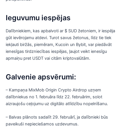
Ieguvumu iespējas
Dalībniekiem, kas apbalvoti ar $ SUD žetoniem, ir iespēja
gūt ievērojamu atdevi. Turot savus žetonus, līdz tie tiek
iekļauti biržās, piemēram, Kucoin un Bybit, var piedāvāt
ienesīgas tirdzniecības iespējas, ļaujot veikt ienesīgu
apmaiņu pret USDT vai citām kriptovalūtām.
Galvenie apsvērumi:
– Kampaņa MixMob Origin Crypto Airdrop uzņem
dalībniekus no 1. februāra līdz 22. februārim, solot
aizraujošu ceļojumu uz digitālo atlīdzību nopelnīšanu.
– Balvas plānots sadalīt 29. februārī, ja dalībnieki būs
paveikuši nepieciešamos uzdevumus.