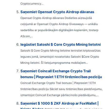
Cryptocurrency...
Saņemiet Opensat Crypto Airdrop dāvanas
Opensat Crypto Airdrop dāvanas Dodieties aizraujošā
ceļojumā ar Opensat Crypto Airdrop Giveaways — unikālu
sadarbību ar populārākajām digitālajām kopienām, tostarp
AScoin,...
Iegūstiet Satoshi $ Core Crypto Mining lietotni
Satoshi $ Core Crypto Mining lietotne Ienirstiet kriptovalūtas
ieguves jomā, izmantojot novatorisko Satoshi $Core Crypto
Mining lietotni. Šī lietojumprogramma mobilajiem...
Saņemiet Coincall Exchange Crypto Trail
bonusu | Pieprasiet 1 ETH tirdzniecības pozīciju
Coincall Exchange Crypto Trail bonuss | Pieprasiet 1 ETH
tirdzniecības pozīciju Sāciet savu tirdzniecības piedzīvojumu,
izmantojot Coincall Exchange pārliecinošo piedāvājumu,...
Saņemiet $ 1000 $ ZKF Airdrop ar FoxWallet |