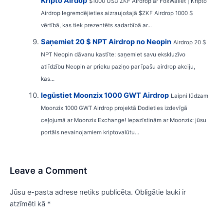
Kripto Airdop
$1000 USD ZKF Airdrop ar FoxWallet | Kripto
Airdrop Iegremdējieties aizraujošajā $ZKF Airdrop 1000 $
vērtībā, kas tiek prezentēts sadarbībā ar...
Saņemiet 20 $ NPT Airdrop no Neopin
Airdrop 20 $
NPT Neopin dāvanu kastīte: saņemiet savu ekskluzīvo
atlīdzību Neopin ar prieku paziņo par īpašu airdrop akciju,
kas...
Iegūstiet Moonzix 1000 GWT Airdrop
Laipni lūdzam
Moonzix 1000 GWT Airdrop projektā Dodieties izdevīgā
ceļojumā ar Moonzix Exchange! Iepazīstinām ar Moonzix: jūsu
portāls nevainojamiem kriptovalūtu...
Leave a Comment
Jūsu e-pasta adrese netiks publicēta.
Obligātie lauki ir
atzīmēti kā
*