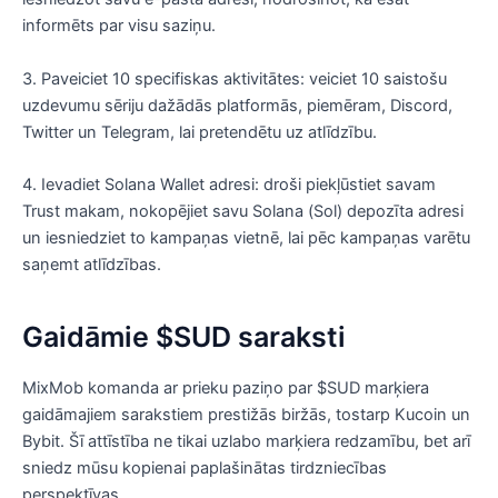
informēts par visu saziņu.
3. Paveiciet 10 specifiskas aktivitātes: veiciet 10 saistošu
uzdevumu sēriju dažādās platformās, piemēram, Discord,
Twitter un Telegram, lai pretendētu uz atlīdzību.
4. Ievadiet Solana Wallet adresi: droši piekļūstiet savam
Trust makam, nokopējiet savu Solana (Sol) depozīta adresi
un iesniedziet to kampaņas vietnē, lai pēc kampaņas varētu
saņemt atlīdzības.
Gaidāmie $SUD saraksti
MixMob komanda ar prieku paziņo par $SUD marķiera
gaidāmajiem sarakstiem prestižās biržās, tostarp Kucoin un
Bybit. Šī attīstība ne tikai uzlabo marķiera redzamību, bet arī
sniedz mūsu kopienai paplašinātas tirdzniecības
perspektīvas.