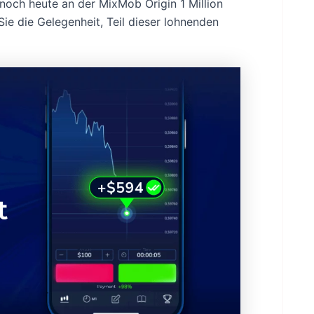
noch heute an der MixMob Origin 1 Million
e die Gelegenheit, Teil dieser lohnenden