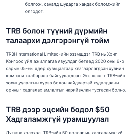
болгож, саналд шударга хандах боломжийг
олгодог.
TRB болон түүний дүрмийн
талаархи дэлгэрэнгүй тойм
TRBHInternational Limited-ийн эзэмшдэг TRB нь Хонг
Конгоос үйл ажиллагаа явуулдаг бөгөөд 2020 оны 6-р
сарын 05-ны өдөр хувьцаагаар хязгаарлагдсан хувийн
компани хэлбэрээр байгуулагдсан. Энэ хэсэгт TRB-ийн
зохицуулалтын хүрээ болон найдвартай худалдааны
орчныг хадгалах амлалтыг нарийвчлан тусгасан болно.
TRB дээр эцсийн бодол $50
Хадгаламжгүй урамшуулал
Дүгнэж хэлэхэд, TRB-ийн 50 долларын хадгаламжгүй