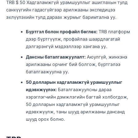
TRB $ 50 Хадгаламжгүй урамшууллыг ашиглахын тулд
санхүүгийн гадасгүйгээр арилжааны экспедицээ
эхлүүлэхийн тулд дараах журмыг баримтална уу.
Бүртгэл болон профайл бөглөх:
TRB платформ
дээр бүртгүүлж, профайлаа шаардлагатай
дэлгэрэнгүй мэдээллээр хангана уу.
Дансны баталгаажуулалт:
Аюулгүй, жинхэнэ
арилжааны орчинг бий болгож, бүртгэлээ
баталгаажуулна уу.
50 долларын хадгаламжгүй урамшууллыг
идэвхжүүлэх:
Баталгаажуулсны дараа
хэрэглэгчийн дэмжлэгийн багтай холбогдож,
50 долларын хадгаламжгүй урамшууллыг
идэвхжүүлж, таны шууд арилжааны дансанд
шууд орох болно.