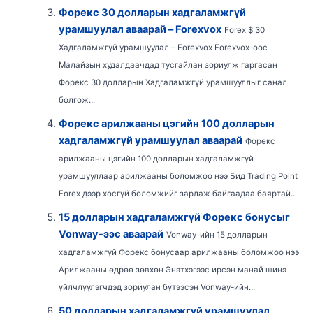
Форекс 30 долларын хадгаламжгүй
урамшуулал аваарай – Forexvox
Forex $ 30
Хадгаламжгүй урамшуулал – Forexvox Forexvox-оос
Малайзын худалдаачдад тусгайлан зориулж гаргасан
Форекс 30 долларын Хадгаламжгүй урамшууллыг санал
болгож...
Форекс арилжааны цэгийн 100 долларын
хадгаламжгүй урамшуулал аваарай
Форекс
арилжааны цэгийн 100 долларын хадгаламжгүй
урамшууллаар арилжааны боломжоо нээ Бид Trading Point
Forex дээр хосгүй боломжийг зарлаж байгаадаа баяртай...
15 долларын хадгаламжгүй Форекс бонусыг
Vonway-ээс аваарай
Vonway-ийн 15 долларын
хадгаламжгүй Форекс бонусаар арилжааны боломжоо нээ
Арилжааны өдрөө зөвхөн Энэтхэгээс ирсэн манай шинэ
үйлчлүүлэгчдэд зориулан бүтээсэн Vonway-ийн...
50 долларын хадгаламжгүй урамшуулал