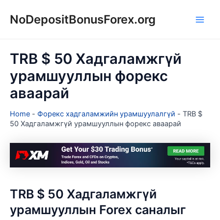
Skip
NoDepositBonusForex.org
to
Main
content
Men
TRB $ 50 Хадгаламжгүй
урамшууллын форекс
аваарай
Home
-
Форекс хадгаламжийн урамшуулалгүй
-
TRB $
50 Хадгаламжгүй урамшууллын форекс аваарай
TRB $ 50 Хадгаламжгүй
урамшууллын Forex саналыг