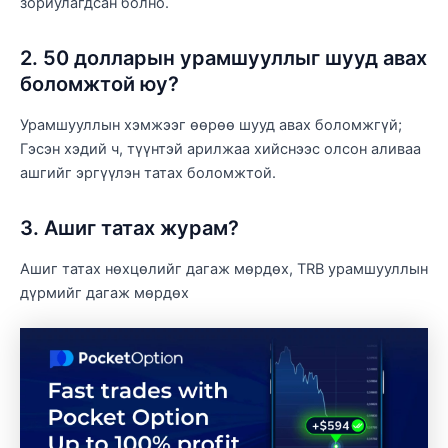
зориулагдсан болно.
2. 50 долларын урамшууллыг шууд авах
боломжтой юу?
Урамшууллын хэмжээг өөрөө шууд авах боломжгүй;
Гэсэн хэдий ч, түүнтэй арилжаа хийснээс олсон аливаа
ашгийг эргүүлэн татах боломжтой.
3. Ашиг татах журам?
Ашиг татах нөхцөлийг дагаж мөрдөх, TRB урамшууллын
дүрмийг дагаж мөрдөх