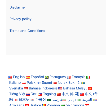
Disclaimer
Privacy policy
Terms and Conditions
English
Español
Português
Français
Italiano
Polski
Suomi
Norsk Bokmål
Svenska
Bahasa Indonesia
Bahasa Melayu
Tiếng Việt
ไทย
Tagalog
中文 (中国)
中文 (台
灣)
日本語
한국어
فارسی
اردو
العربية
Afrikaans
Türkçe
Română
български