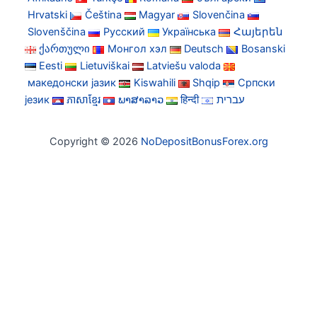
Hrvatski
Čeština
Magyar
Slovenčina
Slovenščina
Русский
Українська
Հայերեն
ქართული
Монгол хэл
Deutsch
Bosanski
Eesti
Lietuviškai
Latviešu valoda
македонски јазик
Kiswahili
Shqip
Српски
језик
ភាសាខ្មែរ
ພາສາລາວ
हिन्दी
עברית
Copyright © 2026
NoDepositBonusForex.org