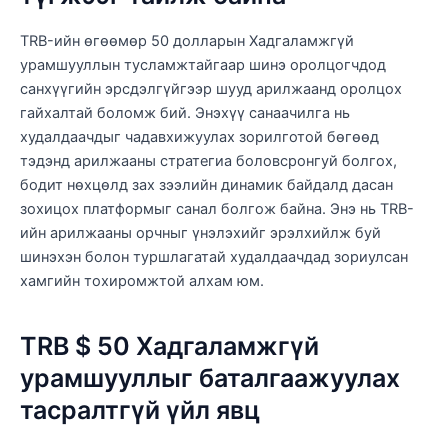
TRB-ийн өгөөмөр 50 долларын Хадгаламжгүй
урамшууллын тусламжтайгаар шинэ оролцогчдод
санхүүгийн эрсдэлгүйгээр шууд арилжаанд оролцох
гайхалтай боломж бий. Энэхүү санаачилга нь
худалдаачдыг чадавхижуулах зорилготой бөгөөд
тэдэнд арилжааны стратегиа боловсронгуй болгох,
бодит нөхцөлд зах зээлийн динамик байдалд дасан
зохицох платформыг санал болгож байна. Энэ нь TRB-
ийн арилжааны орчныг үнэлэхийг эрэлхийлж буй
шинэхэн болон туршлагатай худалдаачдад зориулсан
хамгийн тохиромжтой алхам юм.
TRB $ 50 Хадгаламжгүй
урамшууллыг баталгаажуулах
тасралтгүй үйл явц