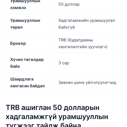
Урамшууллын
50 доллар
хэмжээ
Урамшууллын
Хадгаламжийн урамшуулал
төрөл
байхгүй
TRB (Худалдааны
Брокер
хөнгөлөлтийн зуучлагч)
Хүчин төгөлдөр
3 сар
байх
Шаардлага
Зөвхөн шинэ үйлчлүүлэгчид
хангасан байдал
TRB ашиглан 50 долларын
хадгаламжгүй урамшууллын
түгжээг тайлж байна