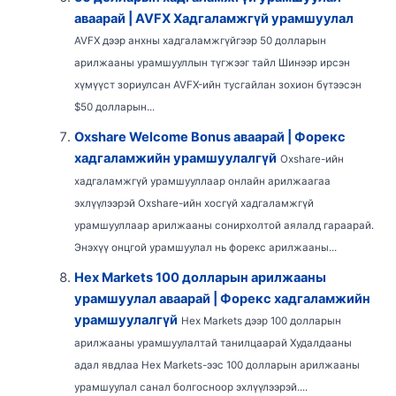
аваарай | AVFX Хадгаламжгүй урамшуулал
AVFX дээр анхны хадгаламжгүйгээр 50 долларын
арилжааны урамшууллын түгжээг тайл Шинээр ирсэн
хүмүүст зориулсан AVFX-ийн тусгайлан зохион бүтээсэн
$50 долларын...
Oxshare Welcome Bonus аваарай | Форекс
хадгаламжийн урамшуулалгүй
Oxshare-ийн
хадгаламжгүй урамшууллаар онлайн арилжаагаа
эхлүүлээрэй Oxshare-ийн хосгүй хадгаламжгүй
урамшууллаар арилжааны сонирхолтой аялалд гараарай.
Энэхүү онцгой урамшуулал нь форекс арилжааны...
Hex Markets 100 долларын арилжааны
урамшуулал аваарай | Форекс хадгаламжийн
урамшуулалгүй
Hex Markets дээр 100 долларын
арилжааны урамшуулалтай танилцаарай Худалдааны
адал явдлаа Hex Markets-ээс 100 долларын арилжааны
урамшуулал санал болгосноор эхлүүлээрэй....