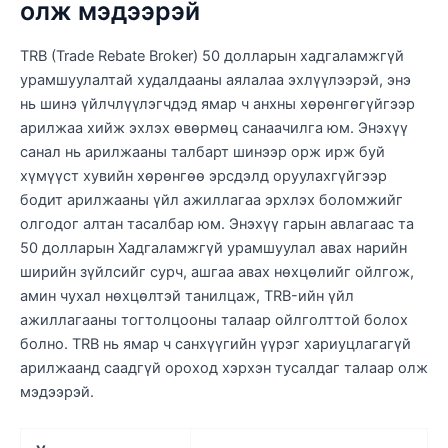
олж мэдээрэй
TRB (Trade Rebate Broker) 50 долларын хадгаламжгүй
урамшуулалтай худалдааны аялалаа эхлүүлээрэй, энэ
нь шинэ үйлчлүүлэгчдэд ямар ч анхны хөрөнгөгүйгээр
арилжаа хийж эхлэх өвөрмөц санаачилга юм. Энэхүү
санал нь арилжааны талбарт шинээр орж ирж буй
хүмүүст хувийн хөрөнгөө эрсдэлд оруулахгүйгээр
бодит арилжааны үйл ажиллагаа эрхлэх боломжийг
олгодог алтан тасалбар юм. Энэхүү гарын авлагаас та
50 долларын Хадгаламжгүй урамшуулал авах нарийн
ширийн зүйлсийг сурч, ашгаа авах нөхцөлийг ойлгож,
амин чухал нөхцөлтэй танилцаж, TRB-ийн үйл
ажиллагааны тогтолцооны талаар ойлголттой болох
болно. TRB нь ямар ч санхүүгийн үүрэг хариуцлагагүй
арилжаанд саадгүй ороход хэрхэн тусалдаг талаар олж
мэдээрэй.