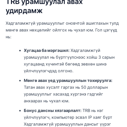
TRB урамшуулал авах
удирдамж
Хадгаламжгүй урамшууллыг оновчтой ашиглахын тулд
мөнгө авах нөхцөлийг ойлгох нь чухал юм. Гол цэгүүд
нь:
Хугацаа ба мэргэшил:
Хадгаламжгүй
урамшуулал нь бүртгүүлснээс хойш 3 сарын
хугацаанд хүчинтэй бөгөөд зөвхөн шинэ
үйлчлүүлэгчдэд олгоно.
Мөнгө авах үед урамшууллын тохируулга:
Татан авах хүсэлт гаргах нь 50 долларын
урамшууллыг хасахад хүргэнэ гэдгийг
анхаарах нь чухал юм.
Бонус дансны хязгаарлалт:
TRB нь нэг
үйлчлүүлэгч, компьютер эсвэл IP хаяг бүрт
Хадгаламжгүй урамшууллын дансыг үүрэг