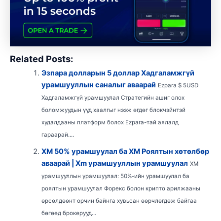
Related Posts:
Эзпара долларын 5 доллар Хадгаламжгүй
урамшууллын саналыг аваарай
Ezpara $ 5USD
Хадгаламжгүй урамшуулал Стратегийн ашиг олох
боломжуудын үүд хаалгыг нээж өгдөг блокчэйнтэй
худалдааны платформ болох Ezpara-тай аялалд
гараарай....
XM 50% урамшуулал ба XM Роялтын хөтөлбөр
аваарай | Xm урамшууллын урамшуулал
XM
урамшууллын урамшуулал: 50%-ийн урамшуулал ба
роялтын урамшуулал Форекс болон крипто арилжааны
өрсөлдөөнт орчин байнга хувьсан өөрчлөгдөж байгаа
бөгөөд брокерууд...