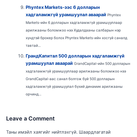
Phyntex Markets-ээс 6 долларын
хадгаламжгүй урамшуулал аваарай
Phyntex
Markets-ийн 6 долларын хадгаламжгүй урамшууллаар
арилжааны боломжоо нээ Худалдааны салбарын нэр
хүндтэй брокер болох Phyntex Markets-ийн хосгүй саналд
тавтай...
ГрандКапитал 500 долларын хадгаламжгүй
урамшуулал аваарай
GrandCapital-ийн 500 долларын
хадгаламжгүй урамшууллаар арилжааны боломжоо нээ
GrandCapital-аас санал болгож буй 500 долларын
хадгаламжгүй урамшуулал бүхий динамик арилжааны
орчинд...
Leave a Comment
Таны имэйл хаягийг нийтлэхгүй.
Шаардлагатай