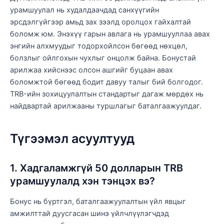
урамшуулал нь худалдаачдад санхүүгийн
эрсдэлгүйгээр амьд зах зээлд оролцох гайхалтай
боломж юм. Энэхүү гарын авлага нь урамшууллаа авах
энгийн алхмуудыг тодорхойлсон бөгөөд нөхцөл,
болзлыг ойлгохын чухлыг онцолж байна. Бонустай
арилжаа хийснээс олсон ашгийг буцаан авах
боломжтой бөгөөд бодит давуу талыг бий болгодог.
TRB-ийн зохицуулалтын стандартыг дагаж мөрдөх нь
найдвартай арилжааны туршлагыг баталгаажуулдаг.
Түгээмэл асуултууд
1. Хадгаламжгүй 50 долларын TRB
урамшуулалд хэн тэнцэх вэ?
Бонус нь бүртгэл, баталгаажуулалтын үйл явцыг
амжилттай дуусгасан шинэ үйлчлүүлэгчдэд