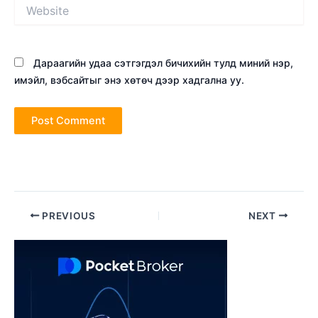
Website
Дараагийн удаа сэтгэгдэл бичихийн тулд миний нэр,
имэйл, вэбсайтыг энэ хөтөч дээр хадгална уу.
Post
PREVIOUS
NEXT
navigation