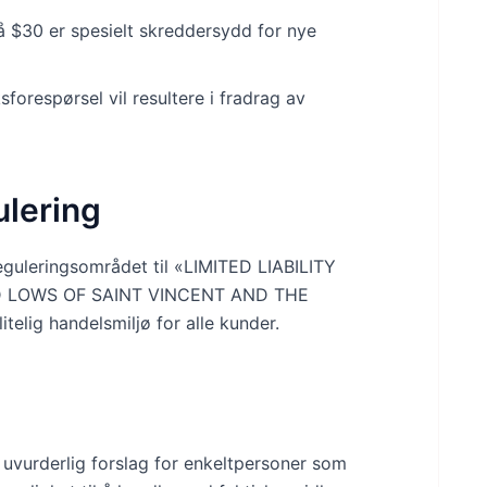
 $30 er spesielt skreddersydd for nye
forespørsel vil resultere i fradrag av
ulering
eguleringsområdet til «LIMITED LIABILITY
D LOWS OF SAINT VINCENT AND THE
elig handelsmiljø for alle kunder.
uvurderlig forslag for enkeltpersoner som