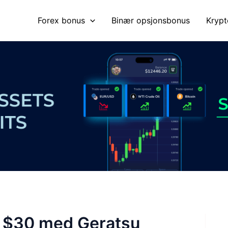
Forex bonus
Binær opsjonsbonus
Krypt
å $30 med Geratsu