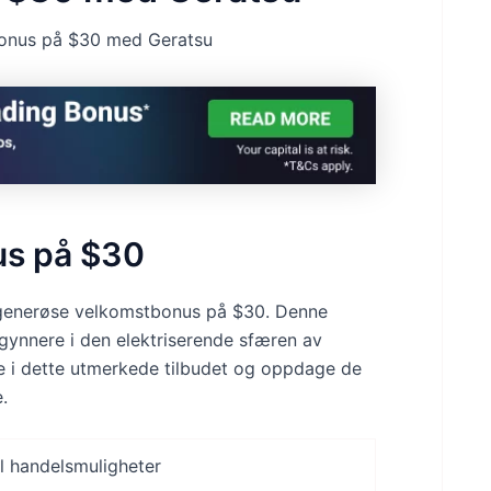
onus på $30 med Geratsu
us på $30
 generøse velkomstbonus på $30. Denne
gynnere i den elektriserende sfæren av
ene i dette utmerkede tilbudet og oppdage de
.
l handelsmuligheter