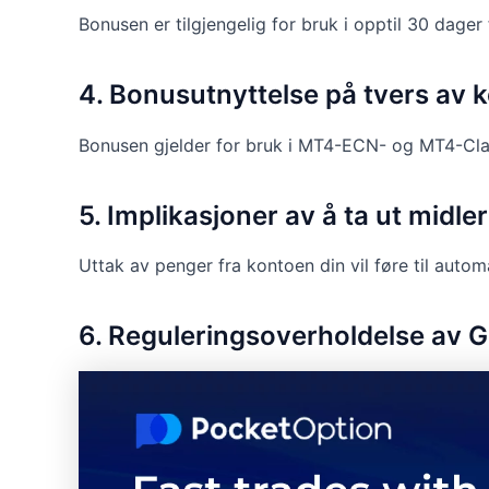
Bonusen er tilgjengelig for bruk i opptil 30 dager
4. Bonusutnyttelse på tvers av 
Bonusen gjelder for bruk i MT4-ECN- og MT4-Cla
5. Implikasjoner av å ta ut midler
Uttak av penger fra kontoen din vil føre til auto
6. Reguleringsoverholdelse av 