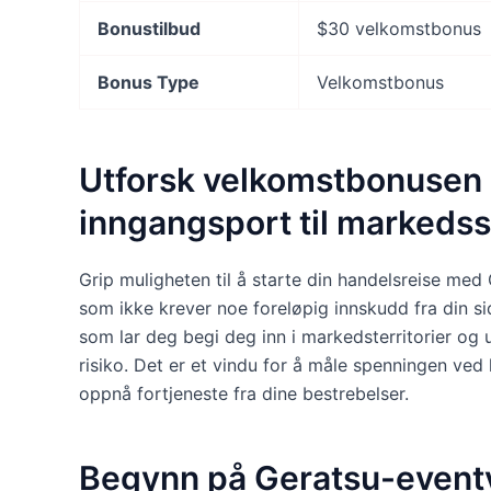
Bonustilbud
$30 velkomstbonus
Bonus Type
Velkomstbonus
Utforsk velkomstbonusen 
inngangsport til markeds
Grip muligheten til å starte din handelsreise me
som ikke krever noe foreløpig innskudd fra din 
som lar deg begi deg inn i markedsterritorier og
risiko. Det er et vindu for å måle spenningen ve
oppnå fortjeneste fra dine bestrebelser.
Begynn på Geratsu-eventyr