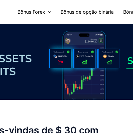
Bônus Forex
Bônus de opção binária
Bônu
s-vindas de $ 30 com