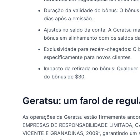
Duração da validade do bônus: O bônus 
dias após a emissão.
Ajustes no saldo da conta: A Geratsu m
bônus em alinhamento com os saldos da
Exclusividade para recém-chegados: O 
especificamente para novos clientes.
Impacto da retirada no bônus: Qualquer 
do bônus de $30.
Geratsu: um farol de regu
As operações da Geratsu estão firmemente ancor
EMPRESAS DE RESPONSABILIDADE LIMITADA, CA
VICENTE E GRANADINAS, 2009”, garantindo um a