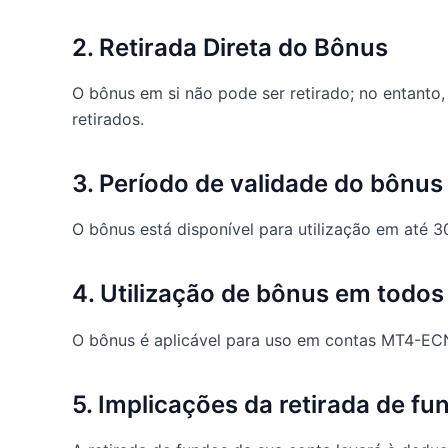
2. Retirada Direta do Bônus
O bônus em si não pode ser retirado; no entanto
retirados.
3. Período de validade do bônu
O bônus está disponível para utilização em até 30
4. Utilização de bônus em todos
O bônus é aplicável para uso em contas MT4-EC
5. Implicações da retirada de fu