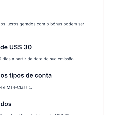
, os lucros gerados com o bônus podem ser
s de US$ 30
 dias a partir da data de sua emissão.
 os tipos de conta
N e MT4-Classic.
ndos