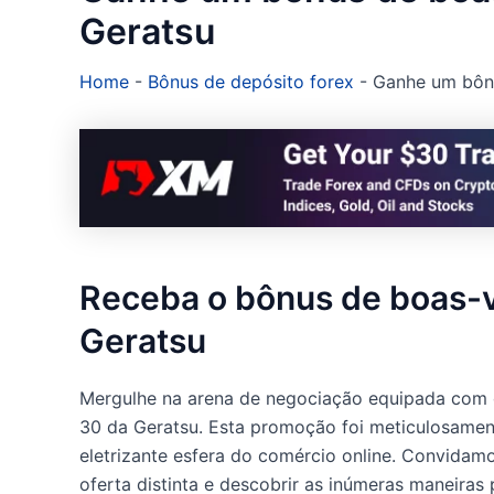
Geratsu
Home
-
Bônus de depósito forex
-
Ganhe um bôn
Receba o bônus de boas-v
Geratsu
Mergulhe na arena de negociação equipada com
30 da Geratsu. Esta promoção foi meticulosamen
eletrizante esfera do comércio online. Convidam
oferta distinta e descobrir as inúmeras maneiras