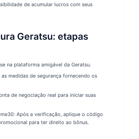
sibilidade de acumular lucros com seus
ura Geratsu: etapas
-se na plataforma amigável da Geratsu.
 as medidas de segurança fornecendo os
onta de negociação real para iniciar suas
e30: Após a verificação, aplique o código
romocional para ter direito ao bônus.