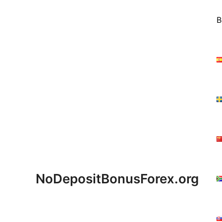
Skip
to
B
content
NoDepositBonusForex.org