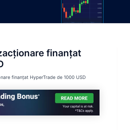
zacționare finanțat
D
ionare finanțat HyperTrade de 1000 USD