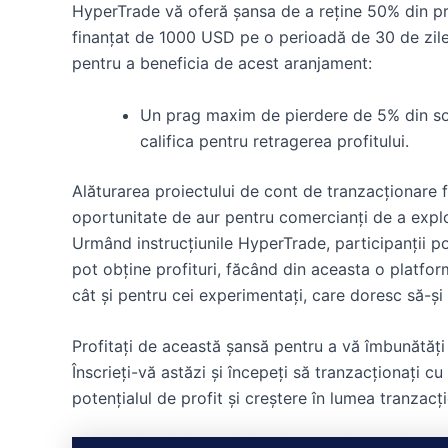
HyperTrade vă oferă șansa de a reține 50% din prof
finanțat de 1000 USD pe o perioadă de 30 de zile.
pentru a beneficia de acest aranjament:
Un prag maxim de pierdere de 5% din sold
califica pentru retragerea profitului.
Alăturarea proiectului de cont de tranzacționare
oportunitate de aur pentru comercianți de a explor
Urmând instrucțiunile HyperTrade, participanții p
pot obține profituri, făcând din aceasta o platfor
cât și pentru cei experimentați, care doresc să-și
Profitați de această șansă pentru a vă îmbunătăți
Înscrieți-vă astăzi și începeți să tranzacționați c
potențialul de profit și creștere în lumea tranzacți