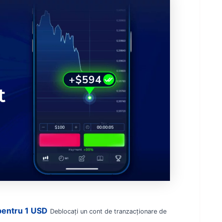
pentru 1 USD
Deblocați un cont de tranzacționare de