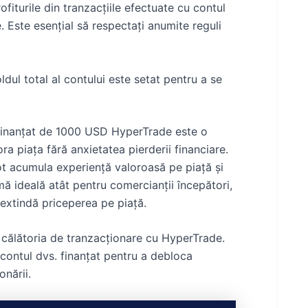
iturile din tranzacțiile efectuate cu contul
 Este esențial să respectați anumite reguli
ul total al contului este setat pentru a se
 finanțat de 1000 USD HyperTrade este o
a piața fără anxietatea pierderii financiare.
ot acumula experiență valoroasă pe piață și
mă ideală atât pentru comercianții începători,
 extindă priceperea pe piață.
 călătoria de tranzacționare cu HyperTrade.
u contul dvs. finanțat pentru a debloca
onării.