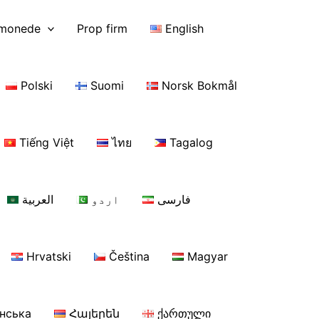
omonede
Prop firm
English
Polski
Suomi
Norsk Bokmål
Tiếng Việt
ไทย
Tagalog
فارسی
اردو
العربية
Hrvatski
Čeština
Magyar
їнська
Հայերեն
ქართული