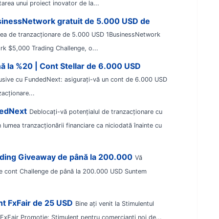
ea unui proiect inovator de la...
usinessNetwork gratuit de 5.000 USD de
rea de tranzacționare de 5.000 USD 1BusinessNetwork
rk $5,000 Trading Challenge, o...
ă la %20 | Cont Stellar de 6.000 USD
usive cu FundedNext: asigurați-vă un cont de 6.000 USD
acționare...
dedNext
Deblocați-vă potențialul de tranzacționare cu
umea tranzacționării financiare ca niciodată înainte cu
nding Giveaway de până la 200.000
Vă
e cont Challenge de până la 200.000 USD Suntem
nt FxFair de 25 USD
Bine ați venit la Stimulentul
FxFair Promoție: Stimulent pentru comercianți noi de...