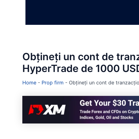
Obțineți un cont de tran
HyperTrade de 1000 US
Home
-
Prop firm
-
Obțineți un cont de tranzacț