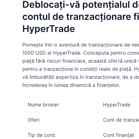
Deblocați-vă potențialul d
contul de tranzacționare 
HyperTrade
Pornește într-o aventură de tranzacționare de nee
1000 USD al HyperTrade. Conceputa pentru comerc
piață fără riscuri financiare, această ofertă unic
pentru a tranzacționa în condiții reale de piață.
vă îmbunătăți expertiza în tranzacționare, de a d
încrederea în lumea dinamică a finanțelor.
Nume broker:
HyperTrade
Oferi:
Cont de tranza
Tip de cont:
Cont finanțat