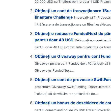
20.000 USD cu The5ers pentru doar 1 USD Prezentar
Obțineți un cont de tranzacționare 1B
finanțare Challenge
Imbarcați-vă în Provoca
Intră în arena de tranzacționare cu 1BusinessNetwo
Obțineți o reducere FundedNext de pân
pentru doar 48 USD
Deblocați economii excl
pentru doar 48 USD Porniți într-o călătorie de tranz
Obțineți un Giveaway pentru cont Fun
Giveaway pentru cont FundedNext Pătrundeți-vă în l
Giveawayul FundedNext...
Obțineți un cont de provocare SwiftFu
prezentăm Giveaway SwiftFunding: Oportunitate d
încântați să dezvăluim o oportunitate de...
Obțineți un bonus de deschidere de co
pentru comercianți noi de 25 USD FxFair Brokeraj: 