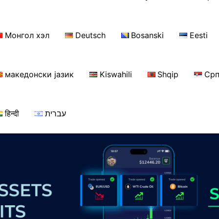
Монгол хэл
Deutsch
Bosanski
Eesti
македонски јазик
Kiswahili
Shqip
Срп
हिन्दी
עברית