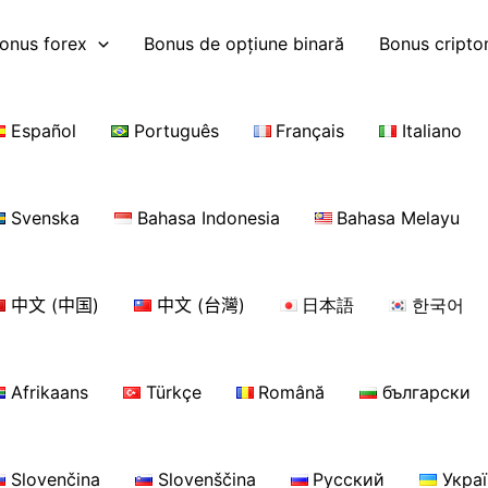
onus forex
Bonus de opțiune binară
Bonus cript
Español
Português
Français
Italiano
Svenska
Bahasa Indonesia
Bahasa Melayu
中文 (中国)
中文 (台灣)
日本語
한국어
Afrikaans
Türkçe
Română
български
Slovenčina
Slovenščina
Русский
Укра