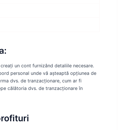
a:
creați un cont furnizând detaliile necesare.
e bord personal unde vă așteaptă opțiunea de
rma dvs. de tranzacționare, cum ar fi
epe călătoria dvs. de tranzacționare în
rofituri