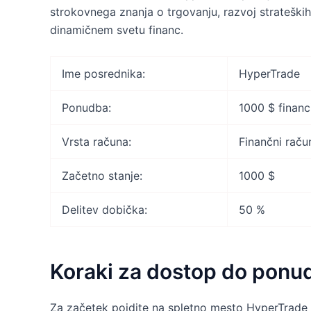
strokovnega znanja o trgovanju, razvoj strateški
dinamičnem svetu financ.
Ime posrednika:
HyperTrade
Ponudba:
1000 $ financ
Vrsta računa:
Finančni raču
Začetno stanje:
1000 $
Delitev dobička:
50 %
Koraki za dostop do ponu
Za začetek pojdite na spletno mesto HyperTrade i