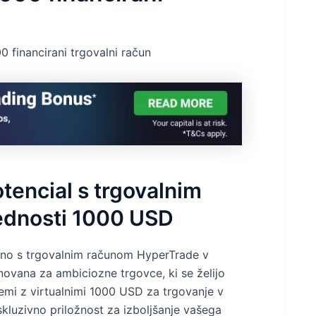
 financirani trgovalni račun
otencial s trgovalnim
ednosti 1000 USD
čino s trgovalnim računom HyperTrade v
ovana za ambiciozne trgovce, ki se želijo
remi z virtualnimi 1000 USD za trgovanje v
kluzivno priložnost za izboljšanje vašega