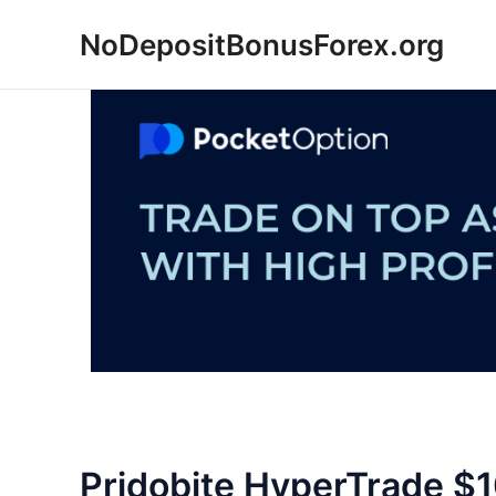
Skip
NoDepositBonusForex.org
to
content
Pridobite HyperTrade $1