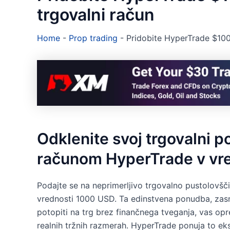
trgovalni račun
Home
-
Prop trading
-
Pridobite HyperTrade $1000
Odklenite svoj trgovalni p
računom HyperTrade v vr
Podajte se na neprimerljivo trgovalno pustolovš
vrednosti 1000 USD. Ta edinstvena ponudba, zasn
potopiti na trg brez finančnega tveganja, vas op
realnih tržnih razmerah. HyperTrade ponuja to eks