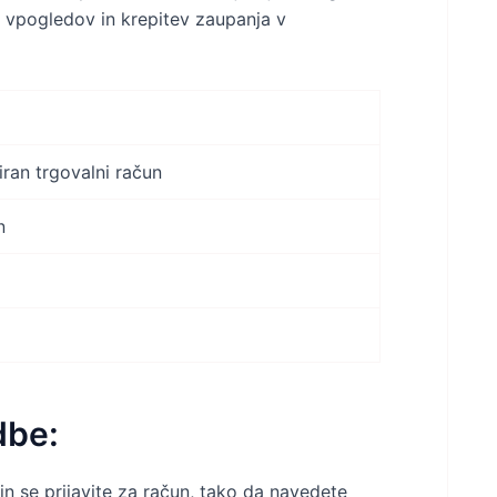
h vpogledov in krepitev zaupanja v
iran trgovalni račun
n
dbe:
n se prijavite za račun, tako da navedete