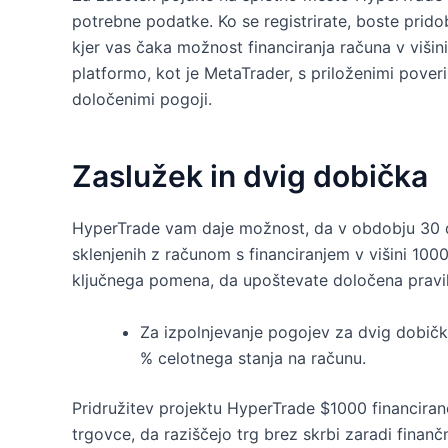
potrebne podatke. Ko se registrirate, boste prid
kjer vas čaka možnost financiranja računa v višin
platformo, kot je MetaTrader, s priloženimi pover
določenimi pogoji.
Zaslužek in dvig dobička
HyperTrade vam daje možnost, da v obdobju 30 d
sklenjenih z računom s financiranjem v višini 1000 
ključnega pomena, da upoštevate določena pravil
Za izpolnjevanje pogojev za dvig dobička 
% celotnega stanja na računu.
Pridružitev projektu HyperTrade $1000 financiran
trgovce, da raziščejo trg brez skrbi zaradi fina