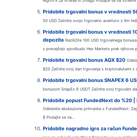
RightFX za vrtenje in zmago Podajte se na vznemirl
Pridobite trgovalni bonus v vrednosti 5
50 USD Začnite svojo trgovalno avanturo z Xm India 
Pridobite trgovalni bonus v vrednosti 
depozita
Raziščite 100 USD trgovalnega bonusa
s precejšnjo spodbudo Hex Markets prek njihove 
Pridobite trgovalni bonus AQX $20
Odkle
$20 Začnite svoj dan trgovanja s kriptovalutami z
Pridobite trgovalni bonus SNAPEX 6 U
bonusom SnapEx 6 USDT Začnite svoj trgovalni dan 
Pridobite popust FundedNext do %20 | 
Odklenite ekskluzivne prihranke s FundedNext: Zag
$ Podajte se na...
Pridobite nagradno igro za račun Fund