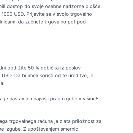
obili dostop do svoje osebne nadzorne plošče,
i 1000 USD. Prijavite se v svojo trgovalno
ilnicami, da začnete trgovalno pot pod
ni obdržite 50 % dobička iz poslov,
USD. Da bi imeli koristi od te ureditve, je
a:
je nastavljen najvišji prag izgube v višini 5
ega trgovalnega računa je zlata priložnost za
nčne izgube. Z upoštevanjem smernic