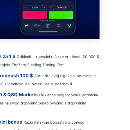
 za 1 $
Odklenite trgovalni račun v vrednosti 20.000 $
ojekt The5ers Funding Trading Firm,...
vrednosti 100 $
Sprostite svoj trgovalni potencial s
D V velikodušni potezi, da bi pozdravili...
 30 $ QSQ Markets
Odklenite svoj trgovalni potencial
e na svojo trgovalno pustolovščino s trgovalnim
alni bonus
Razkrijte svoje bogastvo z bonusom