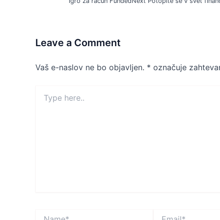
igro za račun FundedNext Potopite se v svet finanč
Leave a Comment
Vaš e-naslov ne bo objavljen.
*
označuje zahtevan
Type
here..
Name*
Email*