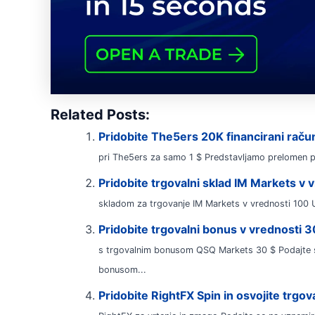
Related Posts:
Pridobite The5ers 20K financirani račun
pri The5ers za samo 1 $ Predstavljamo prelomen pr
Pridobite trgovalni sklad IM Markets v 
skladom za trgovanje IM Markets v vrednosti 100 US
Pridobite trgovalni bonus v vrednosti
s trgovalnim bonusom QSQ Markets 30 $ Podajte s
bonusom...
Pridobite RightFX Spin in osvojite trgov