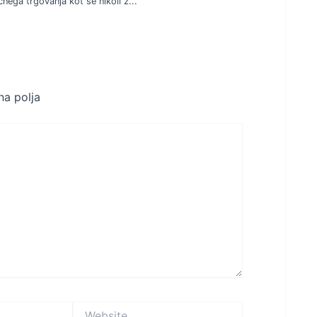
nega trgovanja kot še nikoli z...
a polja
Website