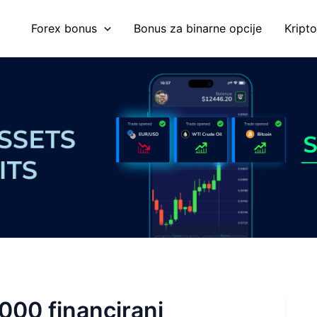
Forex bonus
Bonus za binarne opcije
Kript
000 financirani