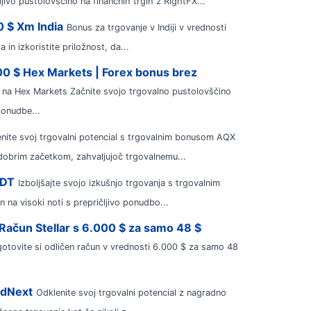
jivo pustolovščino na finančnih trgih z RightFX...
0 $ Xm India
Bonus za trgovanje v Indiji v vrednosti
in izkoristite priložnost, da...
100 $ Hex Markets | Forex bonus brez
 na Hex Markets Začnite svojo trgovalno pustolovščino
ponudbe...
nite svoj trgovalni potencial s trgovalnim bonusom AQX
 dobrim začetkom, zahvaljujoč trgovalnemu...
SDT
Izboljšajte svojo izkušnjo trgovanja s trgovalnim
na visoki noti s prepričljivo ponudbo...
Račun Stellar s 6.000 $ za samo 48 $
otovite si odličen račun v vrednosti 6.000 $ za samo 48
edNext
Odklenite svoj trgovalni potencial z nagradno