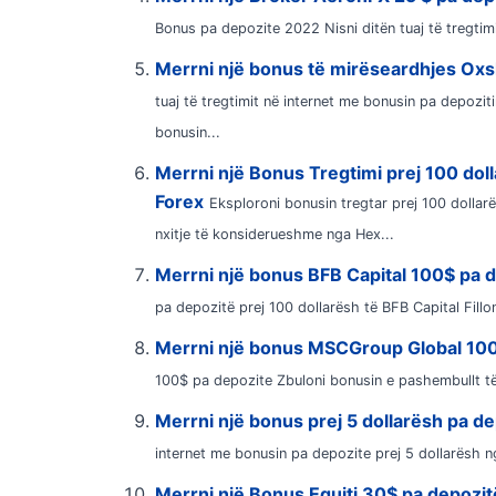
Bonus pa depozite 2022 Nisni ditën tuaj të tregtimit
Merrni një bonus të mirëseardhjes Oxs
tuaj të tregtimit në internet me bonusin pa depoz
bonusin...
Merrni një Bonus Tregtimi prej 100 dol
Forex
Eksploroni bonusin tregtar prej 100 dollarë
nxitje të konsiderueshme nga Hex...
Merrni një bonus BFB Capital 100$ pa 
pa depozitë prej 100 dollarësh të BFB Capital Fillon
Merrni një bonus MSCGroup Global 100
100$ pa depozite Zbuloni bonusin e pashembullt t
Merrni një bonus prej 5 dollarësh pa d
internet me bonusin pa depozite prej 5 dollarësh ng
Merrni një Bonus Equiti 30$ pa depozit