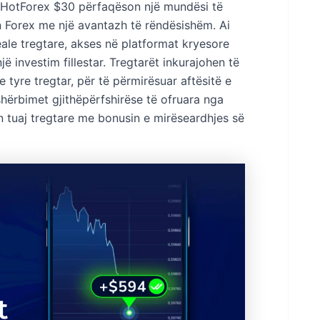
ë HotForex $30 përfaqëson një mundësi të
un Forex me një avantazh të rëndësishëm. Ai
eale tregtare, akses në platformat kryesore
jë investim fillestar. Tregtarët inkurajohen të
 tyre tregtar, për të përmirësuar aftësitë e
shërbimet gjithëpërfshirëse të ofruara nga
ën tuaj tregtare me bonusin e mirëseardhjes së