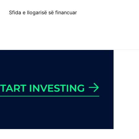
Sfida e llogarisë së financuar