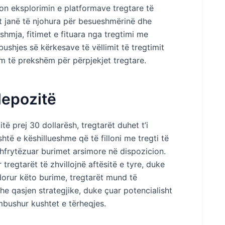
ejon eksplorimin e platformave tregtare të
t janë të njohura për besueshmërinë dhe
ishmja, fitimet e fituara nga tregtimi me
shjes së kërkesave të vëllimit të tregtimit
im të prekshëm për përpjekjet tregtare.
depozitë
ë prej 30 dollarësh, tregtarët duhet t’i
shtë e këshillueshme që të filloni me tregti të
shfrytëzuar burimet arsimore në dispozicion.
tregtarët të zhvillojnë aftësitë e tyre, duke
dorur këto burime, tregtarët mund të
he qasjen strategjike, duke çuar potencialisht
mbushur kushtet e tërheqjes.