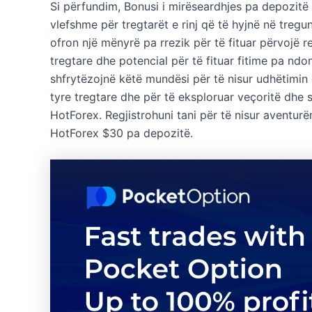
Si përfundim, Bonusi i mirëseardhjes pa depozit
vlefshme për tregtarët e rinj që të hyjnë në treg
ofron një mënyrë pa rrezik për të fituar përvojë r
tregtare dhe potencial për të fituar fitime pa ndon
shfrytëzojnë këtë mundësi për të nisur udhëtimin e
tyre tregtare dhe për të eksploruar veçoritë dhe 
HotForex. Regjistrohuni tani për të nisur aventur
HotForex $30 pa depozitë.