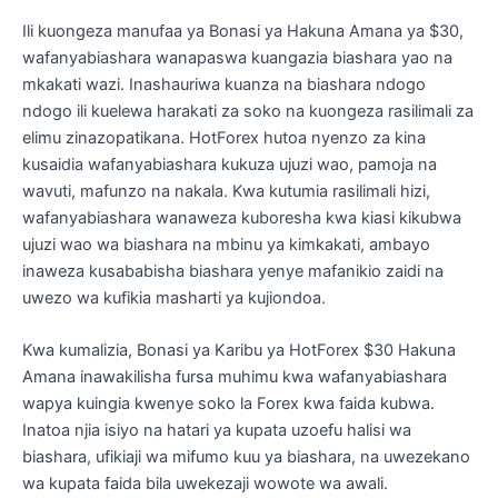
Ili kuongeza manufaa ya Bonasi ya Hakuna Amana ya $30,
wafanyabiashara wanapaswa kuangazia biashara yao na
mkakati wazi. Inashauriwa kuanza na biashara ndogo
ndogo ili kuelewa harakati za soko na kuongeza rasilimali za
elimu zinazopatikana. HotForex hutoa nyenzo za kina
kusaidia wafanyabiashara kukuza ujuzi wao, pamoja na
wavuti, mafunzo na nakala. Kwa kutumia rasilimali hizi,
wafanyabiashara wanaweza kuboresha kwa kiasi kikubwa
ujuzi wao wa biashara na mbinu ya kimkakati, ambayo
inaweza kusababisha biashara yenye mafanikio zaidi na
uwezo wa kufikia masharti ya kujiondoa.
Kwa kumalizia, Bonasi ya Karibu ya HotForex $30 Hakuna
Amana inawakilisha fursa muhimu kwa wafanyabiashara
wapya kuingia kwenye soko la Forex kwa faida kubwa.
Inatoa njia isiyo na hatari ya kupata uzoefu halisi wa
biashara, ufikiaji wa mifumo kuu ya biashara, na uwezekano
wa kupata faida bila uwekezaji wowote wa awali.