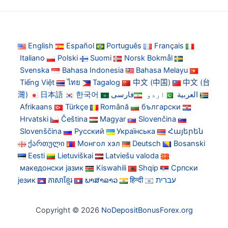
English
Español
Português
Français
Italiano
Polski
Suomi
Norsk Bokmål
Svenska
Bahasa Indonesia
Bahasa Melayu
Tiếng Việt
ไทย
Tagalog
中文 (中国)
中文 (台
灣)
日本語
한국어
فارسی
اردو
العربية
Afrikaans
Türkçe
Română
български
Hrvatski
Čeština
Magyar
Slovenčina
Slovenščina
Русский
Українська
Հայերեն
ქართული
Монгол хэл
Deutsch
Bosanski
Eesti
Lietuviškai
Latviešu valoda
македонски јазик
Kiswahili
Shqip
Српски
језик
ភាសាខ្មែរ
ພາສາລາວ
हिन्दी
עברית
Copyright © 2026
NoDepositBonusForex.org