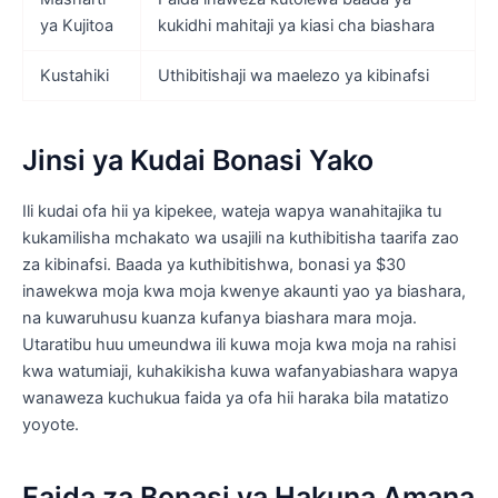
ya Kujitoa
kukidhi mahitaji ya kiasi cha biashara
Kustahiki
Uthibitishaji wa maelezo ya kibinafsi
Jinsi ya Kudai Bonasi Yako
Ili kudai ofa hii ya kipekee, wateja wapya wanahitajika tu
kukamilisha mchakato wa usajili na kuthibitisha taarifa zao
za kibinafsi. Baada ya kuthibitishwa, bonasi ya $30
inawekwa moja kwa moja kwenye akaunti yao ya biashara,
na kuwaruhusu kuanza kufanya biashara mara moja.
Utaratibu huu umeundwa ili kuwa moja kwa moja na rahisi
kwa watumiaji, kuhakikisha kuwa wafanyabiashara wapya
wanaweza kuchukua faida ya ofa hii haraka bila matatizo
yoyote.
Faida za Bonasi ya Hakuna Amana