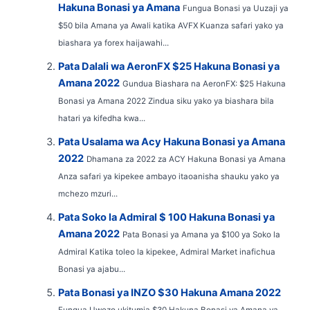
Hakuna Bonasi ya Amana
Fungua Bonasi ya Uuzaji ya
$50 bila Amana ya Awali katika AVFX Kuanza safari yako ya
biashara ya forex haijawahi...
Pata Dalali wa AeronFX $25 Hakuna Bonasi ya
Amana 2022
Gundua Biashara na AeronFX: $25 Hakuna
Bonasi ya Amana 2022 Zindua siku yako ya biashara bila
hatari ya kifedha kwa...
Pata Usalama wa Acy Hakuna Bonasi ya Amana
2022
Dhamana za 2022 za ACY Hakuna Bonasi ya Amana
Anza safari ya kipekee ambayo itaoanisha shauku yako ya
mchezo mzuri...
Pata Soko la Admiral $ 100 Hakuna Bonasi ya
Amana 2022
Pata Bonasi ya Amana ya $100 ya Soko la
Admiral Katika toleo la kipekee, Admiral Market inafichua
Bonasi ya ajabu...
Pata Bonasi ya INZO $30 Hakuna Amana 2022
Fungua Uwezo ukitumia $30 Hakuna Bonasi ya Amana ya