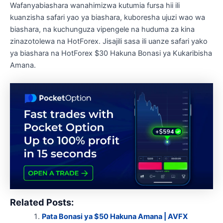
Wafanyabiashara wanahimizwa kutumia fursa hii ili
kuanzisha safari yao ya biashara, kuboresha ujuzi wao wa
biashara, na kuchunguza vipengele na huduma za kina
zinazotolewa na HotForex. Jisajili sasa ili uanze safari yako
ya biashara na HotForex $30 Hakuna Bonasi ya Kukaribisha
Amana.
Related Posts:
Pata Bonasi ya $50 Hakuna Amana | AVFX