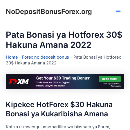
Skip
NoDepositBonusForex.org
to
Main
content
Men
Pata Bonasi ya Hotforex 30$
Hakuna Amana 2022
Home
-
Forex no deposit bonus
-
Pata Bonasi ya Hotforex
30$ Hakuna Amana 2022
Kipekee HotForex $30 Hakuna
Bonasi ya Kukaribisha Amana
Katika ulimwengu unaobadilika wa biashara ya Forex,