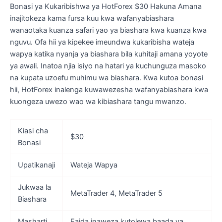
Bonasi ya Kukaribishwa ya HotForex $30 Hakuna Amana
inajitokeza kama fursa kuu kwa wafanyabiashara
wanaotaka kuanza safari yao ya biashara kwa kuanza kwa
nguvu. Ofa hii ya kipekee imeundwa kukaribisha wateja
wapya katika nyanja ya biashara bila kuhitaji amana yoyote
ya awali. Inatoa njia isiyo na hatari ya kuchunguza masoko
na kupata uzoefu muhimu wa biashara. Kwa kutoa bonasi
hii, HotForex inalenga kuwawezesha wafanyabiashara kwa
kuongeza uwezo wao wa kibiashara tangu mwanzo.
Kiasi cha
$30
Bonasi
Upatikanaji
Wateja Wapya
Jukwaa la
MetaTrader 4, MetaTrader 5
Biashara
Masharti
Faida inaweza kutolewa baada ya