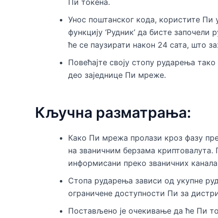
Пи токена.
Унос поштанског кода, користите Пи 
функцију ‘Рудник’ да бисте започели
ће се паузирати након 24 сата, што з
Повећајте своју стопу рударења тако
део заједнице Пи мреже.
Кључна разматрања:
Како Пи мрежа пролази кроз фазу пре
на званичним берзама криптовалута. 
информисани преко званичних канала
Стопа рударења зависи од укупне руд
ограничене доступности Пи за дистри
Постављено је очекивање да ће Пи т