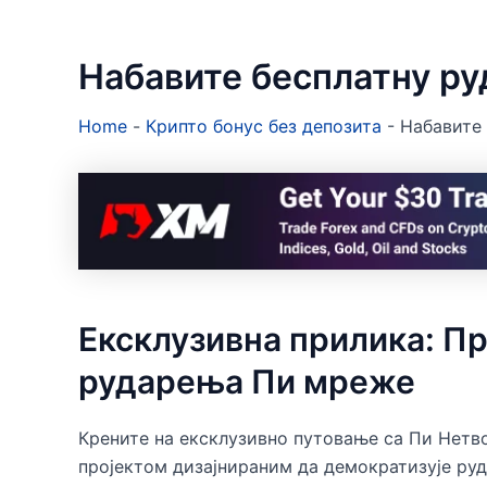
Набавите бесплатну р
Home
-
Крипто бонус без депозита
-
Набавите
Ексклузивна прилика: Пр
рударења Пи мреже
Крените на ексклузивно путовање са Пи Нетв
пројектом дизајнираним да демократизује руд