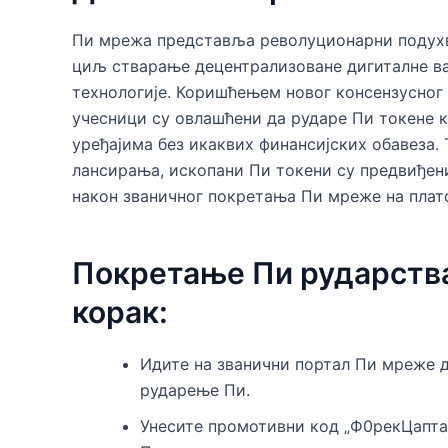
Пи мрежа представља револуционарни подухв
циљ стварање децентрализоване дигиталне вал
технологије. Коришћењем новог консензусног 
учесници су овлашћени да рударе Пи токене 
уређајима без икаквих финансијских обавеза.
лансирања, ископани Пи токени су предвиђен
након званичног покретања Пи мреже на плат
Покретање Пи рударства
корак:
Идите на званични портал Пи мреже д
рударење Пи.
Унесите промотивни код „Ф0рекЦаптаи