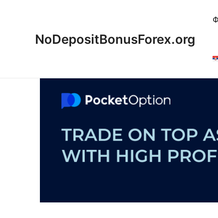
Пређи
на
Ф
садржај
NoDepositBonusForex.org