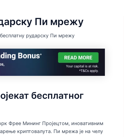
ударску Пи мрежу
 бесплатну рударску Пи мрежу
ојекат бесплатног
орк Фрее Мининг Пројецтом, иновативним
арење криптовалута. Пи мрежа је на челу