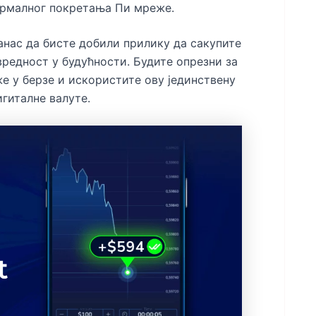
ормалног покретања Пи мреже.
анас да бисте добили прилику да сакупите
вредност у будућности. Будите опрезни за
е у берзе и искористите ову јединствену
гиталне валуте.