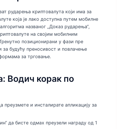
ат рударења криптовалута који има за
уте која је лако доступна путем мобилне
алгоритма названог „Доказ рударења“,
криптовалуте на својим мобилним
 Тренутно позиционирани у фази пре
и за будућу преносивост и повлачење
формама за трговање.
: Водич корак по
а преузмете и инсталирате апликацију за
н“ да бисте одмах преузели награду од 1