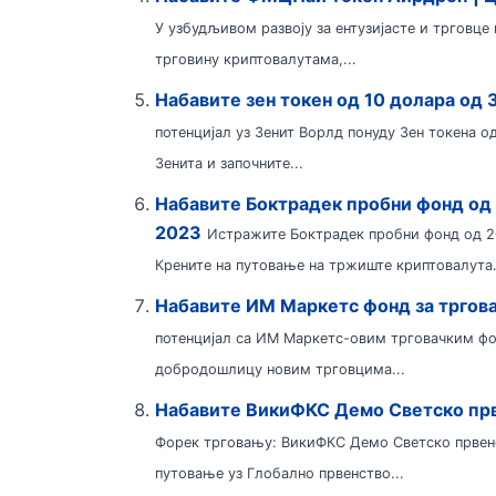
У узбудљивом развоју за ентузијасте и трговц
трговину криптовалутама,...
Набавите зен токен од 10 долара од 
потенцијал уз Зенит Ворлд понуду Зен токена о
Зенита и започните...
Набавите Боктрадек пробни фонд од 
2023
Истражите Боктрадек пробни фонд од 20
Крените на путовање на тржиште криптовалута.
Набавите ИМ Маркетс фонд за тргов
потенцијал са ИМ ​​Маркетс-овим трговачким 
добродошлицу новим трговцима...
Набавите ВикиФКС Демо Светско прв
Форек трговању: ВикиФКС Демо Светско првенс
путовање уз Глобално првенство...