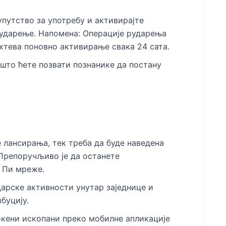
упутство за употребу и активирајте
 рударење. Напомена: Операције рударења
ахтева поновно активирање свака 24 сата.
 што ћете позвати познанике да постану
 лансирања, тек треба да буде наведена
Препоручљиво је да останете
 Пи мреже.
арске активности унутар заједнице и
буцију.
окени ископани преко мобилне апликације