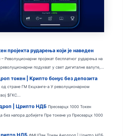
ен пројекта рударења који је наведен
 – Револуционарни пројекат бесплатног рударења на
револуционарни подухват у свет дигиталне валуте,...
роп токен | Крипто бонус без депозита
 од стране ГМ Екцханге-а У револуционарном
вој $ГКС...
дроп | Црипто НДБ
Пресеарцх 1000 Токен
а без напора добијете Пре токене уз Пресеарцх 1000
Црипто НДБ
ФМЦПаи Токен Аирдроп | Црипто НДБ