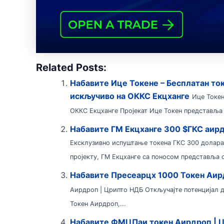
Related Posts:
Набавите Ице Токене – Бесплатан ток
искључиво на ОККС Екцханге
Ице Токен
ОККС Екцханге Пројекат Ице Токен представља 
Набавите ГМ Екцханге 300 $ГКС аирд
Ексклузивно испуштање токена ГКС 300 долара
пројекту, ГМ Екцханге са поносом представља с
Набавите Пресеарцх 1000 Токен Аир
Аирдроп | Црипто НДБ Откључајте потенцијал д
Токен Аирдроп,...
Набавите ФМЦПаи токен Аирдроп | 