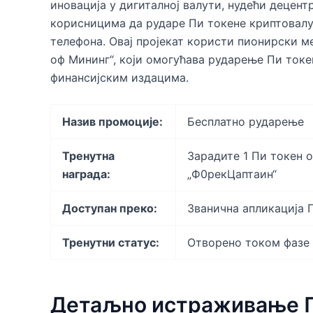
иновација у дигиталној валути, нудећи децен
корисницима да рударе Пи токене криптовалу
телефона. Овај пројекат користи пионирски м
оф Мининг“, који омогућава рударење Пи токе
финансијским издацима.
Назив промоције:
Бесплатно рударење
Тренутна
Зарадите 1 Пи токен 
награда:
„Ф0рекЦаптаин“
Доступан преко:
Званична апликација 
Тренутни статус:
Отворено током фазе
Детаљно истраживање 