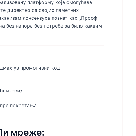
трализовану платформу која омогућава
те директно са својих паметних
еханизам консензуса познат као „Прооф
на без напора без потребе за било каквим
одмах уз промотивни код
Пи мреже
 пре покретања
Пи мреже: