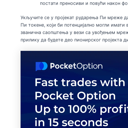
постати преносиви и повући након ф
Укључите се у пројекат рударења Пи мреже д
Пи токене, који би потенцијално могли имати 
званична саопштења у вези са увођењем мреж
прилику да будете део пионирског пројекта ди