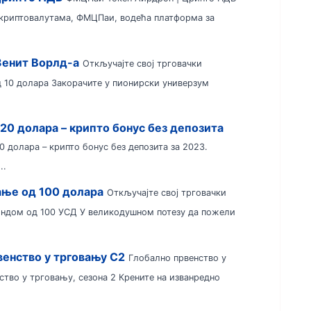
е криптовалутама, ФМЦПаи, водећа платформа за
Зенит Ворлд-а
Откључајте свој трговачки
д 10 долара Закорачите у пионирски универзум
20 долара – крипто бонус без депозита
 долара – крипто бонус без депозита за 2023.
..
ање од 100 долара
Откључајте свој трговачки
фондом од 100 УСД У великодушном потезу да пожели
енство у трговању С2
Глобално првенство у
тво у трговању, сезона 2 Крените на изванредно