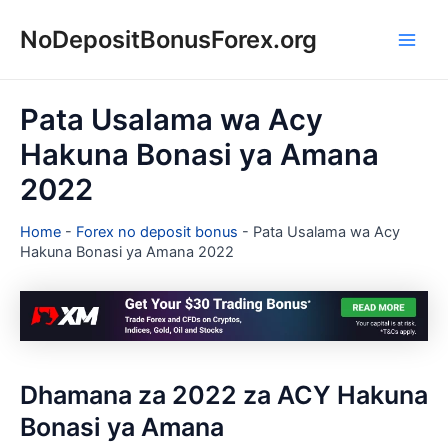
Skip
NoDepositBonusForex.org
to
Main
content
Men
Pata Usalama wa Acy
Hakuna Bonasi ya Amana
2022
Home
-
Forex no deposit bonus
-
Pata Usalama wa Acy
Hakuna Bonasi ya Amana 2022
Dhamana za 2022 za ACY Hakuna
Bonasi ya Amana