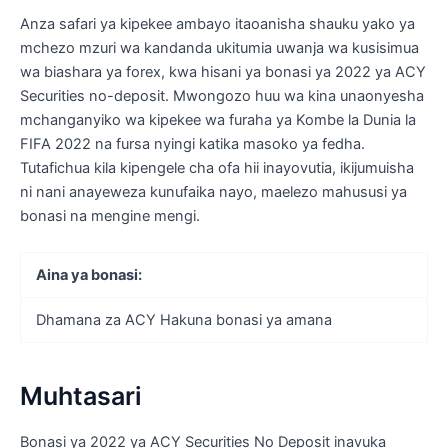
Anza safari ya kipekee ambayo itaoanisha shauku yako ya
mchezo mzuri wa kandanda ukitumia uwanja wa kusisimua
wa biashara ya forex, kwa hisani ya bonasi ya 2022 ya ACY
Securities no-deposit. Mwongozo huu wa kina unaonyesha
mchanganyiko wa kipekee wa furaha ya Kombe la Dunia la
FIFA 2022 na fursa nyingi katika masoko ya fedha.
Tutafichua kila kipengele cha ofa hii inayovutia, ikijumuisha
ni nani anayeweza kunufaika nayo, maelezo mahususi ya
bonasi na mengine mengi.
Aina ya bonasi:
Dhamana za ACY Hakuna bonasi ya amana
Muhtasari
Bonasi ya 2022 ya ACY Securities No Deposit inavuka