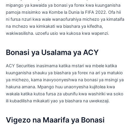
mipango ya kawaida ya bonasi ya forex kwa kuunganisha
pamoja msisimko wa Kombe la Dunia la FIFA 2022. Ofa hii
ni fursa nzuri kwa wale wanaofurahiya michezo ya kimataifa
na mchezo wa kimkakati wa biashara ya kifedha,
wakiwasilisha. uzoefu usio wa kukosa kwa wapenzi.
Bonasi ya Usalama ya ACY
ACY Securities inasimama katika mstari wa mbele katika
kuunganisha shauku ya biashara ya forex na ari ya matukio
ya michezo, kama inavyoonyeshwa na bonasi ya msingi ya
hakuna amana. Mpango huu unaonyesha kujitolea kwa
wakala katika kutoa fursa za ubunifu kwa washiriki wa soko
ili kubadilisha mikakati yao ya biashara na uwekezaji.
Vigezo na Maarifa ya Bonasi