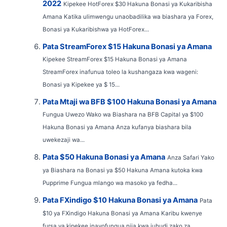
2022
Kipekee HotForex $30 Hakuna Bonasi ya Kukaribisha
Amana Katika ulimwengu unaobadilika wa biashara ya Forex,
Bonasi ya Kukaribishwa ya HotForex...
Pata StreamForex $15 Hakuna Bonasi ya Amana
Kipekee StreamForex $15 Hakuna Bonasi ya Amana
StreamForex inafunua toleo la kushangaza kwa wageni:
Bonasi ya Kipekee ya $ 15...
Pata Mtaji wa BFB $100 Hakuna Bonasi ya Amana
Fungua Uwezo Wako wa Biashara na BFB Capital ya $100
Hakuna Bonasi ya Amana Anza kufanya biashara bila
uwekezaji wa...
Pata $50 Hakuna Bonasi ya Amana
Anza Safari Yako
ya Biashara na Bonasi ya $50 Hakuna Amana kutoka kwa
Pupprime Fungua mlango wa masoko ya fedha...
Pata FXindigo $10 Hakuna Bonasi ya Amana
Pata
$10 ya FXindigo Hakuna Bonasi ya Amana Karibu kwenye
fursa ya kipekee inayofungua njia kwa juhudi zako za