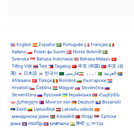
English
Español
Português
Français
Italiano
Polski
Suomi
Norsk Bokmål
Svenska
Bahasa Indonesia
Bahasa Melayu
Tiếng Việt
ไทย
Tagalog
中文 (中国)
中文 (台
灣)
日本語
한국어
فارسی
اردو
العربية
Afrikaans
Türkçe
Română
български
Hrvatski
Čeština
Magyar
Slovenčina
Slovenščina
Русский
Українська
Հայերեն
ქართული
Монгол хэл
Deutsch
Bosanski
Eesti
Lietuviškai
Latviešu valoda
македонски јазик
Kiswahili
Shqip
Српски
језик
ភាសាខ្មែរ
ພາສາລາວ
हिन्दी
עברית