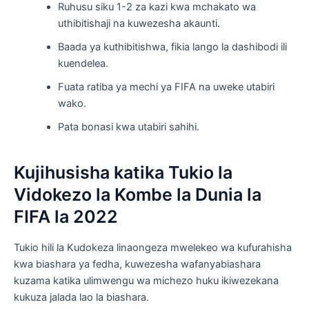
Ruhusu siku 1-2 za kazi kwa mchakato wa
uthibitishaji na kuwezesha akaunti.
Baada ya kuthibitishwa, fikia lango la dashibodi ili
kuendelea.
Fuata ratiba ya mechi ya FIFA na uweke utabiri
wako.
Pata bonasi kwa utabiri sahihi.
Kujihusisha katika Tukio la
Vidokezo la Kombe la Dunia la
FIFA la 2022
Tukio hili la Kudokeza linaongeza mwelekeo wa kufurahisha
kwa biashara ya fedha, kuwezesha wafanyabiashara
kuzama katika ulimwengu wa michezo huku ikiwezekana
kukuza jalada lao la biashara.