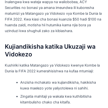
Inalengwa kwa wateja wapya na waliobobea, ACY
Securities no bonasi ya amana imeundwa ili kuboresha
matumizi ya Matangazo ya Vidokezo vya Kombe la Dunia la
FIFA 2022. Kwa kiasi cha bonasi kuanzia $50 hadi $100 na
huenda zaidi, motisha hii hutumika kama njia bora ya
uzinduzi kwa shughuli zako za kibiashara.
Kujiandikisha katika Ukuzaji wa
Vidokezo
Kushiriki katika Matangazo ya Vidokezo kwenye Kombe la
Dunia la FIFA 2022 kumerahisishwa na kufaa mtumiaji:
Anzisha mchakato wa kujiandikisha, hakikisha
kuwa maelezo yote yaliyotolewa ni sahihi.
Zingatia mahitaji ya wakala kwa kuthibitisha
kitambulisho chako cha kitaifa.