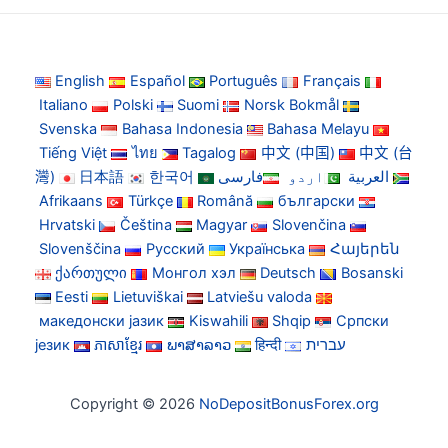
English
Español
Português
Français
Italiano
Polski
Suomi
Norsk Bokmål
Svenska
Bahasa Indonesia
Bahasa Melayu
Tiếng Việt
ไทย
Tagalog
中文 (中国)
中文 (台
灣)
日本語
한국어
فارسی
اردو
العربية
Afrikaans
Türkçe
Română
български
Hrvatski
Čeština
Magyar
Slovenčina
Slovenščina
Русский
Українська
Հայերեն
ქართული
Монгол хэл
Deutsch
Bosanski
Eesti
Lietuviškai
Latviešu valoda
македонски јазик
Kiswahili
Shqip
Српски
језик
ភាសាខ្មែរ
ພາສາລາວ
हिन्दी
עברית
Copyright © 2026
NoDepositBonusForex.org