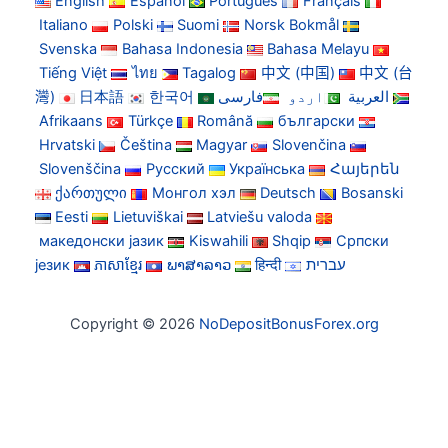
English
Español
Português
Français
Italiano
Polski
Suomi
Norsk Bokmål
Svenska
Bahasa Indonesia
Bahasa Melayu
Tiếng Việt
ไทย
Tagalog
中文 (中国)
中文 (台
灣)
日本語
한국어
فارسی
اردو
العربية
Afrikaans
Türkçe
Română
български
Hrvatski
Čeština
Magyar
Slovenčina
Slovenščina
Русский
Українська
Հայերեն
ქართული
Монгол хэл
Deutsch
Bosanski
Eesti
Lietuviškai
Latviešu valoda
македонски јазик
Kiswahili
Shqip
Српски
језик
ភាសាខ្មែរ
ພາສາລາວ
हिन्दी
עברית
Copyright © 2026
NoDepositBonusForex.org