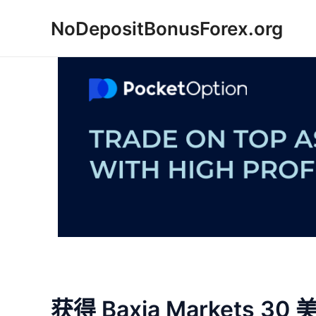
跳
NoDepositBonusForex.org
至
内
容
获得 Baxia Markets 3