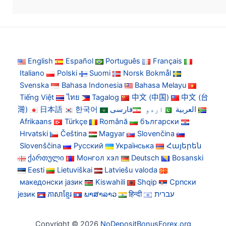
English
Español
Português
Français
Italiano
Polski
Suomi
Norsk Bokmål
Svenska
Bahasa Indonesia
Bahasa Melayu
Tiếng Việt
ไทย
Tagalog
中文 (中国)
中文 (台
灣)
日本語
한국어
فارسی
اردو
العربية
Afrikaans
Türkçe
Română
български
Hrvatski
Čeština
Magyar
Slovenčina
Slovenščina
Русский
Українська
Հայերեն
ქართული
Монгол хэл
Deutsch
Bosanski
Eesti
Lietuviškai
Latviešu valoda
македонски јазик
Kiswahili
Shqip
Српски
језик
ភាសាខ្មែរ
ພາສາລາວ
हिन्दी
עברית
Copyright © 2026
NoDepositBonusForex.org