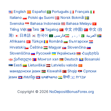
English
Español
Português
Français
Italiano
Polski
Suomi
Norsk Bokmål
Svenska
Bahasa Indonesia
Bahasa Melayu
Tiếng Việt
ไทย
Tagalog
中文 (中国)
中文 (台
灣)
日本語
한국어
فارسی
اردو
العربية
Afrikaans
Türkçe
Română
български
Hrvatski
Čeština
Magyar
Slovenčina
Slovenščina
Русский
Українська
Հայերեն
ქართული
Монгол хэл
Deutsch
Bosanski
Eesti
Lietuviškai
Latviešu valoda
македонски јазик
Kiswahili
Shqip
Српски
језик
ភាសាខ្មែរ
ພາສາລາວ
हिन्दी
עברית
Copyright © 2026
NoDepositBonusForex.org