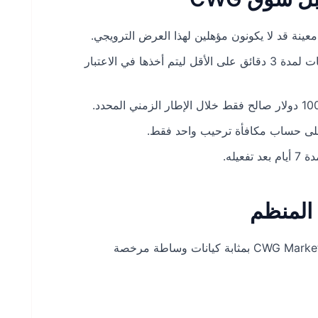
عينة قد لا يكونون مؤهلين لهذا العرض الترويجي.
متطلبات مدة التداول: يجب الحفاظ على الصفقات لمدة 3 دقائق على الأقل ليتم أخذها في الاعتبار
لى حساب مكافأة ترحيب واحد فقط.
يله.
تعد CWG Markets Ltd (المملكة المتحدة) وCWG Markets Ltd (VU) بمثابة كيانات وساطة مرخصة