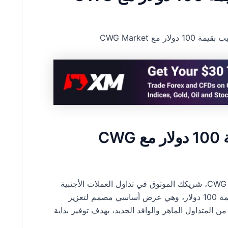
ر مع CWG Market
احصل على مكافأة ترحيب بقيمة 100 دولار مع CWG
ادخل إلى عالم الأسواق المالية النابض بالحياة مع CWG Market، شريكك الموثوق في تداول العملات الأجنبية
والعملات المشفرة. يسعدنا أن نقدم لك مكافأة ترحيبية بقيمة 100 دولار، وهي عرض أساسي مصمم لتعزيز
المتداول الماهر والوافد الجديد، بهدف توفير بداية