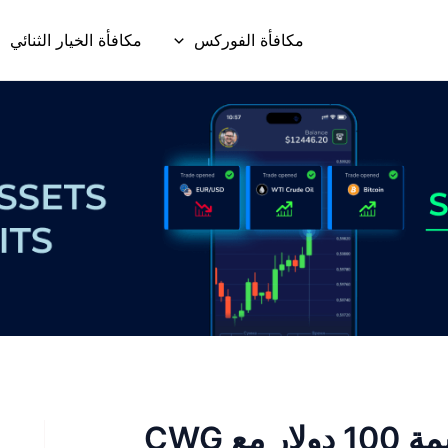
مكافأة الفوركس
مكافأة الخيار الثنائي
احصل على مكافأة ترحيب بقيمة 100 دولار مع CWG