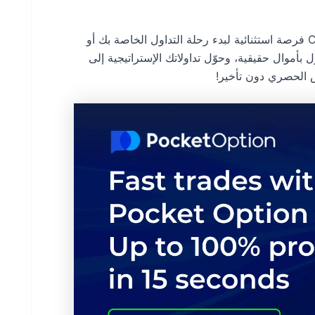
تمثل المكافأة الترحيبية بقيمة 100 دولار من CWG Market فرصة استثنائية لبدء رحلة التداول الخاصة بك أو
ل بأموال حقيقية، وحوّل تداولاتك الإستراتيجية إلى
ض الحصري دون تأخير!