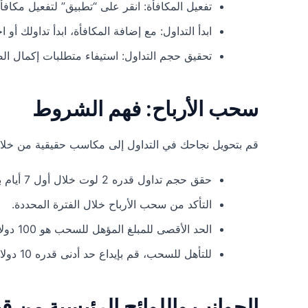
تفعيل المكافأة: انقر على “تطبيق” لتفعيل مكافأة الترحي
ابدأ التداول: مع إضافة المكافأة، ابدأ تداولك أو 
تحقيق حجم التداول: استيفاء متطلبات إكمال الصفقات بإجمالي 2 ل
سحب الأرباح: فهم الشروط
قم بتحويل نجاحك في التداول إلى مكاسب حقيقية من خلا
حقق حجم تداول قدره 2 لوت خلال أول 7 أيام بعد استلام المكافأة.
التأكد من سحب الأرباح خلال الفترة المحددة.
الحد الأقصى للمبلغ المؤهل للسحب هو 100 دولار.
للتأهل للسحب، قم بإيداع حد أدنى قدره 10 دولارات في حسابك الحقيقي وتداول بحد أدنى 0.1 لوت.
الجوانب واللوائح الرئيسية من قبل