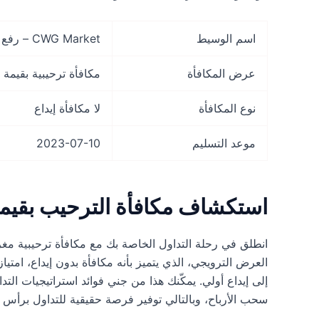
اسم الوسيط
CWG Market – رفع طموحاتك التجارية
عرض المكافأة
مكافأة ترحيبية بقيمة 100 دولار
نوع المكافأة
لا مكافأة إيداع
موعد التسليم
2023-07-10
استكشاف مكافأة الترحيب بقيمة 100 دول
العرض الترويجي، الذي يتميز بأنه مكافأة بدون إيداع، امتي
إلى إيداع أولي. يمكّنك هذا من جني فوائد استراتيجيات التد
سحب الأرباح، وبالتالي توفير فرصة حقيقية للتداول برأس م