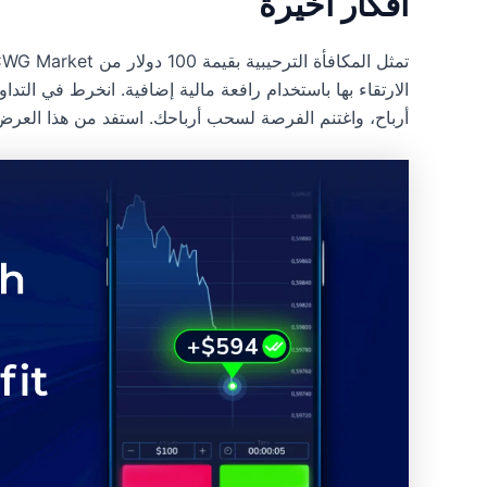
افكار اخيرة
الارتقاء بها باستخدام رافعة مالية إضافية. انخرط في التداو
أرباح، واغتنم الفرصة لسحب أرباحك. استفد من هذا العر