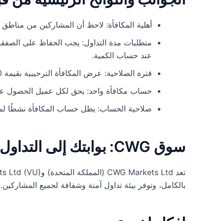
أهلية المكافأة: لاحظ أن المشاركين من مناطق م
عند حساب الكمية.
فترة الصلاحية: عرض المكافأة الترحيبية بقيمة 100 دولار صالح فقط خلال الإطار الزمني المحدد.
حساب مكافأة واحد: يحق لكل عميل الحصول ع
صلاحية الحساب: يظل حساب المكافأة نشطًا لمدة 7 أيام بعد تفع
سوق CWG: بوابتك إلى التداول المنظم
بالكامل، وتوفر بيئة تداول آمنة وشفافة لجميع المشاركين.