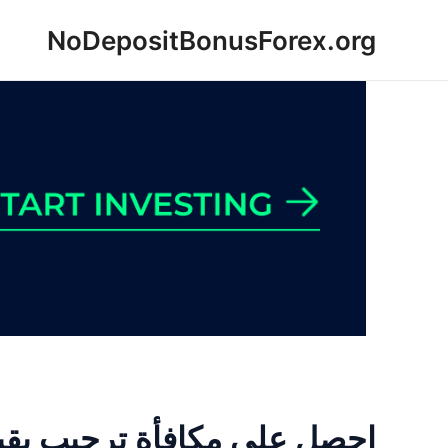
خطي
NoDepositBonusForex.org
لى
لمحتوى