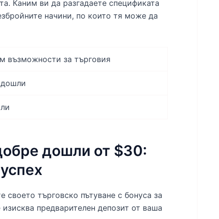
та. Каним ви да разгадаете спецификата
езбройните начини, по които тя може да
ъм възможности за търговия
 дошли
шли
добре дошли от $30:
 успех
е своето търговско пътуване с бонуса за
е изисква предварителен депозит от ваша