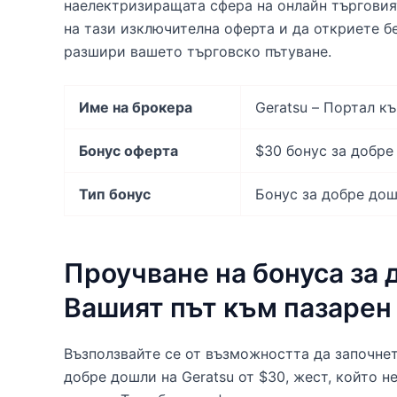
наелектризиращата сфера на онлайн търговия
на тази изключителна оферта и да откриете б
разшири вашето търговско пътуване.
Име на брокера
Geratsu – Портал к
Бонус оферта
$30 бонус за добре
Тип бонус
Бонус за добре до
Проучване на бонуса за 
Вашият път към пазарен
Възползвайте се от възможността да започнет
добре дошли на Geratsu от $30, жест, който н