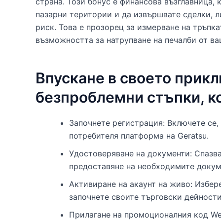
страна. Този бонус е финансова възглавница, 
пазарни територии и да извършвате сделки, л
риск. Това е прозорец за измерване на тръпка
възможността за натрупване на печалби от ва
Впускане в своето прикл
безпроблемни стъпки, к
Започнете регистрация: Включете се, 
потребителя платформа на Geratsu.
Удостоверяване на документи: Спазва
предоставяне на необходимите докум
Активиране на акаунт на живо: Избере
започнете своите търговски дейности
Прилагане на промоционалния код We