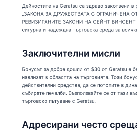
Дейностите на Geratsu са здраво закотвени в 
„ЗАКОНА ЗА ДРУЖЕСТВАТА С ОГРАНИЧЕНА ОТ
РЕВИЗИРАНИТЕ ЗАКОНИ НА СЕЙНТ ВИНСЕНТ И 
сигурна и надеждна търговска среда за всичк
Заключителни мисли
Бонусът за добре дошли от $30 от Geratsu е 
навлизат в областта на търговията. Този бону
действителни средства, да се потопите в дин
събирате печалби. Възползвайте се от тази в
търговско пътуване с Geratsu.
Адресирани често срещ