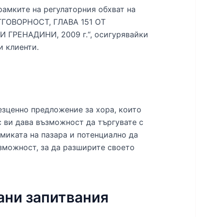
рамките на регулаторния обхват на
ГОВОРНОСТ, ГЛАВА 151 ОТ
ГРЕНАДИНИ, 2009 г.“, осигурявайки
и клиенти.
безценно предложение за хора, които
с ви дава възможност да търгувате с
амиката на пазара и потенциално да
ъзможност, за да разширите своето
ани запитвания