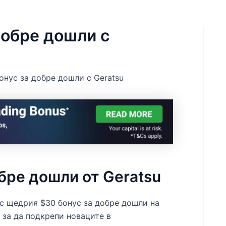
добре дошли с
онус за добре дошли с Geratsu
бре дошли от Geratsu
 с щедрия $30 бонус за добре дошли на
 за да подкрепи новаците в