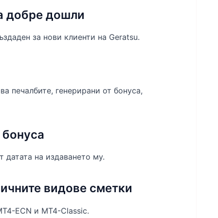
за добре дошли
здаден за нови клиенти на Geratsu.
ва печалбите, генерирани от бонуса,
0 бонуса
т датата на издаването му.
личните видове сметки
T4-ECN и MT4-Classic.