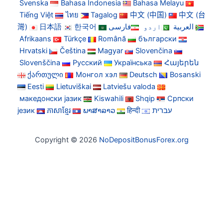
Svenska
Bahasa Indonesia
Bahasa Melayu
Tiếng Việt
ไทย
Tagalog
中文 (中国)
中文 (台
灣)
日本語
한국어
فارسی
اردو
العربية
Afrikaans
Türkçe
Română
български
Hrvatski
Čeština
Magyar
Slovenčina
Slovenščina
Русский
Українська
Հայերեն
ქართული
Монгол хэл
Deutsch
Bosanski
Eesti
Lietuviškai
Latviešu valoda
македонски јазик
Kiswahili
Shqip
Српски
језик
ភាសាខ្មែរ
ພາສາລາວ
हिन्दी
עברית
Copyright © 2026
NoDepositBonusForex.org