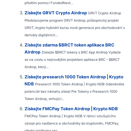
předtím pomocí FundedNext...
Získejte GRVT Crypto Airdrop
GRVT Crypto Airdrop
Představujeme program GRVT Airdrop, průkopnický projekt
GRVT, krypto hybridní burzu nové generace pro obchodování s
deriváty digitálních...
Získejte zdarma $BRCT token aplikace BRC
Airdrop
Získejte $BRCT tokeny s BRC App Airdrop Vydejte
se na cestu s nejnovějším projektem aplikace BRC – $BRCT
Airdrop, který...
Získejte presearch 1000 Token Airdrop | Krypto
NDB
Presearch 1000 Token Airdrop | Krypto NDB Odemkněte
potenciál bez námahy získat Pre Tokeny s Presearch 1000
Token Airdrop, strhující...
Získejte FMCPay Token Airdrop | Krypto NDB
FMCPay Token Airdrop | Krypto NDB V rámci vzrušujícího
vývoje pro nadšence a obchodníky do kryptoměn, FMCPay,
přední platforma pro...