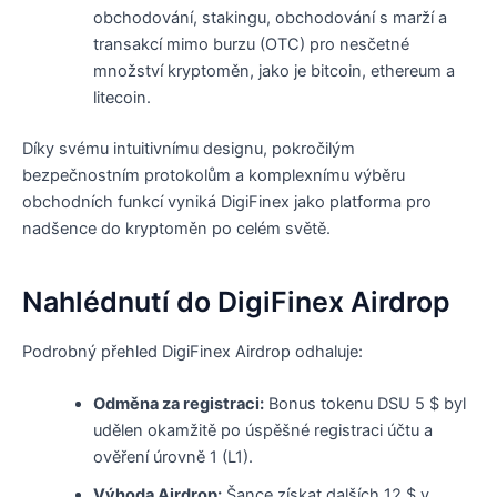
obchodování, stakingu, obchodování s marží a
transakcí mimo burzu (OTC) pro nesčetné
množství kryptoměn, jako je bitcoin, ethereum a
litecoin.
Díky svému intuitivnímu designu, pokročilým
bezpečnostním protokolům a komplexnímu výběru
obchodních funkcí vyniká DigiFinex jako platforma pro
nadšence do kryptoměn po celém světě.
Nahlédnutí do DigiFinex Airdrop
Podrobný přehled DigiFinex Airdrop odhaluje:
Odměna za registraci:
Bonus tokenu DSU 5 $ byl
udělen okamžitě po úspěšné registraci účtu a
ověření úrovně 1 (L1).
Výhoda Airdrop:
Šance získat dalších 12 $ v