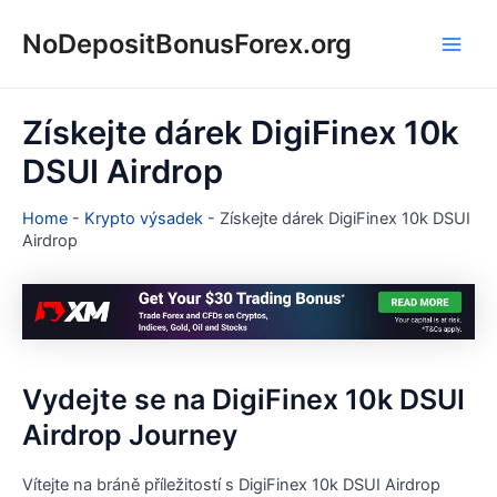
Přeskočit
NoDepositBonusForex.org
na
Main
obsah
Men
Získejte dárek DigiFinex 10k
DSUI Airdrop
Home
-
Krypto výsadek
-
Získejte dárek DigiFinex 10k DSUI
Airdrop
Vydejte se na DigiFinex 10k DSUI
Airdrop Journey
Vítejte na bráně příležitostí s DigiFinex 10k DSUI Airdrop