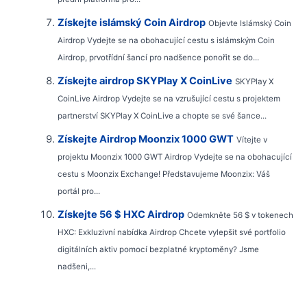
Získejte islámský Coin Airdrop
Objevte Islámský Coin
Airdrop Vydejte se na obohacující cestu s islámským Coin
Airdrop, prvotřídní šancí pro nadšence ponořit se do...
Získejte airdrop SKYPlay X CoinLive
SKYPlay X
CoinLive Airdrop Vydejte se na vzrušující cestu s projektem
partnerství SKYPlay X CoinLive a chopte se své šance...
Získejte Airdrop Moonzix 1000 GWT
Vítejte v
projektu Moonzix 1000 GWT Airdrop Vydejte se na obohacující
cestu s Moonzix Exchange! Představujeme Moonzix: Váš
portál pro...
Získejte 56 $ HXC Airdrop
Odemkněte 56 $ v tokenech
HXC: Exkluzivní nabídka Airdrop Chcete vylepšit své portfolio
digitálních aktiv pomocí bezplatné kryptoměny? Jsme
nadšeni,...