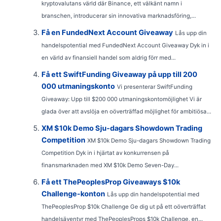
kryptovalutans värld där Binance, ett välkänt namn i
branschen, introducerar sin innovativa marknadsföring,...
Få en FundedNext Account Giveaway
Lås upp din
handelspotential med FundedNext Account Giveaway Dyk in i
en värld av finansiell handel som aldrig förr med...
Få ett SwiftFunding Giveaway på upp till 200
000 utmaningskonto
Vi presenterar SwiftFunding
Giveaway: Upp till $200 000 utmaningskontomöjlighet Vi är
glada över att avslöja en oöverträffad möjlighet för ambitiösa...
XM $10k Demo Sju-dagars Showdown Trading
Competition
XM $10k Demo Sju-dagars Showdown Trading
Competition Dyk in i hjärtat av konkurrensen på
finansmarknaden med XM $10k Demo Seven-Day...
Få ett ThePeoplesProp Giveaways $10k
Challenge-konton
Lås upp din handelspotential med
ThePeoplesProp $10k Challenge Ge dig ut på ett oöverträffat
handelsäventyr med ThePeoplesProps $10k Challenge, en...