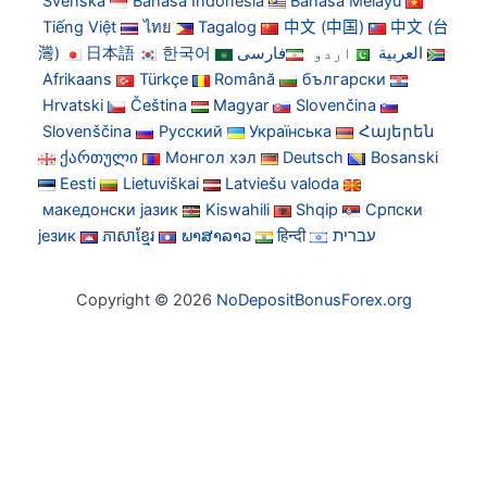
Svenska
Bahasa Indonesia
Bahasa Melayu
Tiếng Việt
ไทย
Tagalog
中文 (中国)
中文 (台
灣)
日本語
한국어
فارسی
اردو
العربية
Afrikaans
Türkçe
Română
български
Hrvatski
Čeština
Magyar
Slovenčina
Slovenščina
Русский
Українська
Հայերեն
ქართული
Монгол хэл
Deutsch
Bosanski
Eesti
Lietuviškai
Latviešu valoda
македонски јазик
Kiswahili
Shqip
Српски
језик
ភាសាខ្មែរ
ພາສາລາວ
हिन्दी
עברית
Copyright © 2026
NoDepositBonusForex.org