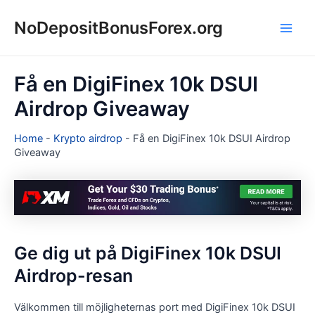
Hoppa
NoDepositBonusForex.org
till
Main
innehåll
Men
Få en DigiFinex 10k DSUI
Airdrop Giveaway
Home
-
Krypto airdrop
-
Få en DigiFinex 10k DSUI Airdrop
Giveaway
Ge dig ut på DigiFinex 10k DSUI
Airdrop-resan
Välkommen till möjligheternas port med DigiFinex 10k DSUI