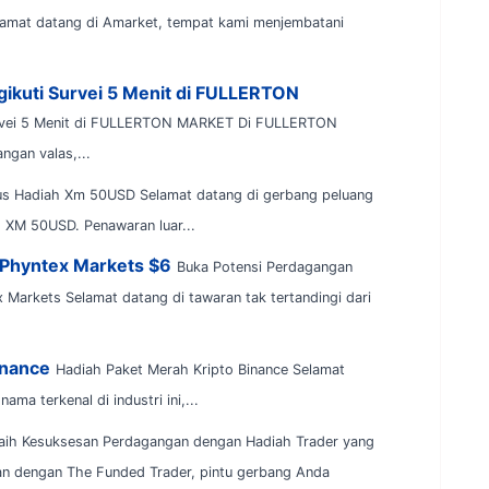
lamat datang di Amarket, tempat kami menjembatani
ikuti Survei 5 Menit di FULLERTON
urvei 5 Menit di FULLERTON MARKET Di FULLERTON
ngan valas,...
s Hadiah Xm 50USD Selamat datang di gerbang peluang
 XM 50USD. Penawaran luar...
 Phyntex Markets $6
Buka Potensi Perdagangan
Markets Selamat datang di tawaran tak tertandingi dari
inance
Hadiah Paket Merah Kripto Binance Selamat
ma terkenal di industri ini,...
aih Kesuksesan Perdagangan dengan Hadiah Trader yang
gan dengan The Funded Trader, pintu gerbang Anda