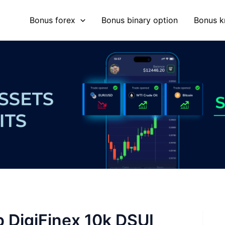
Bonus forex
Bonus binary option
Bonus k
 DigiFinex 10k DSUI