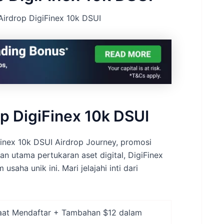
irdrop DigiFinex 10k DSUI
op DigiFinex 10k DSUI
inex 10k DSUI Airdrop Journey, promosi
uan utama pertukaran aset digital, DigiFinex
ha unik ini. Mari jelajahi inti dari
aat Mendaftar + Tambahan $12 dalam