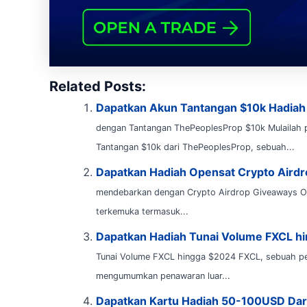
Related Posts:
Dapatkan Akun Tantangan $10k Hadia
dengan Tantangan ThePeoplesProp $10k Mulailah p
Tantangan $10k dari ThePeoplesProp, sebuah...
Dapatkan Hadiah Opensat Crypto Airdr
mendebarkan dengan Crypto Airdrop Giveaways Ope
terkemuka termasuk...
Dapatkan Hadiah Tunai Volume FXCL h
Tunai Volume FXCL hingga $2024 FXCL, sebuah pe
mengumumkan penawaran luar...
Dapatkan Kartu Hadiah 50-100USD Dar