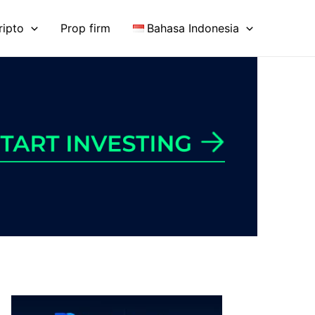
ripto
Prop firm
Bahasa Indonesia