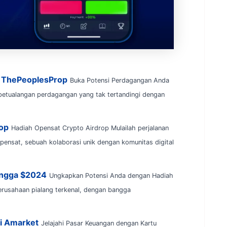
h ThePeoplesProp
Buka Potensi Perdagangan Anda
etualangan perdagangan yang tak tertandingi dengan
op
Hadiah Opensat Crypto Airdrop Mulailah perjalanan
nsat, sebuah kolaborasi unik dengan komunitas digital
ingga $2024
Ungkapkan Potensi Anda dengan Hadiah
rusahaan pialang terkenal, dengan bangga
i Amarket
Jelajahi Pasar Keuangan dengan Kartu