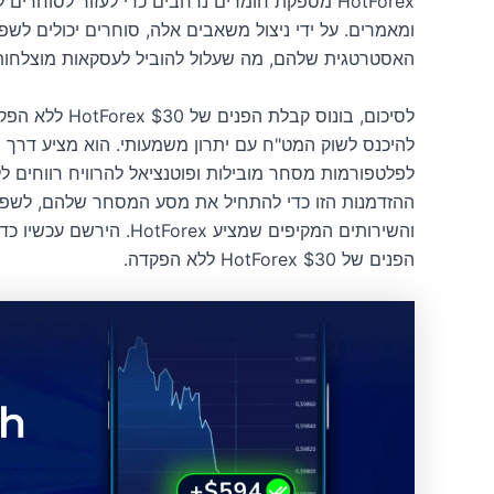
HotForex מספקת חומרים נרחבים כדי לעזור לסוחר
ומאמרים. על ידי ניצול משאבים אלה, סוחרים יכולים ל
האסטרטגית שלהם, מה שעלול להוביל לעסקאות מוצלחות י
לסיכום, בונוס ק
להיכנס לשוק המט"ח עם יתרון משמעותי. הוא מציע דרך נ
לפלטפורמות מסחר מובילות ופוטנציאל להרוויח רווחים ל
ההזדמנות הזו כדי להתחיל את מסע המסחר שלהם, לשפר
והשירותים המקיפים שמציע 
הפנים של HotForex $30 ללא הפקדה.