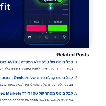
Related Posts:
קבל בונוס של $50 ללא הפקדה | AVFX בונוס ללא הפקדה
ראשונית ב-AVFX היציאה למסע המסחר במט"ח שלך מעולם לא הייתה נגישה או מזמינה...
קבל בונוס קבלת פנים של Oxshare | בונוס ללא הפקדה בפורקס
הבונוס ללא הפקדה של Oxshare צאו למסע מסחר מרגש עם בונוס ללא הפקדה שאין...
קבל בונוס מסחר של 100 דולר Hex Markets | בונוס ללא הפקדה בפורקס
של $100 ב-Hex Markets התחל את הרפתקת המסחר שלך עם דחיפה משמעותית מ-Hex Markets באמצעות הצעת...