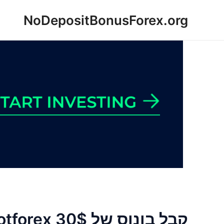
ילוג
NoDepositBonusForex.org
תוכן
קבל בונוס של Hotforex 30$ ללא הפקדה 2022