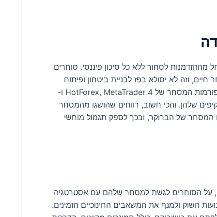
דה
ות רבים, החל מההזדמנות לסחור ללא כל סיכון פיננסי. סוחרים
יים, וזה לא יסולא בפז לבניית ביטחון ופיתוח
אסטרטגיה. יתרה מכך, בונוס זה מאפשר לחקור את פלטפורמות המסחר של HotForex, MetaTrader 4 ו-
סחר המקיפים שלהן. והכי חשוב, רווחים שהושגו מהמסחר
ח המסחר של הברוקר, ובכך לספק תגמול מוחשי
כדי למקסם את היתרונות של בונוס ללא פיקדון בסך $30, על הסוחרים לגשת למסחר שלהם עם אסטרטגיה
עות השוק ולמנף את המשאבים החינוכיים הזמינים.