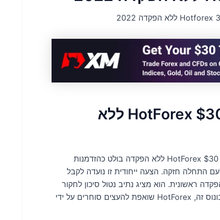
בונוס קבלת פנים בלעדי של HotForex $30 ללא
בעולם הדינמי של מסחר במט"ח, בונוס קבלת הפנים של HotForex $30 ללא הפקדה בולט כהזדמנות
 התחלה חזקה. הצעה ייחודית זו נועדה לקבל
ה ראשונית. הוא מציג נתיב נטול סיכון לחקור
את השווקים ולצבור ניסיון מסחר יקר ערך. על ידי הצעת בונוס זה, HotForex שואפת להעצים סוחרים על ידי