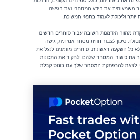
ים לפתח את כישוריהם, כולל סמינרים מקוונים, הדרכות
שפר משמעותית את הידע המסחרי ואת הגישה
ותר וליכולת לעמוד בתנאי המשיכה.
בלת הפנים של HotForex $30 ללא הפקדה מהווה הזדמנות חשובה עבור סוחרים חדשים
טולת סיכון לצבור חווית מסחר אמיתית, גישה
לא כל השקעה ראשונית. סוחרים מוזמנים לנצל את
 את כישורי המסחר שלהם ולחקור את התכונות
HotForex. הירשם עכשיו כדי לצאת להרפתקת המסחר שלך עם בונוס קבלת