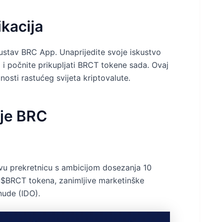
ikacija
sustav BRC App. Unaprijedite svoje iskustvo
 i počnite prikupljati BRCT tokene sada. Ovaj
dnosti rastućeg svijeta kriptovalute.
cije BRC
ovu prekretnicu s ambicijom dosezanja 10
e $BRCT tokena, zanimljive marketinške
ude (IDO).