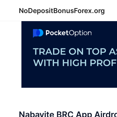
Skip
NoDepositBonusForex.org
to
content
Nabavite BRC App Airdr