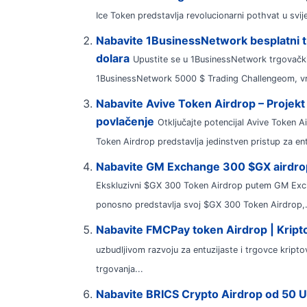
Ice Token predstavlja revolucionarni pothvat u svijet
Nabavite 1BusinessNetwork besplatni tr
dolara
Upustite se u 1BusinessNetwork trgovačk
1BusinessNetwork 5000 $ Trading Challengeom, v
Nabavite Avive Token Airdrop – Projekt
povlačenje
Otključajte potencijal Avive Token 
Token Airdrop predstavlja jedinstven pristup za ent
Nabavite GM Exchange 300 $GX airdrop
Ekskluzivni $GX 300 Token Airdrop putem GM Exc
ponosno predstavlja svoj $GX 300 Token Airdrop,.
Nabavite FMCPay token Airdrop | Krip
uzbudljivom razvoju za entuzijaste i trgovce krip
trgovanja...
Nabavite BRICS Crypto Airdrop od 50 