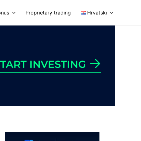
onus
Proprietary trading
Hrvatski