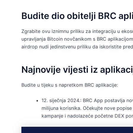
Budite dio obitelji BRC apl
Zgrabite ovu iznimnu priliku za integraciju u eko
upravljanja Bitcoin novčanikom s BRC aplikacijom
airdrop nudi jedinstvenu priliku da iskoristite pre
Najnovije vijesti iz aplika
Budite u tijeku s napretkom BRC aplikacije:
12. siječnja 2024.: BRC App postavlja n
milijuna korisnika. Očekujte nove popis
kampanje i nadolazeće početne DEX pon