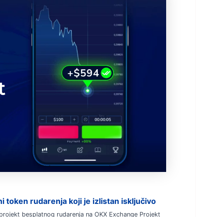
 token rudarenja koji je izlistan isključivo
 projekt besplatnog rudarenja na OKX Exchange Projekt