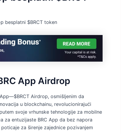
p besplatni $BRCT token
BRC App Airdrop
C App—$BRCT Airdrop, osmišljenim da
novacija u blockchainu, revolucionirajući
e putem svoje vrhunske tehnologije za mobilne
nica za entuzijaste BRC App da bez napora
poticaje za širenje zajednice pozivanjem