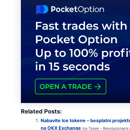
Related Posts:
Nabavite Ice tokene – besplatni projektni
na OKX Exchange
Ice Token – Revolucionarni