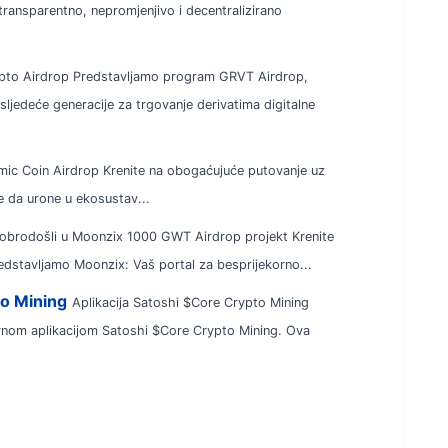
transparentno, nepromjenjivo i decentralizirano
to Airdrop Predstavljamo program GRVT Airdrop,
sljedeće generacije za trgovanje derivatima digitalne
lamic Coin Airdrop Krenite na obogaćujuće putovanje uz
te da urone u ekosustav...
obrodošli u Moonzix 1000 GWT Airdrop projekt Krenite
dstavljamo Moonzix: Vaš portal za besprijekorno...
to Mining
Aplikacija Satoshi $Core Crypto Mining
tivnom aplikacijom Satoshi $Core Crypto Mining. Ova