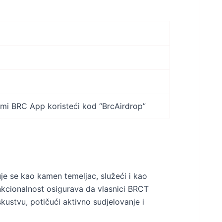
ormi BRC App koristeći kod “BrcAirdrop”
e se kao kamen temeljac, služeći i kao
unkcionalnost osigurava da vlasnici BRCT
ustvu, potičući aktivno sudjelovanje i