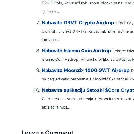
BRICS Coin, koristeći robusnost blockchaina, nudi 
rješenje...
Nabavite GRVT Crypto Airdrop
GRVT Cryp
pionirski projekt GRVT-a, kripto hibridne razmjene 
imovine....
Nabavite Islamic Coin Airdrop
Otkrijte Is
Islamic Coin Airdrop, vrhunsku priliku za entuzijas
Nabavite Moonzix 1000 GWT Airdrop
D
na nagrađivano putovanje s Moonzix Exchange! Pre
Nabavite aplikaciju Satoshi $Core Cryp
Zaronite u carstvo rudarenja kriptovaluta s inova
aplikacija nudi...
Leave a Comment