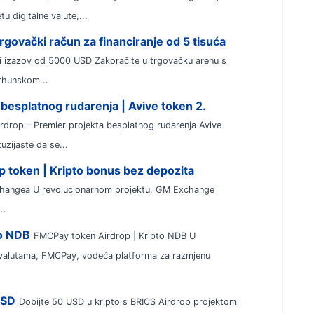
u digitalne valute,...
govački račun za financiranje od 5 tisuća
i izazov od 5000 USD Zakoračite u trgovačku arenu s
rhunskom...
 besplatnog rudarenja | Avive token 2.
Airdrop – Premier projekta besplatnog rudarenja Avive
uzijaste da se...
 token | Kripto bonus bez depozita
hangea U revolucionarnom projektu, GM Exchange
..
to NDB
FMCPay token Airdrop | Kripto NDB U
tovalutama, FMCPay, vodeća platforma za razmjenu
USD
Dobijte 50 USD u kripto s BRICS Airdrop projektom