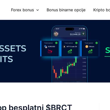
Forex bonus
Bonus binarne opcije
Kripto b
op besplatni $BRCT