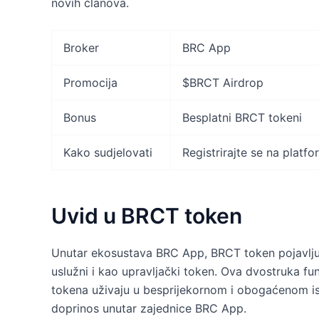
novih članova.
Broker
BRC App
Promocija
$BRCT Airdrop
Bonus
Besplatni BRCT tokeni
Kako sudjelovati
Registrirajte se na platf
Uvid u BRCT token
Unutar ekosustava BRC App, BRCT token pojavljuj
uslužni i kao upravljački token. Ova dvostruka f
tokena uživaju u besprijekornom i obogaćenom isk
doprinos unutar zajednice BRC App.