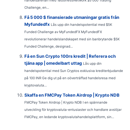
handelsarenan med 1BusinessNetwork $5 000 Trading
Challenge, en...
Få 5 000 $ finansierade utmaningar gratis från
Myfundedfx
Lås upp din handelspotential med $5K
Funded Challenge av MyFundedFX MyFundedFX
revolutionerar handelslandskapet med sin banbrytande $5K
Funded Challenge, designad...
Få en Sun Crypto 100rs kredit | Referera och
tjäna app | omedelbart uttag
Lås upp din
handelspotential med Sun Cryptos exklusiva krediterbjudande
på 100 INR Ge dig ut på en oöverträffad handelsresa med
kryptovaluta...
Skaffa en FMCPay Token Airdrop | Krypto NDB
FMCPay Token Airdrop | Krypto NDB I en spännande
utveckling för kryptovaluta-entusiaster och handlare avslöjar
FMCPay, en ledande kryptovalutahandelsplattform, sin...