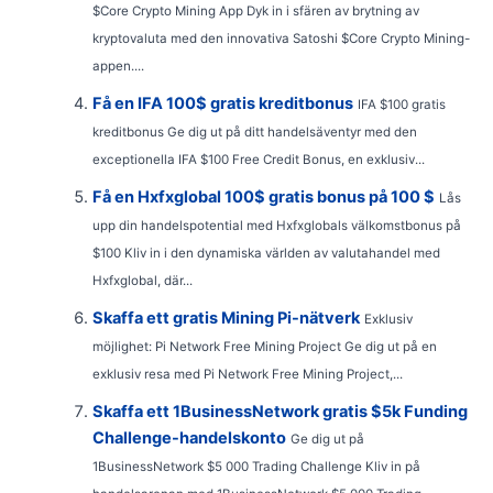
$Core Crypto Mining App Dyk in i sfären av brytning av
kryptovaluta med den innovativa Satoshi $Core Crypto Mining-
appen....
Få en IFA 100$ gratis kreditbonus
IFA $100 gratis
kreditbonus Ge dig ut på ditt handelsäventyr med den
exceptionella IFA $100 Free Credit Bonus, en exklusiv...
Få en Hxfxglobal 100$ gratis bonus på 100 $
Lås
upp din handelspotential med Hxfxglobals välkomstbonus på
$100 Kliv in i den dynamiska världen av valutahandel med
Hxfxglobal, där...
Skaffa ett gratis Mining Pi-nätverk
Exklusiv
möjlighet: Pi Network Free Mining Project Ge dig ut på en
exklusiv resa med Pi Network Free Mining Project,...
Skaffa ett 1BusinessNetwork gratis $5k Funding
Challenge-handelskonto
Ge dig ut på
1BusinessNetwork $5 000 Trading Challenge Kliv in på