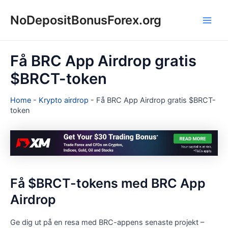
Hoppa
NoDepositBonusForex.org
till
Main
innehåll
Men
Få BRC App Airdrop gratis
$BRCT-token
Home
-
Krypto airdrop
-
Få BRC App Airdrop gratis $BRCT-
token
Få $BRCT-tokens med BRC App
Airdrop
Ge dig ut på en resa med BRC-appens senaste projekt –