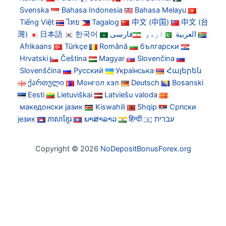
Svenska
Bahasa Indonesia
Bahasa Melayu
Tiếng Việt
ไทย
Tagalog
中文 (中国)
中文 (台
灣)
日本語
한국어
فارسی
اردو
العربية
Afrikaans
Türkçe
Română
български
Hrvatski
Čeština
Magyar
Slovenčina
Slovenščina
Русский
Українська
Հայերեն
ქართული
Монгол хэл
Deutsch
Bosanski
Eesti
Lietuviškai
Latviešu valoda
македонски јазик
Kiswahili
Shqip
Српски
језик
ភាសាខ្មែរ
ພາສາລາວ
हिन्दी
עברית
Copyright © 2026
NoDepositBonusForex.org