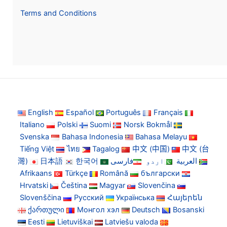
Terms and Conditions
English
Español
Português
Français
Italiano
Polski
Suomi
Norsk Bokmål
Svenska
Bahasa Indonesia
Bahasa Melayu
Tiếng Việt
ไทย
Tagalog
中文 (中国)
中文 (台
灣)
日本語
한국어
فارسی
اردو
العربية
Afrikaans
Türkçe
Română
български
Hrvatski
Čeština
Magyar
Slovenčina
Slovenščina
Русский
Українська
Հայերեն
ქართული
Монгол хэл
Deutsch
Bosanski
Eesti
Lietuviškai
Latviešu valoda