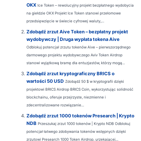
OKX
Ice Token – rewolucyjny projekt bezpłatnego wydobycia
na giełdzie OKX Projekt Ice Token stanowi przełomowe
przedsięwzięcie w świecie cyfrowej waluty,...
Zdobądź zrzut Aive Token – bezpłatny projekt
wydobywczy | Druga wypłata tokena Aive
Odblokuj potencjał zrzutu tokenów Aive – pierwszorzędnego
darmowego projektu wydobywczego Aviv Token Airdrop
stanowi wyjątkową bramę dla entuzjastów, którzy mogą...
Zdobądź zrzut kryptograficzny BRICS o
wartości 50 USD
Zdobądź 50 $ w kryptografii dzięki
projektowi BRICS Airdrop BRICS Coin, wykorzystując solidność
blockchainu, oferuje przejrzyste, niezmienne i
zdecentralizowane rozwiązanie...
Zdobądź zrzut 1000 tokenów Presearch | Krypto
NDB
Przeszukaj zrzut 1000 tokenów | Krypto NDB Odblokuj
potencjał łatwego zdobywania tokenów wstępnych dzięki
zrzutowi Presearch 1000 Token Airdrop, urzekającej...