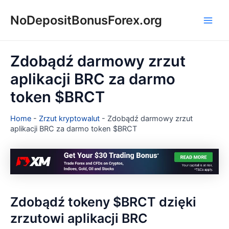
Skip
NoDepositBonusForex.org
to
Main
content
Men
Zdobądź darmowy zrzut
aplikacji BRC za darmo
token $BRCT
Home
-
Zrzut kryptowalut
-
Zdobądź darmowy zrzut
aplikacji BRC za darmo token $BRCT
Zdobądź tokeny $BRCT dzięki
zrzutowi aplikacji BRC