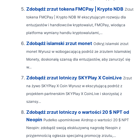
Zdobądź zrzut tokena FMCPay | Krypto NDB
Zrzut
tokena FMCPay | Krypto NDB W ekscytującym rozwoju dla
entuzjastów i handlowców kryptowalut, FMCPay, wiodąca
platforma wymiany handlu kryptowalutami,...
Zdobądź islamski zrzut monet
Odkryj islamski zrzut
monet Wyrusz w wzbogacającą podróż ze zrzutem Islamskiej
Monety, doskonałą szansą dla entuzjastów, aby zanurzyć się
w...
Zdobądź zrzut lotniczy SKYPlay X CoinLive
Zrzut
na żywo SKYPlay X Coin Wyrusz w ekscytującą podróż z
projektem partnerskim SKYPlay X CoinLive i skorzystaj z
szansy...
Zdobądź zrzut lotniczy o wartości 20 $ NPT od
Neopin
Pudełko upominkowe Airdrop o wartości 20 $ NPT
Neopin: zdobądź swoją ekskluzywną nagrodę Neopin z
przyjemnością ogłasza specjalną promocję zrzutu,...