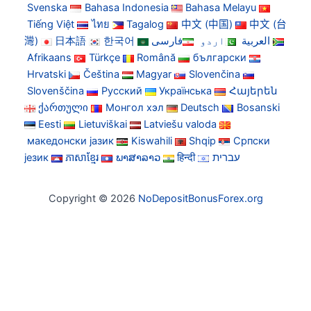
Svenska
Bahasa Indonesia
Bahasa Melayu
Tiếng Việt
ไทย
Tagalog
中文 (中国)
中文 (台
灣)
日本語
한국어
فارسی
اردو
العربية
Afrikaans
Türkçe
Română
български
Hrvatski
Čeština
Magyar
Slovenčina
Slovenščina
Русский
Українська
Հայերեն
ქართული
Монгол хэл
Deutsch
Bosanski
Eesti
Lietuviškai
Latviešu valoda
македонски јазик
Kiswahili
Shqip
Српски
језик
ភាសាខ្មែរ
ພາສາລາວ
हिन्दी
עברית
Copyright © 2026
NoDepositBonusForex.org