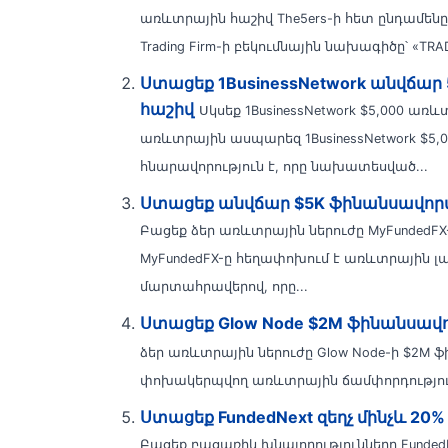
առևտրային հաշիվ The5ers-ի հետ ընդամենը 1
Trading Firm-ի բեկումնային նախագիծը՝ «TRAD
Ստացեք 1BusinessNetwork անվճար 5
հաշիվ
Սկսեք 1BusinessNetwork $5,000 ա
առևտրային ասպարեզ 1BusinessNetwork $5,000
հնարավորություն է, որը նախատեսված...
Ստացեք անվճար $5K ֆինանսավորվ
Բացեք ձեր առևտրային ներուժը MyFundedF
MyFundedFX-ը հեղափոխում է առևտրային լ
մարտահրավերով, որը...
Ստացեք Glow Node $2M ֆինանսավո
ձեր առևտրային ներուժը Glow Node-ի $2M 
փոխակերպվող առևտրային ճամփորդություն 
Ստացեք FundedNext զեղչ մինչև 20% |
Բացեք բացառիկ խնայողությունները Funded