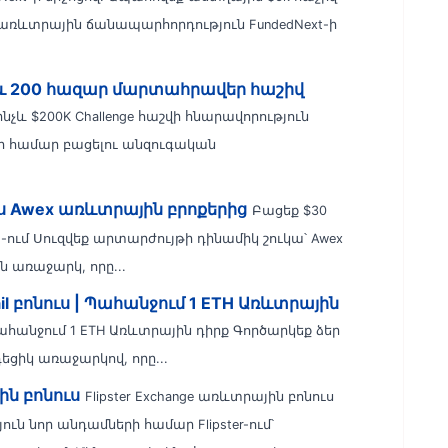
առևտրային ճանապարհորդություն FundedNext-ի
նչև 200 հազար մարտահրավեր հաշիվ
մինչև $200K Challenge հաշվի հնարավորություն
ի համար բացելու անզուգական
ս Awex առևտրային բրոքերից
Բացեք $30
g-ում Սուզվեք արտարժույթի դինամիկ շուկա՝ Awex
ան առաջարկ, որը...
ail բոնուս | Պահանջում 1 ETH Առևտրային
ս | Պահանջում 1 ETH Առևտրային դիրք Գործարկեք ձեր
եցիկ առաջարկով, որը...
ին բոնուս
Flipster Exchange առևտրային բոնուս
ն նոր անդամների համար Flipster-ում՝