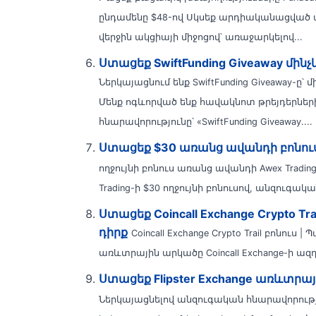
ընդամենը $48-ով Սկսեք արդիականացված 
վերջին ակցիայի միջոցով՝ առաջարկելով...
Ստացեք SwiftFunding Giveaway մի
Ներկայացնում ենք SwiftFunding Giveaway-ը՝ 
Մենք ոգևորված ենք հավակնոտ թրեյդերներ
հնարավորությունը՝ «SwiftFunding Giveaway....
Ստացեք $30 առանց ավանդի բոնու
ողջույնի բոնուս առանց ավանդի Awex Tradin
Trading-ի $30 ողջույնի բոնուսով, անզուգակ
Ստացեք Coincall Exchange Crypto Tr
դիրք
Coincall Exchange Crypto Trail բոնու
առևտրային արկածը Coincall Exchange-ի ազդ
Ստացեք Flipster Exchange առևտրայ
Ներկայացնելով անզուգական հնարավորությու