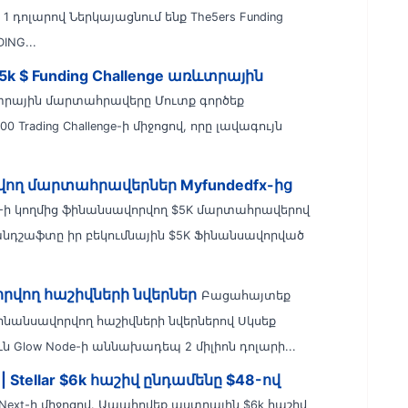
 դոլարով Ներկայացնում ենք The5ers Funding
ING...
k $ Funding Challenge առևտրային
ռևտրային մարտահրավերը Մուտք գործեք
 Trading Challenge-ի միջոցով, որը լավագույն
ող մարտահրավերներ Myfundedfx-ից
X-ի կողմից ֆինանսավորվող $5K մարտահրավերով
անդշաֆտը իր բեկումնային $5K Ֆինանսավորված
րվող հաշիվների նվերներ
Բացահայտեք
ֆինանսավորվող հաշիվների նվերներով Սկսեք
Glow Node-ի աննախադեպ 2 միլիոն դոլարի...
 Stellar $6k հաշիվ ընդամենը $48-ով
Next-ի միջոցով. Ապահովեք աստղային $6k հաշիվ