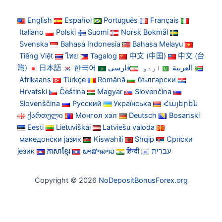
English
Español
Português
Français
Italiano
Polski
Suomi
Norsk Bokmål
Svenska
Bahasa Indonesia
Bahasa Melayu
Tiếng Việt
ไทย
Tagalog
中文 (中国)
中文 (台
灣)
日本語
한국어
فارسی
اردو
العربية
Afrikaans
Türkçe
Română
български
Hrvatski
Čeština
Magyar
Slovenčina
Slovenščina
Русский
Українська
Հայերեն
ქართული
Монгол хэл
Deutsch
Bosanski
Eesti
Lietuviškai
Latviešu valoda
македонски јазик
Kiswahili
Shqip
Српски
језик
ភាសាខ្មែរ
ພາສາລາວ
हिन्दी
עברית
Copyright © 2026
NoDepositBonusForex.org