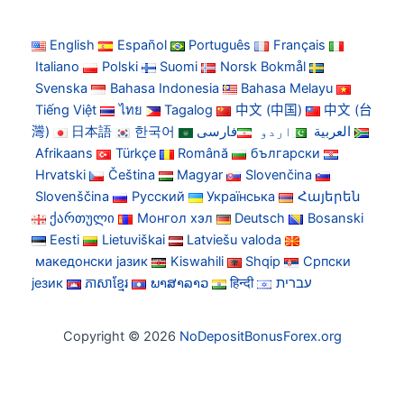
English
Español
Português
Français
Italiano
Polski
Suomi
Norsk Bokmål
Svenska
Bahasa Indonesia
Bahasa Melayu
Tiếng Việt
ไทย
Tagalog
中文 (中国)
中文 (台
灣)
日本語
한국어
فارسی
اردو
العربية
Afrikaans
Türkçe
Română
български
Hrvatski
Čeština
Magyar
Slovenčina
Slovenščina
Русский
Українська
Հայերեն
ქართული
Монгол хэл
Deutsch
Bosanski
Eesti
Lietuviškai
Latviešu valoda
македонски јазик
Kiswahili
Shqip
Српски
језик
ភាសាខ្មែរ
ພາສາລາວ
हिन्दी
עברית
Copyright © 2026
NoDepositBonusForex.org