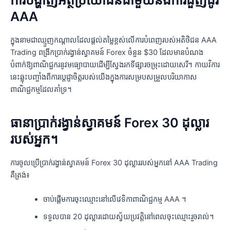
ការបង្ហាញអត្ថប្រយោជន៍ជាមួយនឹងការជួញដូរ
AAA
ក្នុងនាមជាឈ្មួញកណ្តាលដែលផ្តល់តម្លៃខ្ពស់លើការបំពេញរបស់អតិថិជន AAA
Trading ពង្រីកប្រាក់រង្វាន់ស្វាគមន៍ Forex ចំនួន $30 ដែលមានបំណង
បំពាក់ឱ្យពាណិជ្ជករនូវមធ្យោបាយដើម្បីស្វែងរកទីផ្សារចម្រុះដោយសេរី។ កាយវិការ
នេះឆ្លុះបញ្ចាំងពីការប្តេជ្ញាចិត្តរបស់យើងក្នុងការសម្របសម្រួលបរិយាកាស
ពាណិជ្ជកម្មដែលគាំទ្រ។
ធានាប្រាក់រង្វាន់ស្វាគមន៍ Forex 30 ដុល្លារ
របស់អ្នក។
ការចូលប្រើប្រាក់រង្វាន់ស្វាគមន៍ Forex 30 ដុល្លាររបស់អ្នកនៅ AAA Trading
គឺត្រង់៖
ចាប់ផ្តើមការចុះឈ្មោះនៅលើវេទិកាពាណិជ្ជកម្ម AAA ។
ទទួលបាន 20 ដុល្លារដោយស្វ័យប្រវត្តិនៅពេលចុះឈ្មោះរួចរាល់។