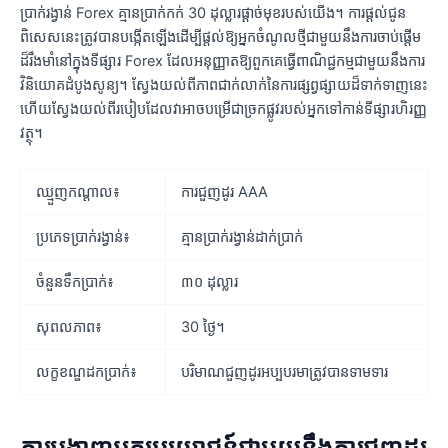
ប្រាក់រង្វាន់ Forex គ្មានប្រាក់កក់ 30 ដុល្លារផ្តាច់មុខរបស់យើង។ ការផ្តល់ជូន
ពិសេសនេះត្រូវបានបង្កើតឡើងដើម្បីផ្តល់ឱ្យអ្នកចំណូលថ្មីជាមួយនឹងការចាប់ផ្តើម
ដ៏រឹងមាំនៅក្នុងទីផ្សារ Forex ដែលអនុញ្ញាតឱ្យពួកគេធ្វើពាណិជ្ជកម្មជាមួយនឹងការ
វិនិយោគដំបូងសូន្យ។ ស្វែងយល់ពីភាពជាក់លាក់នៃការផ្សព្វផ្សាយដ៏ទាក់ទាញនេះ
ហើយស្វែងយល់ពីរបៀបដែលវាអាចបម្រើជាច្រកផ្លូវរបស់អ្នកទៅកាន់ទីផ្សារហិរញ្ញ
វត្ថុ។
ឈ្មួញកណ្តាល៖
ការជួញដូរ AAA
ប្រភេទប្រាក់រង្វាន់៖
គ្មានប្រាក់រង្វាន់ដាក់ប្រាក់
ចំនួនទឹកប្រាក់៖
៣០ ដុល្លារ
សុពលភាព៖
30 ថ្ងៃ។
លក្ខខណ្ឌដកប្រាក់៖
បរិមាណជួញដូរអប្បបរមាត្រូវបានទាមទារ