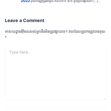
2022
រុករកការជួញដូរជាមួយ AeronFX: $25 គ្មានប្រាក់រង្វាន់ដាក់ […]...
Leave a Comment
អាសយដ្ឋាន​អ៊ីមែល​របស់​អ្នក​នឹង​មិន​ត្រូវ​ផ្សាយ​ទេ។
វាល​ដែល​ត្រូវ​ការ​ត្រូវ​បាន​គូស
*
Type
here..
Name*