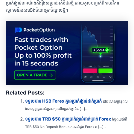
ប្រាក់រង្វាន់មានយ៉ាងតឹងរ៉ឹងសម្រាប់អតិថិជនថ្មី ដោយគូសបញ្ជាក់ពីកាយវិការ
ស្វាគមន៍របស់យើងចំពោះអ្នកចំណូលថ្មី។
Related Posts:
ទទួលបាន HSB Forex គ្មានប្រាក់រង្វាន់ដាក់ប្រាក់
ដោះសោសក្តានុពល
នៃការជួញដូររបស់អ្នកជាមួយនឹងប្រាក់រង្វាន់គ […]...
ទទួលបាន TRB $50 គ្មានប្រាក់រង្វាន់ដាក់ប្រាក់ Forex
ស្វែងយល់ពី
TRB $50 No Deposit Bonus ការផ្តល់ជូន Forex ច […]...