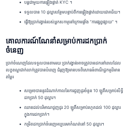
បន្តជាមួយការផ្ទៀងផ្ទាត់ KYC ។
ទទួលបាន 10 ដុល្លារបន្ថែមបន្ទាប់ពីការផ្ទៀងផ្ទាត់ដោយជោគជ័យ។
ធ្វើឱ្យប្រាក់រង្វាន់របស់អ្នកសកម្មនៅក្រោមផ្ទាំង “ការផ្សព្វផ្សាយ” ។
គោលការណ៍ណែនាំសម្រាប់ការដកប្រាក់
ចំនេញ
ប្រាក់ចំណេញដែលទទួលបានតាមរយៈប្រាក់រង្វាន់អាចត្រូវបានដកនៅពេលដែល
លក្ខខណ្ឌជាក់លាក់ត្រូវបានបំពេញ ជំរុញឱ្យមានបទពិសោធន៍ពាណិជ្ជកម្មដ៏មាន
តម្លៃ៖
សម្រេចបាននូវដំណាក់កាលនៃការជួញដូរចំនួន 10 ឡូតិ៍សម្រាប់សិទ្ធិ
ដកប្រាក់ 50 ដុល្លារ។
ឈានដល់បរិមាណជួញដូរ 20 ឡូតិ៍សម្រាប់រហូតដល់ 100 ដុល្លារ
ក្នុងការដកប្រាក់។
កម្រិតដកប្រាក់ចំនេញអប្បបរមាកំណត់នៅ 50 ដុល្លារ។