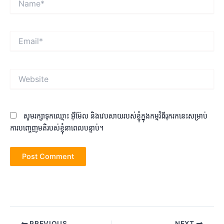
Email*
Website
សូមរក្សាទុកឈ្មោះ អ៊ីម៊ែល និងវេបសាយរបស់ខ្ញុំក្នុងកម្មវិធីរុករកនេះសម្រាប់
ការបញ្ចេញមតិរបស់ខ្ញុំនាពេលបន្ទាប់។
Post
PREVIOUS
NEXT