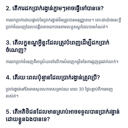
2. តើការដកប្រាក់រង្វាន់ភ្លាមៗអាចធ្វើទៅបានទេ?
ការដកប្រាក់ដោយផ្ទាល់នៃប្រាក់រង្វាន់មិនត្រូវបានអនុញ្ញាតទេ។ ទោះជាយ៉ាងនេះក្តី
ប្រាក់ចំណេញដែលបង្កើតអាចដកបានតាមលក្ខខណ្ឌដែលបានកំណត់។
3. តើលក្ខខណ្ឌអ្វីខ្លះដែលត្រូវបំពេញដើម្បីដកប្រាក់
ចំណេញ?
ការដកប្រាក់ចំនេញគឺអាស្រ័យទៅលើការបំពេញកម្រិតនៃការជួញដូរជាក់លាក់។
4. តើរយៈពេលប៉ុន្មានដែលប្រាក់រង្វាន់ត្រូវប្រើ?
ប្រាក់រង្វាន់នៅតែមានសុពលភាពសម្រាប់រយៈពេល 30 ថ្ងៃបន្ទាប់ពីការចេញ
របស់វា។
5. តើអតិថិជនដែលមានស្រាប់អាចទទួលបានប្រាក់រង្វាន់
ដោយខ្លួនឯងបានទេ?