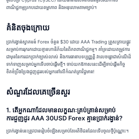
ពាណិជ្ជកម្មប្រកបដោយតម្លាភាព និងអនុលោមតាមច្បាប់។
គំនិតចុងក្រោយ
ប្រាក់រង្វាន់ស្វាគមន៍ Forex ចំនួន $30 ដោយ AAA Trading ត្រួសត្រាយផ្លូវ
សម្រាប់ការរុករកដោយគ្មានហានិភ័យនៃពិភពពាណិជ្ជកម្ម។ គាំទ្រដោយតម្រូវការ
ជាមុននៃការដកប្រាក់ច្បាស់លាស់ និងការធានាបទប្បញ្ញត្តិ វាលេចធ្លោជាសំណើដ៏
ទាក់ទាញសម្រាប់អ្នកទើបចាប់ផ្តើមថ្មី។ ចាប់យកឱកាសនេះដើម្បីចាប់ផ្តើមកិច្ច
ខិតខំប្រឹងប្រែងជួញដូររបស់អ្នកនៅលើកំណត់ត្រាវិជ្ជមាន!
សំណួរ​ដែលគេ​ច្រើន​សួរ
1. តើអ្នកណាដែលមានលក្ខណៈគ្រប់គ្រាន់សម្រាប់
ការជួញដូរ AAA 30USD Forex គ្មានប្រាក់រង្វាន់?
ប្រាក់រង្វាន់នេះត្រូវបានរៀបចំឡើងសម្រាប់តែអតិថិជនដែលទើបចូលថ្មីប៉ុណ្ណោះ។