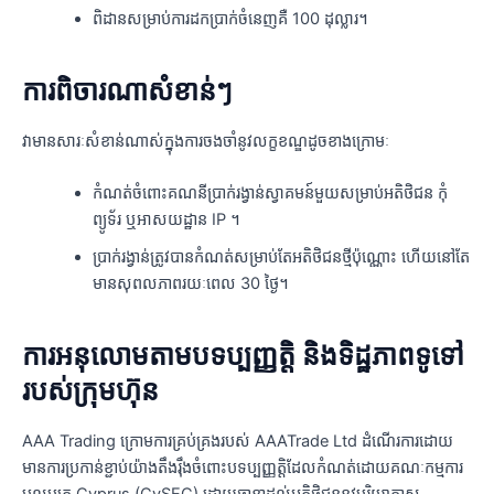
ពិដានសម្រាប់ការដកប្រាក់ចំនេញគឺ 100 ដុល្លារ។
ការពិចារណាសំខាន់ៗ
វាមានសារៈសំខាន់ណាស់ក្នុងការចងចាំនូវលក្ខខណ្ឌដូចខាងក្រោមៈ
កំណត់ចំពោះគណនីប្រាក់រង្វាន់ស្វាគមន៍មួយសម្រាប់អតិថិជន កុំ
ព្យូទ័រ ឬអាសយដ្ឋាន IP ។
ប្រាក់រង្វាន់ត្រូវបានកំណត់សម្រាប់តែអតិថិជនថ្មីប៉ុណ្ណោះ ហើយនៅតែ
មានសុពលភាពរយៈពេល 30 ថ្ងៃ។
ការអនុលោមតាមបទប្បញ្ញត្តិ និងទិដ្ឋភាពទូទៅ
របស់ក្រុមហ៊ុន
AAA Trading ក្រោមការគ្រប់គ្រងរបស់ AAATrade Ltd ដំណើរការដោយ
មានការប្រកាន់ខ្ជាប់យ៉ាងតឹងរ៉ឹងចំពោះបទប្បញ្ញត្តិដែលកំណត់ដោយគណៈកម្មការ
មូលបត្រ Cyprus (CySEC) ដោយធានាដល់អតិថិជននូវបរិយាកាស