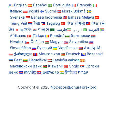
English
Español
Português
Français
Italiano
Polski
Suomi
Norsk Bokmål
Svenska
Bahasa Indonesia
Bahasa Melayu
Tiếng Việt
ไทย
Tagalog
中文 (中国)
中文 (台
灣)
日本語
한국어
فارسی
اردو
العربية
Afrikaans
Türkçe
Română
български
Hrvatski
Čeština
Magyar
Slovenčina
Slovenščina
Русский
Українська
Հայերեն
ქართული
Монгол хэл
Deutsch
Bosanski
Eesti
Lietuviškai
Latviešu valoda
македонски јазик
Kiswahili
Shqip
Српски
језик
ភាសាខ្មែរ
ພາສາລາວ
हिन्दी
עברית
Copyright © 2026
NoDepositBonusForex.org