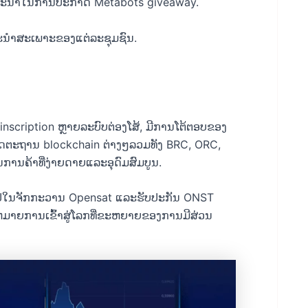
ໍາແນະນໍາໃນການປະກາດ Metabots giveaway.
ແນະນໍາສະເພາະຂອງແຕ່ລະຊຸມຊົນ.
nscription ຫຼາຍລະບົບຕ່ອງໂສ້, ມີການໂຕ້ຕອບຂອງ
ຕະຖານ blockchain ຕ່າງໆລວມທັງ BRC, ORC,
ການຄ້າທີ່ງ່າຍດາຍແລະອຸດົມສົມບູນ.
ອງເຂົ້າໄປໃນຈັກກະວານ Opensat ແລະຮັບປະກັນ ONST
ງຫມາຍການເຂົ້າສູ່ໂລກທີ່ຂະຫຍາຍຂອງການມີສ່ວນ