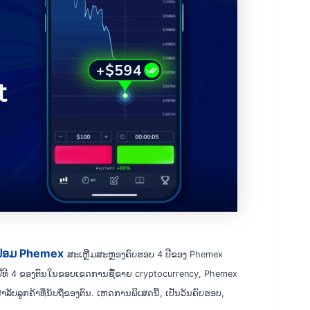
ບຟອມ Phemex
ສະເຫຼີມສະຫຼອງຄົບຮອບ 4 ປີຂອງ Phemex
ີທີ 4 ຂອງຕົນໃນຂອບເຂດການຊື້ຂາຍ cryptocurrency, Phemex
ັບລູກຄ້າທີ່ນັບຖືຂອງຕົນ. ເຫດການພິເສດນີ້, ເປັນວັນຄົບຮອບ,