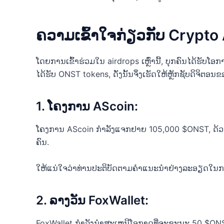
ຄວາມເຂົ້າໃຈກ່ຽວກັບ Crypto 
ໂດຍການເຂົ້າຮ່ວມໃນ airdrops ເຫຼົ່ານີ້, ບຸກຄົນໄດ້ຮັບ
ໄດ້ຮັບ ONST tokens, ດັ່ງນັ້ນຈຶ່ງເຮັດໃຫ້ຫຼັກຊັບດິຈິຕອນຂອ
1. ໂຄງການ AScoin:
ໂຄງການ AScoin ກໍາລັງແຈກຢາຍ 105,000 $ONST, ດ້ວ
ຄົນ.
ໃຫ້ແນ່ໃຈວ່າທ່ານປະຕິບັດຕາມຄໍາແນະນໍາຢ່າງລະອຽດໃ
2. ລາງວັນ FoxWallet:
FoxWallet ກໍາລັງນໍາສະເຫນີໂອກາດທີ່ຈະຊະນະ 50 $ONST