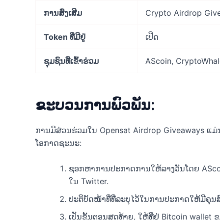
ການສົ່ງເສີມ
Crypto Airdrop Gi
Token ທີ່ມີຢູ່
ເປີດ
ຊຸມຊົນທີ່ເຂົ້າຮ່ວມ
AScoin, CryptoWhal
ຂະບວນການພົວພັນ:
ການມີສ່ວນຮ່ວມໃນ Opensat Airdrop Giveaways ແມ່ນກົງ
ໂອກາດຊະນະ:
ຊອກຫາການປະກາດການໃຫ້ລາງວັນໂດຍ AScoin
ໃນ Twitter.
ປະຕິບັດ​ໜ້າ​ທີ່​ທີ່​ລະບຸ​ໄວ້​ໃນ​ການ​ປະກາດ​ໃຫ້​ມີ​ຄຸນ
ເປັນຂັ້ນຕອນສຸດທ້າຍ, ໃຫ້ທີ່ຢູ່ Bitcoin wallet