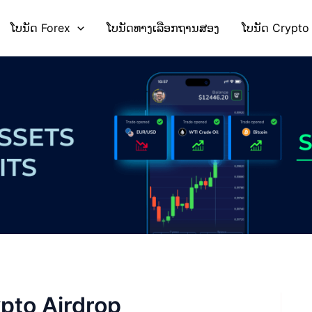
ໂບນັດ Forex
ໂບນັດທາງເລືອກຖານສອງ
ໂບນັດ Crypto
ypto Airdrop