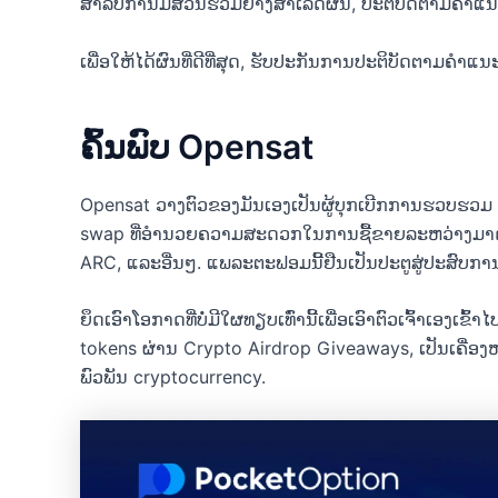
ສໍາລັບການມີສ່ວນຮ່ວມຢ່າງສໍາເລັດຜົນ, ປະຕິບັດຕາມຄ
ເພື່ອໃຫ້ໄດ້ຜົນທີ່ດີທີ່ສຸດ, ຮັບປະກັນການປະຕິບັດຕາມຄໍາ
ຄົ້ນພົບ Opensat
Opensat ວາງຕົວຂອງມັນເອງເປັນຜູ້ບຸກເບີກການຮວບຮວມ i
swap ທີ່ອໍານວຍຄວາມສະດວກໃນການຊື້ຂາຍລະຫວ່າງມາດ
ARC, ແລະອື່ນໆ. ແພລະຕະຟອມນີ້ຢືນເປັນປະຕູສູ່ປະສົບການ
ຍຶດເອົາໂອກາດທີ່ບໍ່ມີໃຜທຽບເທົ່ານີ້ເພື່ອເອົາຕົວເຈົ້າເ
tokens ຜ່ານ Crypto Airdrop Giveaways, ເປັນເຄື່ອ
ພົວພັນ cryptocurrency.