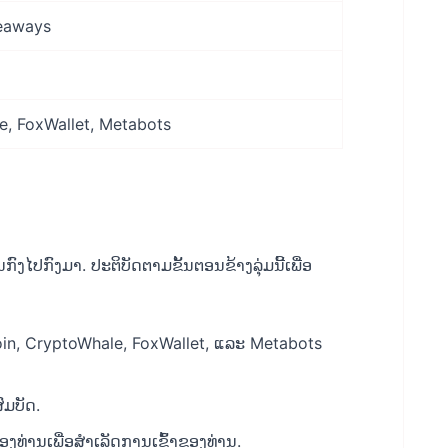
veaways
e, FoxWallet, Metabots
ໄປກົງມາ. ປະຕິບັດຕາມຂັ້ນຕອນຂ້າງລຸ່ມນີ້ເພື່ອ
, CryptoWhale, FoxWallet, ແລະ Metabots
ສົມບັດ.
 ຂອງທ່ານເພື່ອສໍາເລັດການເຂົ້າຂອງທ່ານ.