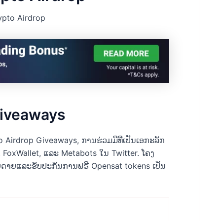
ypto Airdrop
Giveaways
ypto Airdrop Giveaways, ການຮ່ວມມືທີ່ເປັນເອກະລັກ
, FoxWallet, ແລະ Metabots ໃນ Twitter. ໂຄງ​
​ກໍາ​ງ່າຍ​ດາຍ​ແລະ​ຮັບ​ປະ​ກັນ​ການ​ຟຣີ Opensat tokens ເປັນ​