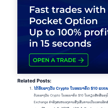
Related Posts:
ໄດ້ຮັບລາງວັນ Crypto ໃນອະນາຄົດ $10 ແບ
ດ້ວຍລາງວັນ Crypto ໃນອະນາຄົດ $10 ໃນກຽດສັກສີຂອງປ
Exchange ກໍາລັງສະຫນອງການສົ່ງເສີມການເປັນເອກະລັກສໍາລ