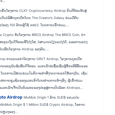
e...
ຸດຄົ້ນໂຄງການ CLXY Cryptocurrency Airdrop ຍິນດີຕ້ອນຮັບສູ່
ປັນບໍລິສັດບຸກເບີກໂດຍ The Creator’s Galaxy ຮ່ວມມືກັບ
ຕໍ່​ໄປ​ຂອງ 100 ລ້ານ​ຜູ້​ໃຊ້ web3​. ໂດຍການເຂົ້າຮ່ວມ,...
ໃນ Crypto ກັບໂຄງການ BRICS Airdrop The BRICS Coin, ນໍາ
ຸນເງິນດິຈິຕອນທີ່ໂປ່ງໃສ, ບໍ່ສາມາດປ່ຽນແປງໄດ້, ແລະການແບ່ງ
ເປີດເຜີຍໂຄງການ Airdrop ຂອງຕົນ,...
rop ການແນະນໍາໂຄງການ GRVT Airdrop, ໂຄງການບຸກເບີກ
ນຊັບສິນດິຈິຕອນ. ພວກ​ເຮົາ​ຂໍ​ເຊື້ອ​ເຊີນ​ຜູ້​ທີ່​ກະ​ຕື​ລື​ລົ້ນ​ແລະ​
ະ​ລັກ​ນີ້​. ໂດຍການມີສ່ວນຮ່ວມໃນກິດຈະກໍາທີ່ງ່າຍດາຍແຕ່ໃຫ້ລາງວັນ, ເຊັ່ນ:
ະຫຍາຍຊຸມຊົນຂອງພວກເຮົາໂດຍຜ່ານການອ້າງອີງ, ຜູ້ເຂົ້າຮ່ວມ
; ພວກເຂົາເຈົ້າເປັນຕົວແທນຂອງປະຕູສູ່ການປົດລັອກ Airdrops...
pto Airdrop
MixMob Origin 1 ລ້ານ SUD$ ແຄມເປນ
ນ MixMob Origin $ 1 Million SUD$ Crypto Airdrop, ໂອກາດ
ຫຍ່ຫຼວງຂອງ...