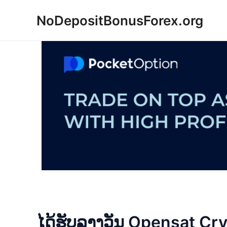
Skip
NoDepositBonusForex.org
to
content
ໄດ້ຮັບລາງວັນ Opensat Cr