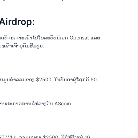
Airdrop:
ໂອກາດທີ່ຈະເຈາະເຂົ້າໄປໃນລະບົບນິເວດ Opensat ແລະ
ງເຂົາເຈົ້າອຸດົມສົມບູນ.
ຍມູນຄ່າລວມຂອງ $2500, ໃນບັນດາຜູ້ໂຊກດີ 50
ນການປະກາດການໃຫ້ລາງວັນ AScoin.
 WLs, ລວມມູນຄ່າ $2500, ມີໃຫ້ຕັ້ງແຕ່ 10