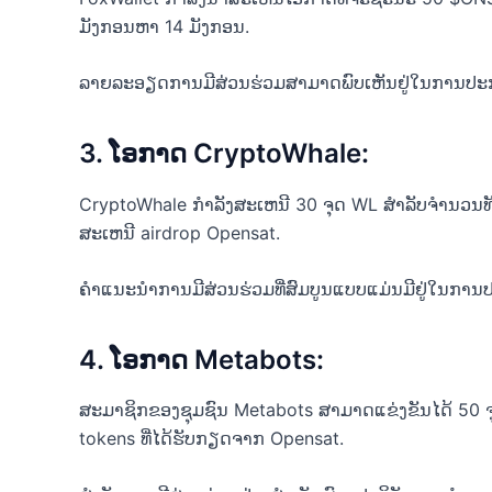
ມັງກອນຫາ 14 ມັງກອນ.
ລາຍ​ລະ​ອຽດ​ການ​ມີ​ສ່ວນ​ຮ່ວມ​ສາ​ມາດ​ພົບ​ເຫັນ​ຢູ່​ໃນ​ການ​ປະ
3. ໂອກາດ CryptoWhale:
CryptoWhale ກໍາລັງສະເຫນີ 30 ຈຸດ WL ສໍາລັບຈໍານວ
ສະເຫນີ airdrop Opensat.
ຄໍາແນະນໍາການມີສ່ວນຮ່ວມທີ່ສົມບູນແບບແມ່ນມີຢູ່ໃນກ
4. ໂອກາດ Metabots:
ສະມາຊິກຂອງຊຸມຊົນ Metabots ສາມາດແຂ່ງຂັນໄດ້ 50 ຈຸ
tokens ທີ່ໄດ້ຮັບກຽດຈາກ Opensat.