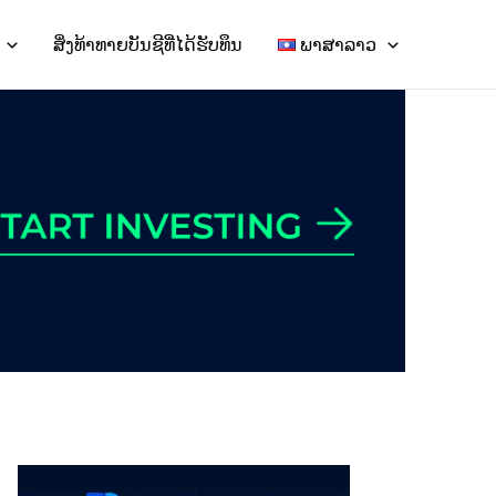
ສິ່ງທ້າທາຍບັນຊີທີ່ໄດ້ຮັບທຶນ
ພາສາລາວ