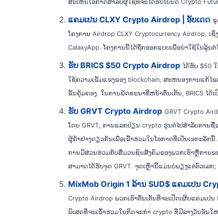
ສະເຫນີໂອກາດສໍາລັບຜູ້ໃຊ້ທີ່ຈະໄດ້ຮັບໂບນັດ Crypto Futur
ແຄມເປນ CLXY Crypto Airdrop | ອັບເດດ
ຂ
ໂຄງການ Airdrop CLXY Cryptocurrency Airdrop, ເຊິ່ງເ
CalaxyApp. ໂຄງ​ການ​ນີ້​ໄດ້​ຖືກ​ອອກ​ແບບ​ເພື່ອ​ນໍາ​ໃຊ້​ໃນ​ລຸ້ນ​
ຮັບ BRICS $50 Crypto Airdrop
ໄດ້ຮັບ $50 
ໃຊ້ຄວາມເຂັ້ມແຂງຂອງ blockchain, ສະຫນອງການແກ້ໄຂສະກ
ຂັ້ນຄຸ້ມຄອງ. ໃນການພັດທະນາທີ່ຫນ້າຕື່ນເຕັ້ນ, BRICS ໄດ້
ຮັບ GRVT Crypto Airdrop
GRVT Crypto Aird
ໂດຍ GRVT, ການແລກປ່ຽນ crypto ຮຸ່ນຕໍ່ໄປສໍາລັບການຊື້ຂາຍອະນຸພັ
ຜູ້​ຄ້າ​ຢ່າງ​ດຽວ​ກັນ​ເພື່ອ​ເຂົ້າ​ຮ່ວມ​ໃນ​ໂອ​ກາດ​ທີ່​ເປັນ​ເອ​ກ
ການມີສ່ວນຮ່ວມກັບສື່ມວນຊົນສັງຄົມຂອງພວກເຮົາຫຼືການຂ
ສາມາດໄດ້ຮັບຈຸດ GRVT. ຈຸດເຫຼົ່ານີ້ແມ່ນບໍ່ພຽງແຕ່ຕົວເລກ
MixMob Origin 1 ລ້ານ SUD$ ແຄມເປນ Cry
Crypto Airdrop ພວກເຮົາຕື່ນເຕັ້ນທີ່ຈະເປີດເຜີຍແຄມເປ
ພິເສດທີ່ຈະເຂົ້າຮ່ວມໃນກິດຈະກໍາ crypto ທີ່ມີລາງວັນອັນໃ