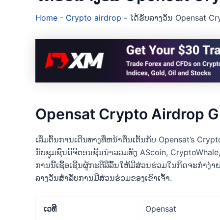
Home
-
Crypto airdrop
-
ໄດ້ຮັບລາງວັນ Opensat Cr
Opensat Crypto Airdrop 
ເລີ່ມຕົ້ນການເດີນທາງທີ່ຫນ້າຕື່ນເຕັ້ນກັບ Opensat’s Cr
ກັບຊຸມຊົນດິຈິຕອນຊັ້ນນໍາລວມທັງ AScoin, CryptoWhale
ການ​ນີ້​ເຊື້ອ​ເຊີນ​ຜູ້​ກະ​ຕື​ລື​ລົ້ນ​ໃຫ້​ມີ​ສ່ວນ​ຮ່ວມ​ໃນ​ກິດ​ຈະ
ລາງ​ວັນ​ສໍາ​ລັບ​ການ​ມີ​ສ່ວນ​ຮ່ວມ​ຂອງ​ເຂົາ​ເຈົ້າ​.
ເວທີ
Opensat