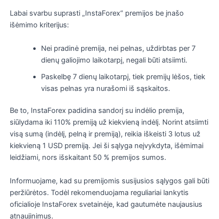
Labai svarbu suprasti „InstaForex“ premijos be įnašo
išėmimo kriterijus:
Nei pradinė premija, nei pelnas, uždirbtas per 7
dienų galiojimo laikotarpį, negali būti atsiimti.
Paskelbę 7 dienų laikotarpį, tiek premijų lėšos, tiek
visas pelnas yra nurašomi iš sąskaitos.
Be to, InstaForex padidina sandorį su indėlio premija,
siūlydama iki 110% premiją už kiekvieną indėlį. Norint atsiimti
visą sumą (indėlį, pelną ir premiją), reikia iškeisti 3 lotus už
kiekvieną 1 USD premiją. Jei ši sąlyga neįvykdyta, išėmimai
leidžiami, nors išskaitant 50 % premijos sumos.
Informuojame, kad su premijomis susijusios sąlygos gali būti
peržiūrėtos. Todėl rekomenduojama reguliariai lankytis
oficialioje InstaForex svetainėje, kad gautumėte naujausius
atnaujinimus.