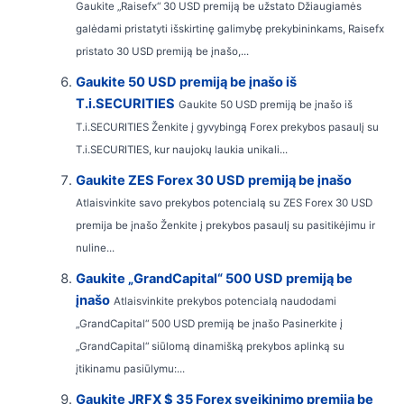
Gaukite „Raisefx“ 30 USD premiją be užstato Džiaugiamės
galėdami pristatyti išskirtinę galimybę prekybininkams, Raisefx
pristato 30 USD premiją be įnašo,...
Gaukite 50 USD premiją be įnašo iš
T.i.SECURITIES
Gaukite 50 USD premiją be įnašo iš
T.i.SECURITIES Ženkite į gyvybingą Forex prekybos pasaulį su
T.i.SECURITIES, kur naujokų laukia unikali...
Gaukite ZES Forex 30 USD premiją be įnašo
Atlaisvinkite savo prekybos potencialą su ZES Forex 30 USD
premija be įnašo Ženkite į prekybos pasaulį su pasitikėjimu ir
nuline...
Gaukite „GrandCapital“ 500 USD premiją be
įnašo
Atlaisvinkite prekybos potencialą naudodami
„GrandCapital“ 500 USD premiją be įnašo Pasinerkite į
„GrandCapital“ siūlomą dinamišką prekybos aplinką su
įtikinamu pasiūlymu:...
Gaukite JRFX $ 35 Forex sveikinimo premiją be