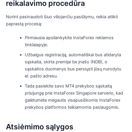
reikalavimo procedūra
Norint pasinaudoti šiuo viliojančiu pasiūlymu, reikia atlikti
paprastą procesą:
Pirmiausia apsilankykite InstaForex reklamos
tinklalapyje.
Užbaigus registraciją, automatiškai bus atidaryta
sąskaita, skirta premijai be įnašo (NDB), o
sąskaitos duomenys bus persiųsti jūsų nurodytu
el. pašto adresu.
Tada pasiekite savo MT4 prekybos sąskaitą
prisijungę prie InstaForex Singapore serverio, kad
galėtumėte mėgautis visapusiškomis InstaForex
prekybos platformos teikiamomis paslaugomis.
Atsiėmimo sąlygos