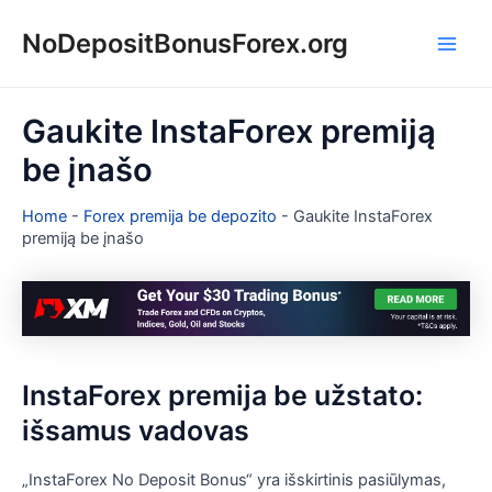
Pereiti
NoDepositBonusForex.org
prie
Main
turinio
Men
Gaukite InstaForex premiją
be įnašo
Home
-
Forex premija be depozito
-
Gaukite InstaForex
premiją be įnašo
InstaForex premija be užstato:
išsamus vadovas
„InstaForex No Deposit Bonus“ yra išskirtinis pasiūlymas,