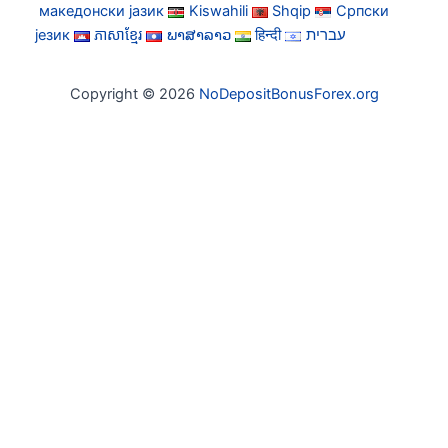
македонски јазик
Kiswahili
Shqip
Српски
језик
ភាសាខ្មែរ
ພາສາລາວ
हिन्दी
עברית
Copyright © 2026
NoDepositBonusForex.org