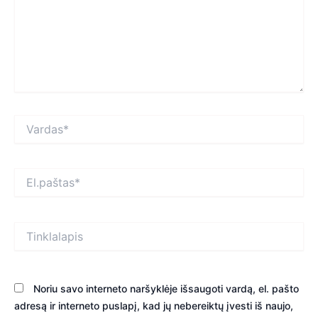
Vardas*
El.paštas*
Tinklalapis
Noriu savo interneto naršyklėje išsaugoti vardą, el. pašto
adresą ir interneto puslapį, kad jų nebereiktų įvesti iš naujo,