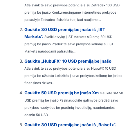
Atlaisvinkite savo prekybos potencialą su Zetradex 100 USD
premija be įnašo Konkurencingame internetinės prekybos
pasaulyje Zetradex išsiskiria tuo, kad naujiems...
Gaukite 30 USD premiją be įnašo iš „IST
Markets“.
Sveiki atvykę į IST Markets siūlomą 30 USD
premiją be įnašo Pradėkite savo prekybos kelionę su IST
Markets naudodami patrauklią...
Gaukite „HubuFX“ 10 USD premiją be įnašo
Atlaisvinkite savo prekybos potencialą su HubuFX 10 USD
premija be užstato Leiskitės į savo prekybos kelionę be jokios
finansinės rizikos...
Gaukite 50 USD premiją be įnašo Xm
Gaukite XM 50
USD premiją be įnašo Pasinaudokite galimybe pradėti savo
prekybos nuotykius be pradinių investicijų, naudodamiesi
dosnia 50 USD...
Gaukite 30 USD premiją be įnašo iš „Raisefx“.