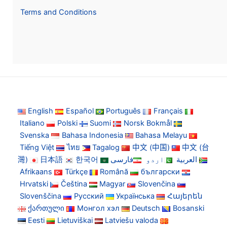
Terms and Conditions
English
Español
Português
Français
Italiano
Polski
Suomi
Norsk Bokmål
Svenska
Bahasa Indonesia
Bahasa Melayu
Tiếng Việt
ไทย
Tagalog
中文 (中国)
中文 (台
灣)
日本語
한국어
فارسی
اردو
العربية
Afrikaans
Türkçe
Română
български
Hrvatski
Čeština
Magyar
Slovenčina
Slovenščina
Русский
Українська
Հայերեն
ქართული
Монгол хэл
Deutsch
Bosanski
Eesti
Lietuviškai
Latviešu valoda