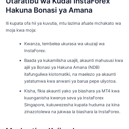
Utaratibu wa Kudai InstaForex
Hakuna Bonasi ya Amana
Ili kupata ofa hii ya kuvutia, mtu lazima afuate mchakato wa
moja kwa moja:
Kwanza, tembelea ukurasa wa ukuzaji wa
InstaForex.
Baada ya kukamilisha usajili, akaunti mahususi kwa
ajili ya Bonasi ya Hakuna Amana (NDB)
itafunguliwa kiotomatiki, na maelezo ya akaunti
yatatumwa kwa anwani ya barua pepe uliyotoa.
Kisha, fikia akaunti yako ya biashara ya MT4 kwa
kuunganisha kwenye seva ya InstaForex
Singapore, kukuwezesha kupata huduma za kina
zinazotolewa na jukwaa la biashara la InstaForex.