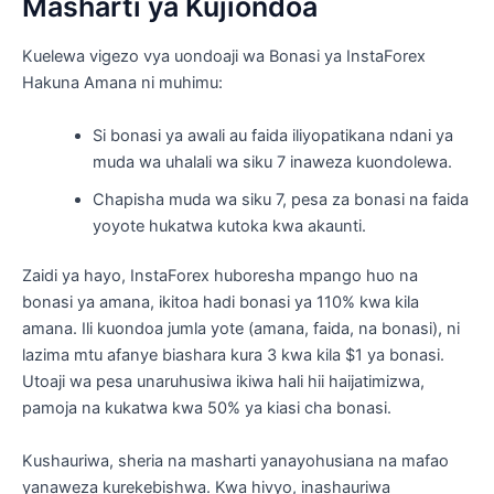
Masharti ya Kujiondoa
Kuelewa vigezo vya uondoaji wa Bonasi ya InstaForex
Hakuna Amana ni muhimu:
Si bonasi ya awali au faida iliyopatikana ndani ya
muda wa uhalali wa siku 7 inaweza kuondolewa.
Chapisha muda wa siku 7, pesa za bonasi na faida
yoyote hukatwa kutoka kwa akaunti.
Zaidi ya hayo, InstaForex huboresha mpango huo na
bonasi ya amana, ikitoa hadi bonasi ya 110% kwa kila
amana. Ili kuondoa jumla yote (amana, faida, na bonasi), ni
lazima mtu afanye biashara kura 3 kwa kila $1 ya bonasi.
Utoaji wa pesa unaruhusiwa ikiwa hali hii haijatimizwa,
pamoja na kukatwa kwa 50% ya kiasi cha bonasi.
Kushauriwa, sheria na masharti yanayohusiana na mafao
yanaweza kurekebishwa. Kwa hivyo, inashauriwa