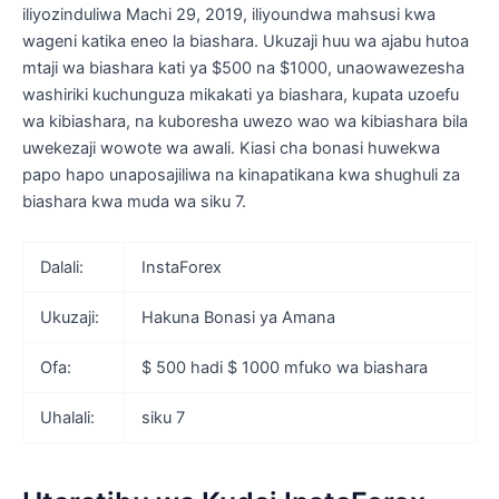
iliyozinduliwa Machi 29, 2019, iliyoundwa mahsusi kwa
wageni katika eneo la biashara. Ukuzaji huu wa ajabu hutoa
mtaji wa biashara kati ya $500 na $1000, unaowawezesha
washiriki kuchunguza mikakati ya biashara, kupata uzoefu
wa kibiashara, na kuboresha uwezo wao wa kibiashara bila
uwekezaji wowote wa awali. Kiasi cha bonasi huwekwa
papo hapo unaposajiliwa na kinapatikana kwa shughuli za
biashara kwa muda wa siku 7.
Dalali:
InstaForex
Ukuzaji:
Hakuna Bonasi ya Amana
Ofa:
$ 500 hadi $ 1000 mfuko wa biashara
Uhalali:
siku 7