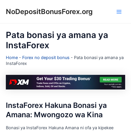
Skip
NoDepositBonusForex.org
to
Main
content
Men
Pata bonasi ya amana ya
InstaForex
Home
-
Forex no deposit bonus
-
Pata bonasi ya amana ya
InstaForex
InstaForex Hakuna Bonasi ya
Amana: Mwongozo wa Kina
Bonasi ya InstaForex Hakuna Amana ni ofa ya kipekee