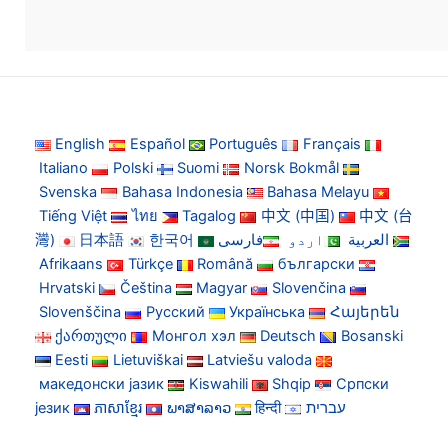
English
Español
Português
Français
Italiano
Polski
Suomi
Norsk Bokmål
Svenska
Bahasa Indonesia
Bahasa Melayu
Tiếng Việt
ไทย
Tagalog
中文 (中国)
中文 (台
灣)
日本語
한국어
فارسی
اردو
العربية
Afrikaans
Türkçe
Română
български
Hrvatski
Čeština
Magyar
Slovenčina
Slovenščina
Русский
Українська
Հայերեն
ქართული
Монгол хэл
Deutsch
Bosanski
Eesti
Lietuviškai
Latviešu valoda
македонски јазик
Kiswahili
Shqip
Српски
језик
ភាសាខ្មែរ
ພາສາລາວ
हिन्दी
עברית