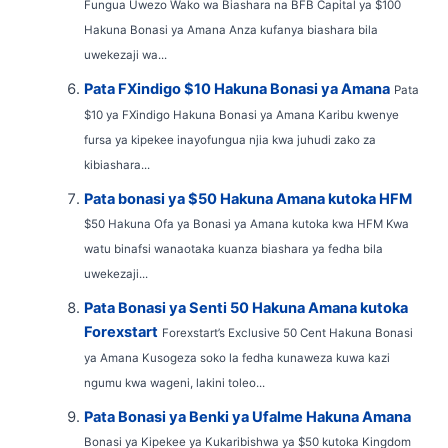
Fungua Uwezo Wako wa Biashara na BFB Capital ya $100
Hakuna Bonasi ya Amana Anza kufanya biashara bila
uwekezaji wa...
Pata FXindigo $10 Hakuna Bonasi ya Amana
Pata
$10 ya FXindigo Hakuna Bonasi ya Amana Karibu kwenye
fursa ya kipekee inayofungua njia kwa juhudi zako za
kibiashara...
Pata bonasi ya $50 Hakuna Amana kutoka HFM
$50 Hakuna Ofa ya Bonasi ya Amana kutoka kwa HFM Kwa
watu binafsi wanaotaka kuanza biashara ya fedha bila
uwekezaji...
Pata Bonasi ya Senti 50 Hakuna Amana kutoka
Forexstart
Forexstart’s Exclusive 50 Cent Hakuna Bonasi
ya Amana Kusogeza soko la fedha kunaweza kuwa kazi
ngumu kwa wageni, lakini toleo...
Pata Bonasi ya Benki ya Ufalme Hakuna Amana
Bonasi ya Kipekee ya Kukaribishwa ya $50 kutoka Kingdom