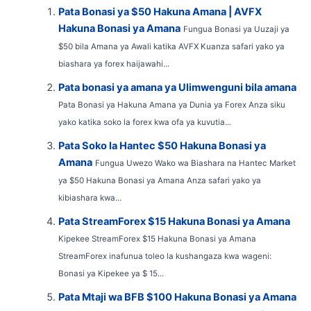
Pata Bonasi ya $50 Hakuna Amana | AVFX
Hakuna Bonasi ya Amana
Fungua Bonasi ya Uuzaji ya
$50 bila Amana ya Awali katika AVFX Kuanza safari yako ya
biashara ya forex haijawahi...
Pata bonasi ya amana ya Ulimwenguni bila amana
Pata Bonasi ya Hakuna Amana ya Dunia ya Forex Anza siku
yako katika soko la forex kwa ofa ya kuvutia...
Pata Soko la Hantec $50 Hakuna Bonasi ya
Amana
Fungua Uwezo Wako wa Biashara na Hantec Market
ya $50 Hakuna Bonasi ya Amana Anza safari yako ya
kibiashara kwa...
Pata StreamForex $15 Hakuna Bonasi ya Amana
Kipekee StreamForex $15 Hakuna Bonasi ya Amana
StreamForex inafunua toleo la kushangaza kwa wageni:
Bonasi ya Kipekee ya $ 15...
Pata Mtaji wa BFB $100 Hakuna Bonasi ya Amana